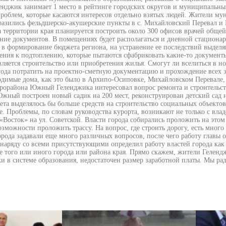
нджик занимает 1 место в рейтинге городских округов и муниципальных 
роблем, которые касаются интересов отдельно взятых людей. Жители му
азились фельдшерско-акушерские пункты в с. Михайловский Перевал и 
а территории края планируется построить около 300 офисов врачей общ
ние документов. В помещениях будет располагаться и дневной стационар, 
ы в формирование бюджета региона, на устранение ее последствий выдел
шения к подтоплению, которые пытаются сфабриковать какие-то документ
ляется строительство или приобретения жилья. Смогут ли вселиться в н
3 года потратить на проектно-сметную документацию и прохождение всех
одимые дома, как это было в Архипо-Осиповке, Михайловском Перевале, 
рорайона Южный Геленджика интересовал вопрос ремонта и строительства
Южный построен новый садик на 200 мест, реконструирован детский сад на
ета выделялось бы больше средств на строительство социальных объектов.
е. Проблемы, по словам руководства курорта, возникают не только с вла
«Восток» на ул. Советской. Власти города собирались проложить на это
можности проложить трассу. На вопрос, где строить дорогу, есть много в
ода задавали еще много различных вопросов, после чего работу главы о
 наряду со всеми присутствующими определил работу властей города как
того или иного города или района края. Прямо скажем, жители Геленджик
тки в системе образования, недостаточен размер заработной платы. Мы ра