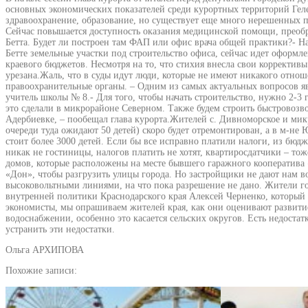
основных экономических показателей среди курортных территорий Геле
здравоохранение, образование, но существует еще много нерешенных п
Сейчас повышается доступность оказания медицинской помощи, преобр
Бетта. Будет ли построен там ФАП или офис врача общей практики?- Н
Бетте земельные участки под строительство офиса, сейчас идет оформле
краевого бюджетов. Несмотря на то, что стихия внесла свои корректив
урезана.Жаль, что в суды идут люди, которые не имеют никакого отно
правоохранительные органы. – Одним из самых актуальных вопросов яв
учитель школы № 8.- Для того, чтобы начать строительство, нужно 2-
это сделали в микрорайоне Северном. Также будем строить быстровозв
Адербиевке, – пообещал глава курорта.Жителей с. Дивноморское и мик
очереди туда ожидают 50 детей) скоро будет отремонтирован, а в м-не 
стоит более 3000 детей. Если бы все исправно платили налоги, из бюдж
никак не гостиницы, налогов платить не хотят, квартиросдатчики – тож
домов, которые расположены на месте бывшего гаражного кооператива 
«Дон», чтобы разгрузить улицы города. Но застройщики не дают нам воз
высоковольтными линиями, на что пока разрешение не дано. Жители гор
внутренней политики Краснодарского края Алексей Черненко, который
экономисты, мы опрашиваем жителей края, как они оценивают развитие 
водоснабжении, особенно это касается сельских округов. Есть недоста
устранить эти недостатки.
Ольга АРХИПОВА
Похожие записи: