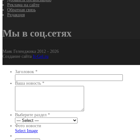
Реклама на сайте
Обратная связь
Редакция
Мы в соц.сетях
Маяк Геленджика 2012 - 2026
Создание сайта
It-Gel.ru
Заголовок
*
Ваша новость
*
Выберите раздел
*
Фото новости
Select Image