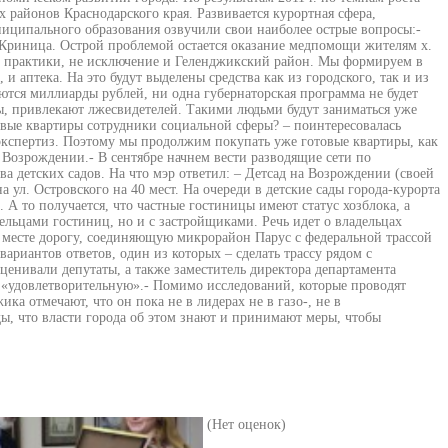
районов Краснодарского края. Развивается курортная сфера,
ниципального образования озвучили свои наиболее острые вопросы:-
Криница. Острой проблемой остается оказание медпомощи жителям х.
ей практики, не исключение и Геленджикский район. Мы формируем в
и аптека. На это будут выделены средства как из городского, так и из
яются миллиарды рублей, ни одна губернаторская программа не будет
ы, привлекают лжесвидетелей. Такими людьми будут заниматься уже
овые квартиры сотрудники социальной сферы? – поинтересовалась
 экспертиз. Поэтому мы продолжим покупать уже готовые квартиры, как
Возрождении.- В сентябре начнем вести разводящие сети по
 детских садов. На что мэр ответил: – Детсад на Возрождении (своей
 ул. Островского на 40 мест. На очереди в детские сады города-курорта
 А то получается, что частные гостиницы имеют статус хозблока, а
дельцами гостиниц, но и с застройщиками. Речь идет о владельцах
м месте дорогу, соединяющую микрорайон Парус с федеральной трассой
ариантов ответов, один из которых – сделать трассу рядом с
ценивали депутаты, а также заместитель директора департамента
 «удовлетворительную».- Помимо исследований, которые проводят
а отмечают, что он пока не в лидерах не в газо-, не в
ды, что власти города об этом знают и принимают меры, чтобы
(Нет оценок)