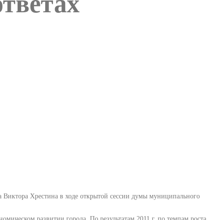
ответах
ка Виктора Хрестина в ходе открытой сессии думы муниципального
омическом развитии города. По результатам 2011 г. по темпам роста