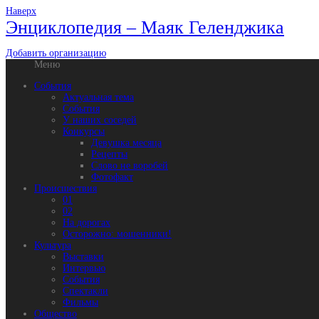
Наверх
Энциклопедия – Маяк Геленджика
Добавить организацию
Меню
События
Актуальная тема
События
У наших соседей
Конкурсы
Девушка месяца
Рецепты
Слово не воробей
Фотофакт
Происшествия
01
02
На дорогах
Осторожно: мошенники!
Культура
Выставки
Интервью
События
Спектакли
Фильмы
Общество