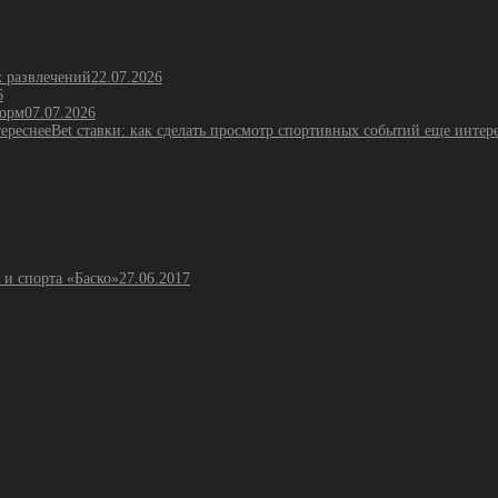
х развлечений
22.07.2026
6
форм
07.07.2026
Bet ставки: как сделать просмотр спортивных событий еще интер
 и спорта «Баско»
27.06.2017