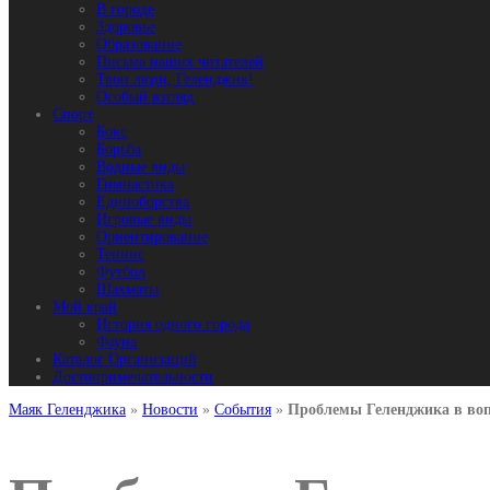
В городе
Здоровье
Образование
Письма наших читателей
Твои люди, Геленджик!
Особый взгляд
Спорт
Бокс
Борьба
Водные виды
Гимнастика
Единоборства
Игровые виды
Ориентирование
Теннис
Футбол
Шахматы
Мой край
История одного города
Фауна
Каталог Организаций
Достопримечательности
Маяк Геленджика
»
Новости
»
События
»
Проблемы Геленджика в воп