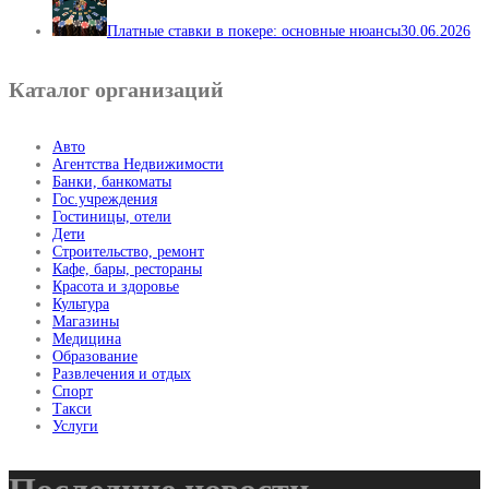
Платные ставки в покере: основные нюансы
30.06.2026
Каталог организаций
Авто
Агентства Недвижимости
Банки, банкоматы
Гос.учреждения
Гостиницы, отели
Дети
Строительство, ремонт
Кафе, бары, рестораны
Красота и здоровье
Культура
Магазины
Медицина
Образование
Развлечения и отдых
Спорт
Такси
Услуги