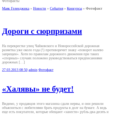
Фотофакты
Маяк Геленджика
»
Новости
»
События
»
Конкурсы
»
Фотофакт
Дороги с сюрпризами
На перекрестке улиц Чайковского и Новороссийской дорожная
разметка уже около года (!) противоречит знаку «поворот налево
запрещен». Хотя по правилам дорожного движения при таких
«спорных» случаях положено руководствоваться предписаниями
дорожных […]
27.03.2013
08:50
admin
Фотофакт
«Халявы» не будет!
Видимо, у продавцов этого магазина сдали нервы, и они решили
объясниться с любителями брать продукты в долг на бумаге. А ведь
еще есть покупатели, которые обещают «занести» рубль-два-десять и