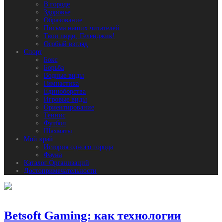
В городе
Здоровье
Образование
Письма наших читателей
Твои люди, Геленджик!
Особый взгляд
Спорт
Бокс
Борьба
Водные виды
Гимнастика
Единоборства
Игровые виды
Ориентирование
Теннис
Футбол
Шахматы
Мой край
История одного города
Фауна
Каталог Организаций
Достопримечательности
Betsoft Gaming: как технологии