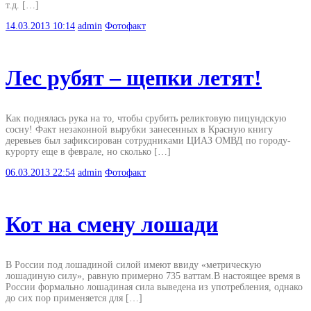
т.д. […]
14.03.2013
10:14
admin
Фотофакт
Лес рубят – щепки летят!
Как поднялась рука на то, чтобы срубить реликтовую пицундскую
сосну! Факт незаконной вырубки занесенных в Красную книгу
деревьев был зафиксирован сотрудниками ЦИАЗ ОМВД по городу-
курорту еще в феврале, но сколько […]
06.03.2013
22:54
admin
Фотофакт
Кот на смену лошади
В России под лошадиной силой имеют ввиду «метрическую
лошадиную силу», равную примерно 735 ваттам.В настоящее время в
России формально лошадиная сила выведена из употребления, однако
до сих пор применяется для […]