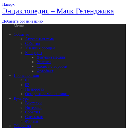
Наверх
Энциклопедия – Маяк Геленджика
Добавить организацию
Меню
События
Актуальная тема
События
У наших соседей
Конкурсы
Девушка месяца
Рецепты
Слово не воробей
Фотофакт
Происшествия
01
02
На дорогах
Осторожно: мошенники!
Культура
Выставки
Интервью
События
Спектакли
Фильмы
Общество