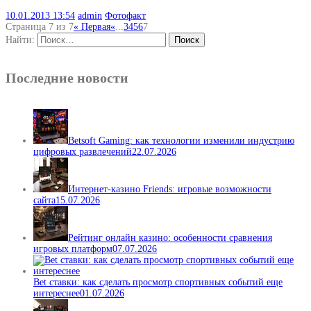
10.01.2013
13:54
admin
Фотофакт
Страница 7 из 7
« Первая
«
...
3
4
5
6
7
Найти:
Последние новости
Betsoft Gaming: как технологии изменили индустрию
цифровых развлечений
22.07.2026
Интернет-казино Friends: игровые возможности
сайта
15.07.2026
Рейтинг онлайн казино: особенности сравнения
игровых платформ
07.07.2026
Bet ставки: как сделать просмотр спортивных событий еще
интереснее
01.07.2026