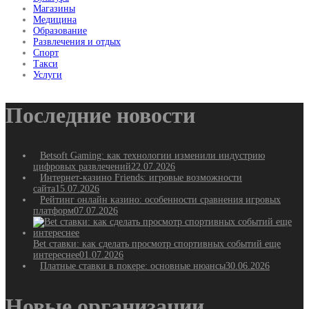
Магазины
Медицина
Образование
Развлечения и отдых
Спорт
Такси
Услуги
Последние новости
Betsoft Gaming: как технологии изменили индустрию
цифровых развлечений
22.07.2026
Интернет-казино Friends: игровые возможности
сайта
15.07.2026
Рейтинг онлайн казино: особенности сравнения игровых
платформ
07.07.2026
Bet ставки: как сделать просмотр спортивных событий еще
интереснее
01.07.2026
Платные ставки в покере: основные нюансы
30.06.2026
Новые организации