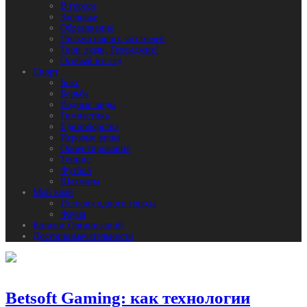
В городе
Здоровье
Образование
Письма наших читателей
Твои люди, Геленджик!
Особый взгляд
Спорт
Бокс
Борьба
Водные виды
Гимнастика
Единоборства
Игровые виды
Ориентирование
Теннис
Футбол
Шахматы
Мой край
История одного города
Фауна
Каталог Организаций
Достопримечательности
Betsoft Gaming: как технологии