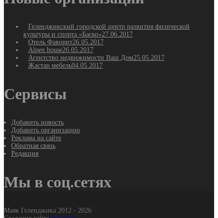
Геленджикский городской центр развития физической
культуры и спорта «Баско»
27.06.2017
Отель Фаворит
26.05.2017
Alpen house
26.05.2017
Агентство недвижимости Ваш Дом
25.05.2017
Жастар мебель
04.05.2017
Сервисы
Добавить новость
Добавить организацию
Реклама на сайте
Обратная связь
Редакция
Мы в соц.сетях
Маяк Геленджика 2012 - 2026