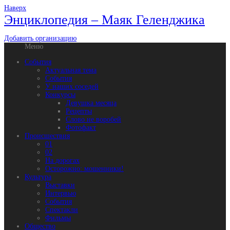
Наверх
Энциклопедия – Маяк Геленджика
Добавить организацию
Меню
События
Актуальная тема
События
У наших соседей
Конкурсы
Девушка месяца
Рецепты
Слово не воробей
Фотофакт
Происшествия
01
02
На дорогах
Осторожно: мошенники!
Культура
Выставки
Интервью
События
Спектакли
Фильмы
Общество