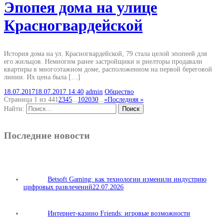
Эпопея дома на улице
Красногвардейской
История дома на ул. Красногвардейской, 79 стала целой эпопеей для
его жильцов. Немногим ранее застройщики и риелторы продавали
квартиры в многоэтажном доме, расположенном на первой береговой
линии. Их цена была […]
18.07.2017
18.07.2017
14:40
admin
Общество
Страница 1 из 44
1
2
3
4
5
...
10
20
30
...
»
Последняя »
Найти:
Последние новости
Betsoft Gaming: как технологии изменили индустрию
цифровых развлечений
22.07.2026
Интернет-казино Friends: игровые возможности