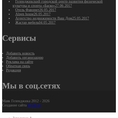
Геленджикский городской центр развития физической
культуры и спорта «Баско»
27.06.2017
Отель Фаворит
26.05.2017
Alpen house
26.05.2017
Агентство недвижимости Ваш Дом
25.05.2017
Жастар мебель
04.05.2017
Сервисы
Добавить новость
Добавить организацию
Реклама на сайте
Обратная связь
Редакция
Мы в соц.сетях
Маяк Геленджика 2012 - 2026
Создание сайта
It-Gel.ru