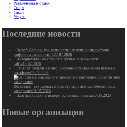
Развлечения и отдых
Спорт
Такси
Услуги
Последние новости
Betsoft Gaming: как технологии изменили индустрию
цифровых развлечений
22.07.2026
Интернет-казино Friends: игровые возможности
сайта
15.07.2026
Рейтинг онлайн казино: особенности сравнения игровых
платформ
07.07.2026
Bet ставки: как сделать просмотр спортивных событий еще
интереснее
01.07.2026
Платные ставки в покере: основные нюансы
30.06.2026
Новые организации