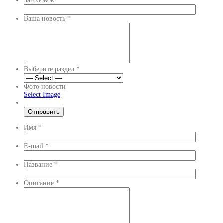
Заголовок
*
Ваша новость
*
Выберите раздел
*
Фото новости
Select Image
Имя
*
E-mail
*
Название
*
Описание
*