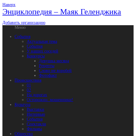
Наверх
Энциклопедия – Маяк Геленджика
Добавить организацию
Меню
События
Актуальная тема
События
У наших соседей
Конкурсы
Девушка месяца
Рецепты
Слово не воробей
Фотофакт
Происшествия
01
02
На дорогах
Осторожно: мошенники!
Культура
Выставки
Интервью
События
Спектакли
Фильмы
Общество