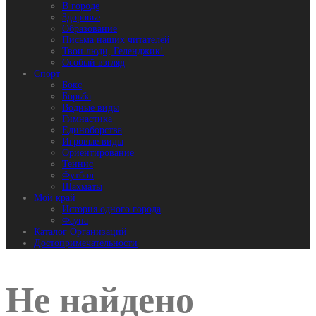
В городе
Здоровье
Образование
Письма наших читателей
Твои люди, Геленджик!
Особый взгляд
Спорт
Бокс
Борьба
Водные виды
Гимнастика
Единоборства
Игровые виды
Ориентирование
Теннис
Футбол
Шахматы
Мой край
История одного города
Фауна
Каталог Организаций
Достопримечательности
Не найдено