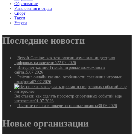
Образование
Развлечения и отдых
Спорт
Такси
Услуги
Последние новости
Betsoft Gaming: как технологии изменили индустрию
цифровых развлечений
22.07.2026
Интернет-казино Friends: игровые возможности
сайта
15.07.2026
Рейтинг онлайн казино: особенности сравнения игровых
платформ
07.07.2026
Bet ставки: как сделать просмотр спортивных событий еще
интереснее
01.07.2026
Платные ставки в покере: основные нюансы
30.06.2026
Новые организации