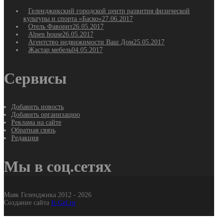
Геленджикский городской центр развития физической
культуры и спорта «Баско»
27.06.2017
Отель Фаворит
26.05.2017
Alpen house
26.05.2017
Агентство недвижимости Ваш Дом
25.05.2017
Жастар мебель
04.05.2017
Сервисы
Добавить новость
Добавить организацию
Реклама на сайте
Обратная связь
Редакция
Мы в соц.сетях
Маяк Геленджика 2012 - 2026
Создание сайта
It-Gel.ru