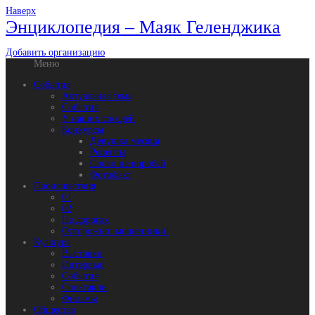
Наверх
Энциклопедия – Маяк Геленджика
Добавить организацию
Меню
События
Актуальная тема
События
У наших соседей
Конкурсы
Девушка месяца
Рецепты
Слово не воробей
Фотофакт
Происшествия
01
02
На дорогах
Осторожно: мошенники!
Культура
Выставки
Интервью
События
Спектакли
Фильмы
Общество