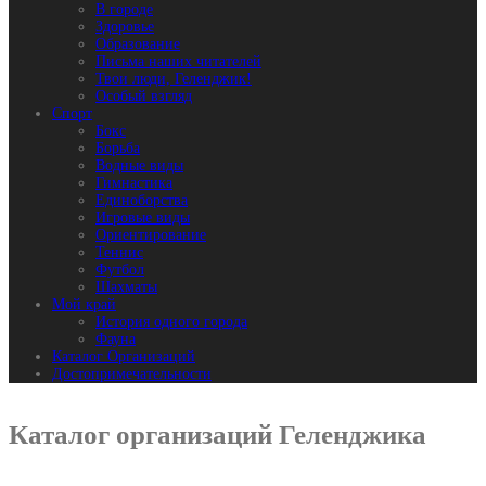
В городе
Здоровье
Образование
Письма наших читателей
Твои люди, Геленджик!
Особый взгляд
Спорт
Бокс
Борьба
Водные виды
Гимнастика
Единоборства
Игровые виды
Ориентирование
Теннис
Футбол
Шахматы
Мой край
История одного города
Фауна
Каталог Организаций
Достопримечательности
Каталог организаций Геленджика