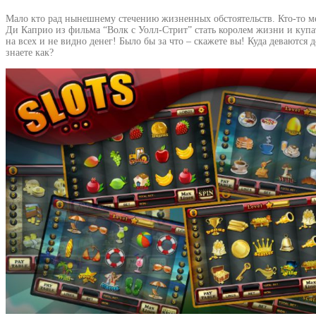
Мало кто рад нынешнему стечению жизненных обстоятельств. Кто-то ме
Ди Каприо из фильма “Волк с Уолл-Стрит” стать королем жизни и купать
на всех и не видно денег! Было бы за что – скажете вы! Куда деваются
знаете как?