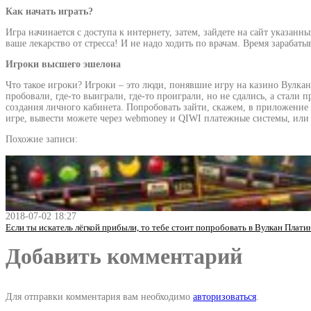
Как начать играть?
Игра начинается с доступа к интернету, затем, зайдете на сайт указанн
ваше лекарство от стресса! И не надо ходить по врачам. Время зарабаты
Игроки высшего эшелона
Что такое игроки? Игроки – это люди, понявшие игру на казино Вулкан
пробовали, где-то выиграли, где-то проиграли, но не сдались, а стали
создания личного кабинета. Попробовать зайти, скажем, в приложение U
игре, вывести можете через webmoney и QIWI платежные системы, ил
Похожие записи:
2018-07-02 18:27
Если ты искатель лёгкой прибыли, то тебе стоит попробовать в Вулкан Плати
Добавить комментарий
Для отправки комментария вам необходимо
авторизоваться
.