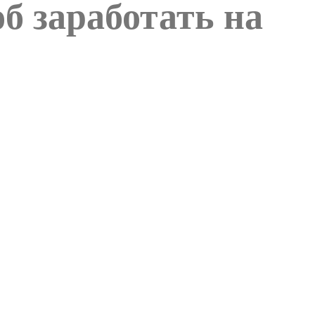
б заработать на