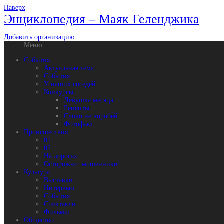
Наверх
Энциклопедия – Маяк Геленджика
Добавить организацию
Меню
События
Актуальная тема
События
У наших соседей
Конкурсы
Девушка месяца
Рецепты
Слово не воробей
Фотофакт
Происшествия
01
02
На дорогах
Осторожно: мошенники!
Культура
Выставки
Интервью
События
Спектакли
Фильмы
Общество