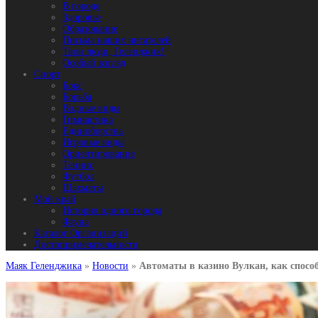
В городе
Здоровье
Образование
Письма наших читателей
Твои люди, Геленджик!
Особый взгляд
Спорт
Бокс
Борьба
Водные виды
Гимнастика
Единоборства
Игровые виды
Ориентирование
Теннис
Футбол
Шахматы
Мой край
История одного города
Фауна
Каталог Организаций
Достопримечательности
Маяк Геленджика
»
Новости
»
Автоматы в казино Вулкан, как способ