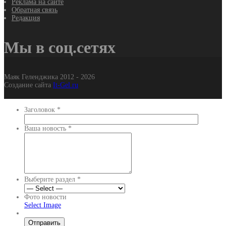
Реклама на сайте
Обратная связь
Редакция
Мы в соц.сетях
Маяк Геленджика 2012 - 2026
Создание сайта
It-Gel.ru
Заголовок
*
Ваша новость
*
Выберите раздел
*
Фото новости
Select Image