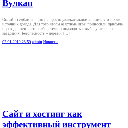
Вулкан
Онлайн-гемблинг – это не просто увлекательное занятие, это также
источник дохода. Для того чтобы азартные игры приносили прибыль,
игрок должен очень избирательно подходить к выбору игрового
заведения. Безопасность – первый […]
02.01.2019
23:59
admin
Новости
Сайт и хостинг как
эффективный инструмент