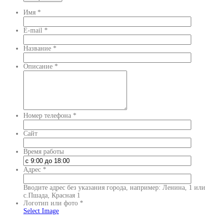
Имя
*
E-mail
*
Название
*
Описание
*
Номер телефона
*
Сайт
Время работы
Адрес
*
Вводите адрес без указания города, например: Ленина, 1 или
с.Пшада, Красная 1
Логотип или фото
*
Select Image