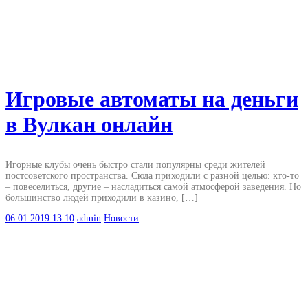
Игровые автоматы на деньги
в Вулкан онлайн
Игорные клубы очень быстро стали популярны среди жителей
постсоветского пространства. Сюда приходили с разной целью: кто-то
– повеселиться, другие – насладиться самой атмосферой заведения. Но
большинство людей приходили в казино, […]
06.01.2019
13:10
admin
Новости