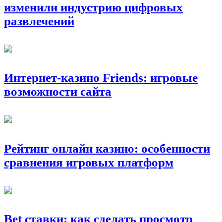
изменили индустрию цифровых
развлечений
Интернет-казино Friends: игровые
возможности сайта
Рейтинг онлайн казино: особенности
сравнения игровых платформ
Bet ставки: как сделать просмотр