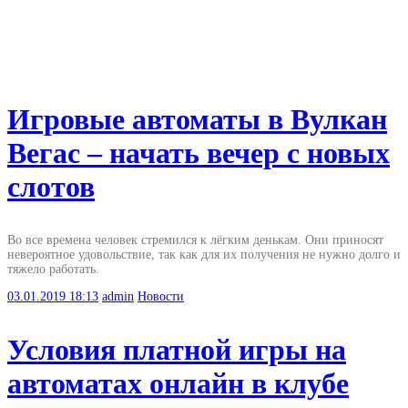
Игровые автоматы в Вулкан
Вегас – начать вечер с новых
слотов
Во все времена человек стремился к лёгким денькам. Они приносят
невероятное удовольствие, так как для их получения не нужно долго и
тяжело работать.
03.01.2019
18:13
admin
Новости
Условия платной игры на
автоматах онлайн в клубе