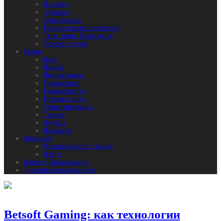
В городе
Здоровье
Образование
Письма наших читателей
Твои люди, Геленджик!
Особый взгляд
Спорт
Бокс
Борьба
Водные виды
Гимнастика
Единоборства
Игровые виды
Ориентирование
Теннис
Футбол
Шахматы
Мой край
История одного города
Фауна
Каталог Организаций
Достопримечательности
Betsoft Gaming: как технологии