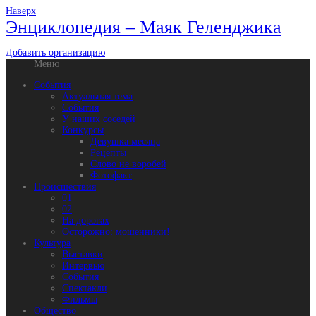
Наверх
Энциклопедия – Маяк Геленджика
Добавить организацию
Меню
События
Актуальная тема
События
У наших соседей
Конкурсы
Девушка месяца
Рецепты
Слово не воробей
Фотофакт
Происшествия
01
02
На дорогах
Осторожно: мошенники!
Культура
Выставки
Интервью
События
Спектакли
Фильмы
Общество