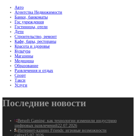
Авто
Агентства Недвижимости
Банки, банкоматы
Гос.учреждения
Гостиницы, отели
Дети
Строительство, ремонт
Кафе, бары, рестораны
Красота и здоровье
Культура
Магазины
Медицина
Образование
Развлечения и отдых
Спорт
Такси
Услуги
Последние новости
Betsoft Gaming: как технологии изменили индустрию
цифровых развлечений
22.07.2026
Интернет-казино Friends: игровые возможности
сайта
15.07.2026