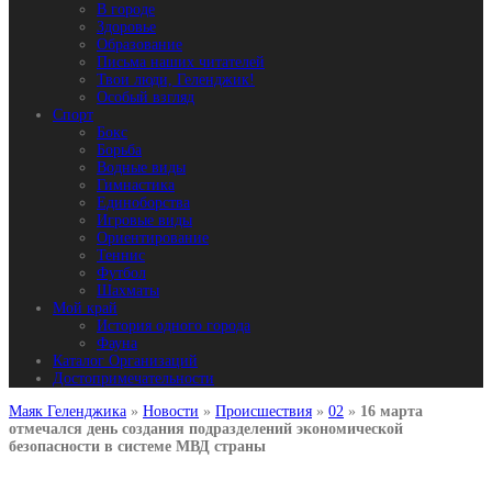
В городе
Здоровье
Образование
Письма наших читателей
Твои люди, Геленджик!
Особый взгляд
Спорт
Бокс
Борьба
Водные виды
Гимнастика
Единоборства
Игровые виды
Ориентирование
Теннис
Футбол
Шахматы
Мой край
История одного города
Фауна
Каталог Организаций
Достопримечательности
Маяк Геленджика
»
Новости
»
Происшествия
»
02
»
16 марта
отмечался день создания подразделений экономической
безопасности в системе МВД страны