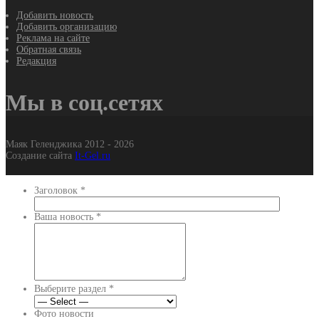
Добавить новость
Добавить организацию
Реклама на сайте
Обратная связь
Редакция
Мы в соц.сетях
Маяк Геленджика 2012 - 2026
Создание сайта
It-Gel.ru
Заголовок
*
Ваша новость
*
Выберите раздел
*
Фото новости