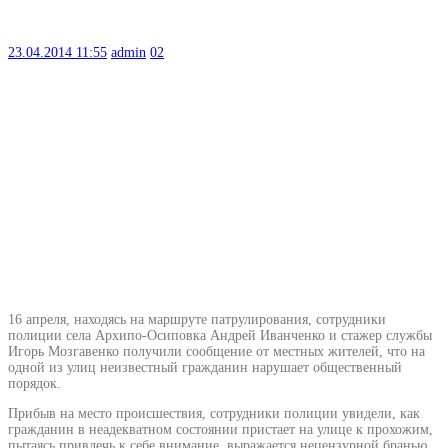
23.04.2014
11:55
admin
02
16 апреля, находясь на маршруте патрулирования, сотрудники
полиции села Архипо-Осиповка Андрей Иванченко и стажер службы
Игорь Мозгавенко получили сообщение от местных жителей, что на
одной из улиц неизвестный гражданин нарушает общественный
порядок.
Прибыв на место происшествия, сотрудники полиции увидели, как
гражданин в неадекватном состоянии пристает на улице к прохожим,
пытаясь привлечь к себе внимание, выражается нецензурной бранью.