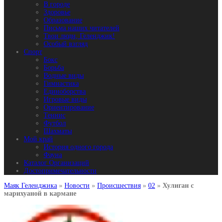
В городе
Здоровье
Образование
Письма наших читателей
Твои люди, Геленджик!
Особый взгляд
Спорт
Бокс
Борьба
Водные виды
Гимнастика
Единоборства
Игровые виды
Ориентирование
Теннис
Футбол
Шахматы
Мой край
История одного города
Фауна
Каталог Организаций
Достопримечательности
Маяк Геленджика
»
Новости
»
Происшествия
»
02
»
Хулиган с
марихуаной в кармане