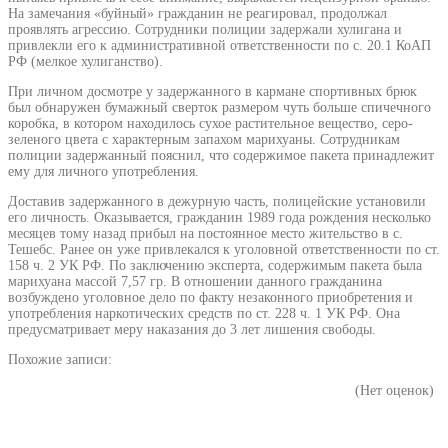
На замечания «буйный» гражданин не реагировал, продолжал
проявлять агрессию. Сотрудники полиции задержали хулигана и
привлекли его к административной ответственности по с. 20.1 КоАП
РФ (мелкое хулиганство).
При личном досмотре у задержанного в кармане спортивных брюк
был обнаружен бумажный сверток размером чуть больше спичечного
коробка, в котором находилось сухое растительное вещество, серо-
зеленого цвета с характерным запахом марихуаны. Сотрудникам
полиции задержанный пояснил, что содержимое пакета принадлежит
ему для личного употребления.
Доставив задержанного в дежурную часть, полицейские установили
его личность. Оказывается, гражданин 1989 года рождения несколько
месяцев тому назад прибыл на постоянное место жительство в с.
Тешебс. Ранее он уже привлекался к уголовной ответственности по ст.
158 ч. 2 УК РФ. По заключению эксперта, содержимым пакета была
марихуана массой 7,57 гр. В отношении данного гражданина
возбуждено уголовное дело по факту незаконного приобретения и
употребления наркотических средств по ст. 228 ч. 1 УК РФ. Она
предусматривает меру наказания до 3 лет лишения свободы.
Похожие записи:
(Нет оценок)