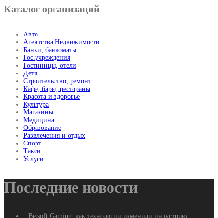
Каталог организаций
Авто
Агентства Недвижимости
Банки, банкоматы
Гос.учреждения
Гостиницы, отели
Дети
Строительство, ремонт
Кафе, бары, рестораны
Красота и здоровье
Культура
Магазины
Медицина
Образование
Развлечения и отдых
Спорт
Такси
Услуги
Последние новости
Betsoft Gaming: как технологии изменили индустрию