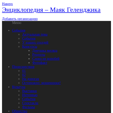
Наверх
Энциклопедия – Маяк Геленджика
Добавить организацию
Меню
События
Актуальная тема
События
У наших соседей
Конкурсы
Девушка месяца
Рецепты
Слово не воробей
Фотофакт
Происшествия
01
02
На дорогах
Осторожно: мошенники!
Культура
Выставки
Интервью
События
Спектакли
Фильмы
Общество