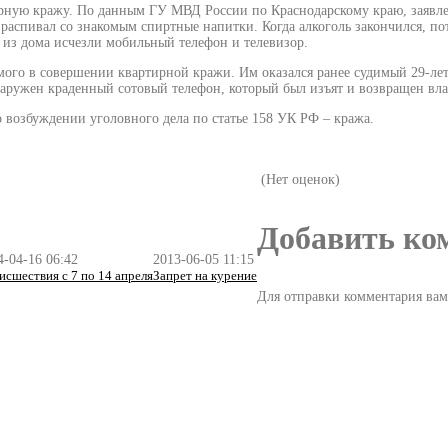
ирную кражу. По данным ГУ МВД России по Краснодарскому краю, заявле
распивал со знакомым спиртные напитки. Когда алкоголь закончился, пот
м из дома исчезли мобильный телефон и телевизор.
ого в совершении квартирной кражи. Им оказался ранее судимый 29-летн
бнаружен краденный сотовый телефон, который был изъят и возвращен вла
 возбуждении уголовного дела по статье 158 УК РФ – кража.
(Нет оценок)
Добавить ко
4-04-16 06:42
2013-06-05 11:15
исшествия с 7 по 14 апреля
Запрет на курение
Для отправки комментария ва