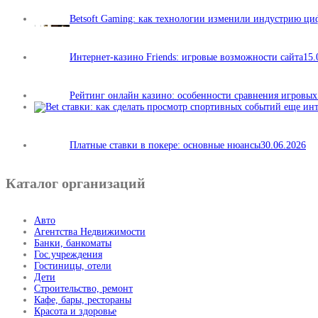
Betsoft Gaming: как технологии изменили индустрию ц
Интернет-казино Friends: игровые возможности сайта
15.
Рейтинг онлайн казино: особенности сравнения игровы
Платные ставки в покере: основные нюансы
30.06.2026
Каталог организаций
Авто
Агентства Недвижимости
Банки, банкоматы
Гос.учреждения
Гостиницы, отели
Дети
Строительство, ремонт
Кафе, бары, рестораны
Красота и здоровье