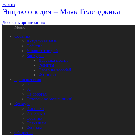
Наверх
Энциклопедия – Маяк Геленджика
Добавить организацию
Меню
События
Актуальная тема
События
У наших соседей
Конкурсы
Девушка месяца
Рецепты
Слово не воробей
Фотофакт
Происшествия
01
02
На дорогах
Осторожно: мошенники!
Культура
Выставки
Интервью
События
Спектакли
Фильмы
Общество