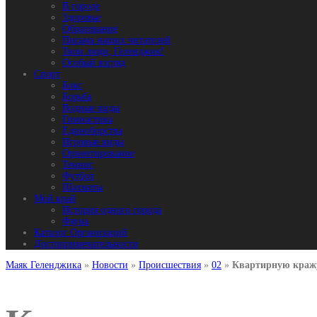
В городе
Здоровье
Образование
Письма наших читателей
Твои люди, Геленджик!
Особый взгляд
Спорт
Бокс
Борьба
Водные виды
Гимнастика
Единоборства
Игровые виды
Ориентирование
Теннис
Футбол
Шахматы
Мой край
История одного города
Фауна
Каталог Организаций
Достопримечательности
Маяк Геленджика
»
Новости
»
Происшествия
»
02
»
Квартирную кражу