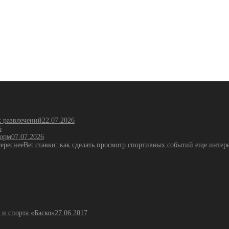
х развлечений
22.07.2026
6
форм
07.07.2026
Bet ставки: как сделать просмотр спортивных событий еще интер
 и спорта «Баско»
27.06.2017