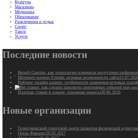
Культура
Магазины
Медицина
Образование
Развлечения и отдых
Спорт
Такси
Услуги
Последние новости
Betsoft Gaming: как технологии изменили индустрию цифровы
Интернет-казино Friends: игровые возможности сайта
15.07.202
Рейтинг онлайн казино: особенности сравнения игровых плат
Платные ставки в покере: основные нюансы
30.06.2026
Новые организации
Геленджикский городской центр развития физической культуры
Отель Фаворит
26.05.2017