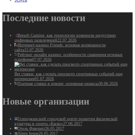
Услуги
Последние новости
Betsoft Gaming: как технологии изменили индустрию
цифровых развлечений
22.07.2026
Интернет-казино Friends: игровые возможности
сайта
15.07.2026
Рейтинг онлайн казино: особенности сравнения игровых
платформ
07.07.2026
Bet ставки: как сделать просмотр спортивных событий еще
интереснее
01.07.2026
Платные ставки в покере: основные нюансы
30.06.2026
Новые организации
Геленджикский городской центр развития физической
культуры и спорта «Баско»
27.06.2017
Отель Фаворит
26.05.2017
Alpen house
26.05.2017