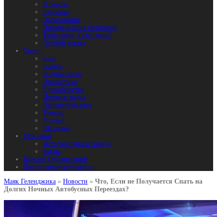
В городе
Здоровье
Образование
Письма наших читателей
Твои люди, Геленджик!
Особый взгляд
Спорт
Бокс
Борьба
Водные виды
Гимнастика
Единоборства
Игровые виды
Ориентирование
Теннис
Футбол
Шахматы
Мой край
История одного города
Фауна
Каталог Организаций
Достопримечательности
Маяк Геленджика
»
Новости
»
Что, Если не Получается Спать на
Долгих Ночных Автобусных Переездах?