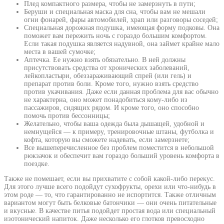
Плед компактного размера, чтобы не замерзнуть в пути;
Беруши и специальная маска для сна, чтобы вам не мешали
огни фонарей, фары автомобилей, храп или разговоры соседей;
Специальная дорожная подушка, имеющая форму подковы. Она
поможет вам пережить ночь с гораздо большим комфортом.
Если такая подушка является надувной, она займет крайне мало
места в вашей сумочке;
Аптечка. Ее нужно взять обязательно. В ней должны
присутствовать средства от хронических заболеваний,
лейкопластыри, обеззараживающий спрей (или гель) и
препарат против боли. Кроме того, нужно взять средство
против укачивания. Даже если данная проблема для вас обычно
не характерна, оно может понадобиться кому-либо из
пассажиров, сидящих рядом. И кроме того, оно способно
помочь против бессонницы;
Желательно, чтобы ваша одежда была дышащей, удобной и
немнущейся — к примеру, тренировочные штаны, футболка и
кофта, которую вы сможете надевать, если замерзнете;
Все вышеперечисленное без проблем поместится в небольшой
рюкзачок и обеспечит вам гораздо больший уровень комфорта в
поездке.
Также не помешает, если вы прихватите с собой какой-либо перекус.
Для этого лучше всего подойдут сухофрукты, орехи или что-нибудь в
этом роде — то, что гарантированно не испортится. Также отличным
вариантом могут быть белковые батончики — они очень питательные
и вкусные. В качестве питья подойдет простая вода или специальный
изотонический напиток. Даже несколько его глотков превосходно