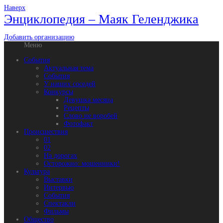
Наверх
Энциклопедия – Маяк Геленджика
Добавить организацию
Меню
События
Актуальная тема
События
У наших соседей
Конкурсы
Девушка месяца
Рецепты
Слово не воробей
Фотофакт
Происшествия
01
02
На дорогах
Осторожно: мошенники!
Культура
Выставки
Интервью
События
Спектакли
Фильмы
Общество