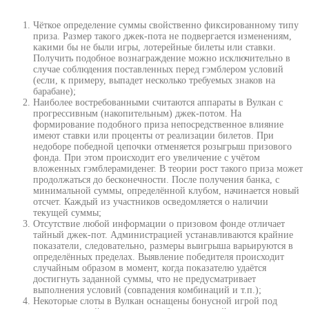
Чёткое определение суммы свойственно фиксированному типу
приза. Размер такого джек-пота не подвергается изменениям,
какими бы не были игры, лотерейные билеты или ставки.
Получить подобное вознаграждение можно исключительно в
случае соблюдения поставленных перед гэмблером условий
(если, к примеру, выпадет несколько требуемых знаков на
барабане);
Наиболее востребованными считаются аппараты в Вулкан с
прогрессивным (накопительным) джек-потом. На
формирование подобного приза непосредственное влияние
имеют ставки или проценты от реализации билетов. При
недоборе победной цепочки отменяется розыгрыш призового
фонда. При этом происходит его увеличение с учётом
вложенных гэмблерамиденег. В теории рост такого приза может
продолжаться до бесконечности. После получения банка, с
минимальной суммы, определённой клубом, начинается новый
отсчет. Каждый из участников осведомляется о наличии
текущей суммы;
Отсутствие любой информации о призовом фонде отличает
тайный джек-пот. Администрацией устанавливаются крайние
показатели, следовательно, размеры выигрыша варьируются в
определённых пределах. Выявление победителя происходит
случайным образом в момент, когда показателю удаётся
достигнуть заданной суммы, что не предусматривает
выполнения условий (совпадения комбинаций и т.п.);
Некоторые слоты в Вулкан оснащены бонусной игрой под