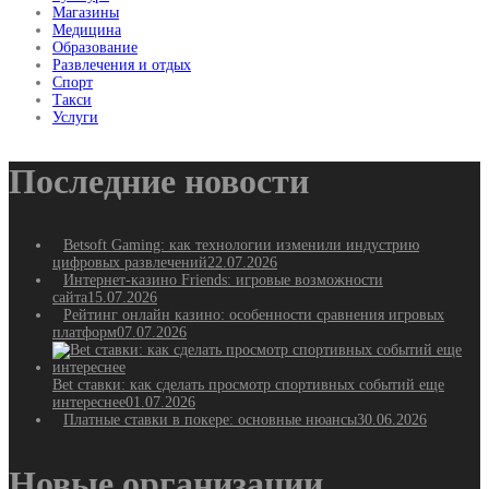
Магазины
Медицина
Образование
Развлечения и отдых
Спорт
Такси
Услуги
Последние новости
Betsoft Gaming: как технологии изменили индустрию
цифровых развлечений
22.07.2026
Интернет-казино Friends: игровые возможности
сайта
15.07.2026
Рейтинг онлайн казино: особенности сравнения игровых
платформ
07.07.2026
Bet ставки: как сделать просмотр спортивных событий еще
интереснее
01.07.2026
Платные ставки в покере: основные нюансы
30.06.2026
Новые организации