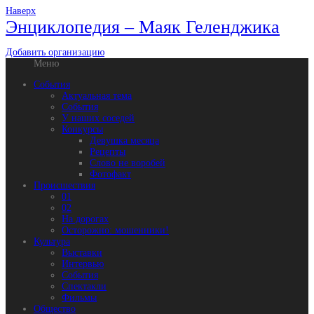
Наверх
Энциклопедия – Маяк Геленджика
Добавить организацию
Меню
События
Актуальная тема
События
У наших соседей
Конкурсы
Девушка месяца
Рецепты
Слово не воробей
Фотофакт
Происшествия
01
02
На дорогах
Осторожно: мошенники!
Культура
Выставки
Интервью
События
Спектакли
Фильмы
Общество