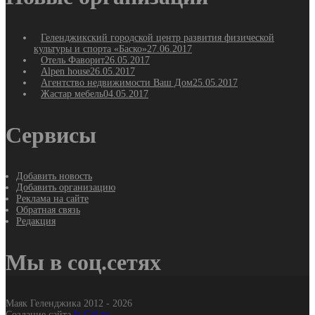
Геленджикский городской центр развития физической
культуры и спорта «Баско»
27.06.2017
Отель Фаворит
26.05.2017
Alpen house
26.05.2017
Агентство недвижимости Ваш Дом
25.05.2017
Жастар мебель
04.05.2017
Сервисы
Добавить новость
Добавить организацию
Реклама на сайте
Обратная связь
Редакция
Мы в соц.сетях
Маяк Геленджика 2012 - 2026
Создание сайта
It-Gel.ru