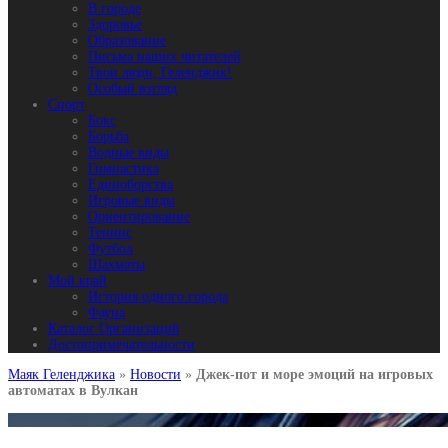
В городе
Здоровье
Образование
Письма наших читателей
Твои люди, Геленджик!
Особый взгляд
Спорт
Бокс
Борьба
Водные виды
Гимнастика
Единоборства
Игровые виды
Ориентирование
Теннис
Футбол
Шахматы
Мой край
История одного города
Фауна
Каталог Организаций
Достопримечательности
Маяк Геленджика
»
Новости
»
Джек-пот и море эмоций на игровых
автоматах в Вулкан