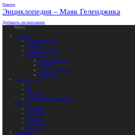
Наверх
Энциклопедия – Маяк Геленджика
Добавить организацию
Меню
События
Актуальная тема
События
У наших соседей
Конкурсы
Девушка месяца
Рецепты
Слово не воробей
Фотофакт
Происшествия
01
02
На дорогах
Осторожно: мошенники!
Культура
Выставки
Интервью
События
Спектакли
Фильмы
Общество