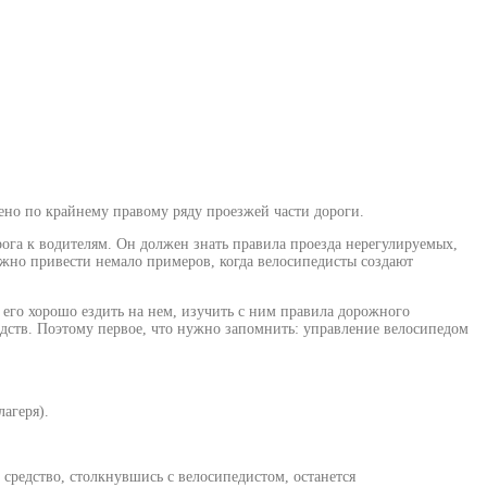
шено по крайнему правому ряду проезжей части дороги.
рога к водителям. Он должен знать правила проезда нерегулируемых,
ожно привести немало примеров, когда велосипедисты создают
ь его хорошо ездить на нем, изучить с ним правила дорожного
дств. Поэтому первое, что нужно запомнить: управление велосипедом
лагеря).
 средство, столкнувшись с велосипедистом, останется