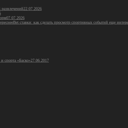
х развлечений
22.07.2026
6
форм
07.07.2026
Bet ставки: как сделать просмотр спортивных событий еще интер
 и спорта «Баско»
27.06.2017