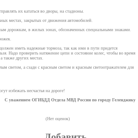
равлять их кататься во дворы, на стадионы.
ьных местах, закрытых от движения автомобилей.
дным дорожкам, в жилых зонах, обозначенных специальными знаками.
рожек.
 должен иметь надежные тормоза, так как ими в пути придется
льзя. Надо проверить натяжение цепи и состояние колес, чтобы во врeмя
а также других местах.
ым светом, а сзади с красным светом и красным светоотражателем для
ут избежать несчастья на дороге!
С уважением ОГИБДД Отдела МВД России по городу Геленджику
(Нет оценок)
Добавить