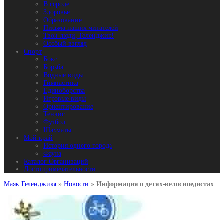
В городе
Здоровье
Образование
Письма наших читателей
Твои люди, Геленджик!
Особый взгляд
Спорт
Бокс
Борьба
Водные виды
Гимнастика
Единоборства
Игровые виды
Ориентирование
Теннис
Футбол
Шахматы
Мой край
История одного города
Фауна
Каталог Организаций
Достопримечательности
Маяк Геленджика
»
Новости
»
Информация о детях-велосипедистах