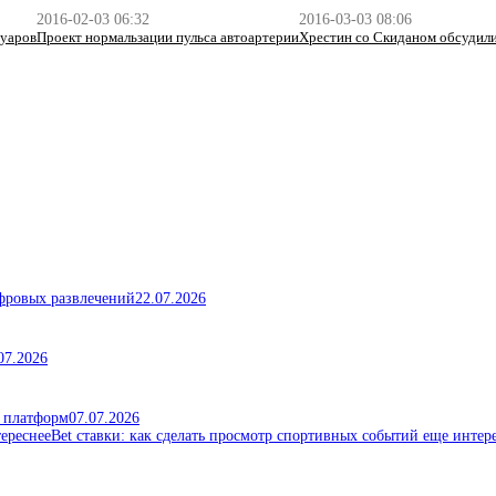
2016-02-03 06:32
2016-03-03 08:06
вуаров
Проект нормальзации пульса автоартерии
Хрестин со Скиданом обсудил
ифровых развлечений
22.07.2026
07.2026
х платформ
07.07.2026
Bet ставки: как сделать просмотр спортивных событий еще интер