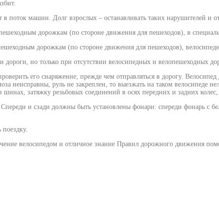
збит.
 в поток машин. Долг взрослых – останавливать таких нарушителей и отп
елопешеходным дорожкам (по стороне движения для пешеходов), в специал
опешеходным дорожкам (по стороне движения для пешеходов), велосипе
и дороги, но только при отсутствии велосипедных и велопешеходных до
роверить его снаряжение, прежде чем отправляться в дорогу. Велосипед
оза неисправны, руль не закреплен, то выезжать на таком велосипеде не
 шинах, затяжку резьбовых соединений в осях передних и задних колес, 
 Спереди и сзади должны быть установлены фонари: спереди фонарь с бел
 поездку.
ечение велосипедом и отличное знание Правил дорожного движения помог