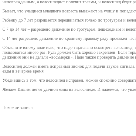
неповрежденным, а велосипедист получит травмы, и велосипед будет ра
Бывает, что учащиеся младшего возраста выезжают на улицу и попадают
Ребенку до 7 лет разрешается передвигаться только по тротуарам и в
С 7 до 14 лет – разрешено движение по тротуарам, пешеходным и вел
С 14 лет разрешено движение по крайнему правому ряду проезжей част
Объясните юному водителю, что надо тщательно осмотреть велосипед, п
пользоваться много раз. Руль должен быть хорошо закреплен. Если торм
движения они не делали «восьмерки». Надо также проверить давление в
Велосипед должен иметь исправный звонок для подачи звуков сигнала.
езды в вечернее время.
Убедившись в том, что велосипед исправен, можно спокойно coвершать
Желаем Вашим детям удачной езды на велосипеде. И надеемся, что увл
Похожие записи: