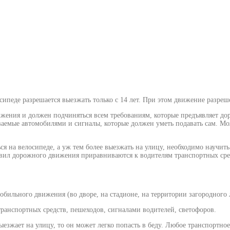
лосипеде разрешается выезжать только с 14 лет. При этом движение разре
ижения и должен подчиняться всем требованиям, которые предъявляет до
ваемые автомобилями и сигналы, которые должен уметь подавать сам. М
ся на велосипеде, а уж тем более выезжать на улицу, необходимо научит
вил дорожного движения приравниваются к водителям транспортных сре
мобильного движения (во дворе, на стадионе, на территории загородного 
ранспортных средств, пешеходов, сигналами водителей, светофоров.
езжает на улицу, то он может легко попасть в беду. Любое транспортное