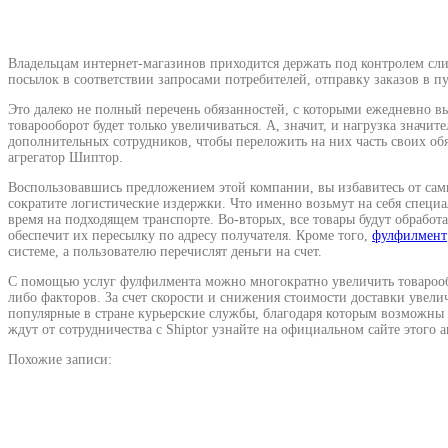
Владельцам интернет-магазинов приходится держать под контролем сл
посылок в соответствии запросами потребителей, отправку заказов в п
Это далеко не полный перечень обязанностей, с которыми ежедневно вы
товарооборот будет только увеличиваться. А, значит, и нагрузка значи
дополнительных сотрудников, чтобы переложить на них часть своих об
агрегатор Шиптор.
Воспользовавшись предложением этой компании, вы избавитесь от самых
сократите логистические издержки. Что именно возьмут на себя специа
время на подходящем транспорте. Во-вторых, все товары будут обрабо
обеспечит их пересылку по адресу получателя. Кроме того,
фулфилмент
системе, а пользователю перечислят деньги на счет.
С помощью услуг фулфилмента можно многократно увеличить товарообор
либо факторов. За счет скорости и снижения стоимости доставки увели
популярные в стране курьерские службы, благодаря которым возможны 
ждут от сотрудничества с Shiptor узнайте на официальном сайте этого а
Похожие записи: