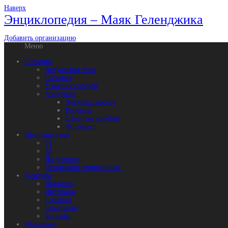
Наверх
Энциклопедия – Маяк Геленджика
Добавить организацию
Меню
События
Актуальная тема
События
У наших соседей
Конкурсы
Девушка месяца
Рецепты
Слово не воробей
Фотофакт
Происшествия
01
02
На дорогах
Осторожно: мошенники!
Культура
Выставки
Интервью
События
Спектакли
Фильмы
Общество