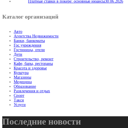
Платные ставки в покере: основные нюансы
30.06.2026
Каталог организаций
Авто
Агентства Недвижимости
Банки, банкоматы
Гос.учреждения
Гостиницы, отели
Дети
Строительство, ремонт
Кафе, бары, рестораны
Красота и здоровье
Культура
Магазины
Медицина
Образование
Развлечения и отдых
Спорт
Такси
Услуги
Последние новости