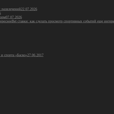
х развлечений
22.07.2026
6
форм
07.07.2026
Bet ставки: как сделать просмотр спортивных событий еще интер
 и спорта «Баско»
27.06.2017