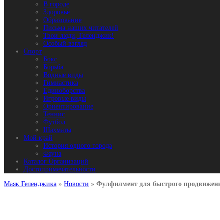
В городе
Здоровье
Образование
Письма наших читателей
Твои люди, Геленджик!
Особый взгляд
Спорт
Бокс
Борьба
Водные виды
Гимнастика
Единоборства
Игровые виды
Ориентирование
Теннис
Футбол
Шахматы
Мой край
История одного города
Фауна
Каталог Организаций
Достопримечательности
Маяк Геленджика
»
Новости
»
Фулфилмент для быстрого продвижени