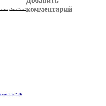
Добавить
комментарий
ую зону Азов Сити?
еснее
01.07.2026