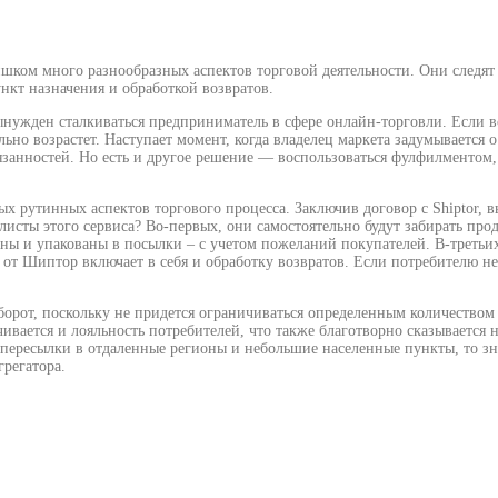
ишком много разнообразных аспектов торговой деятельности. Они следя
ункт назначения и обработкой возвратов.
нужден сталкиваться предприниматель в сфере онлайн-торговли. Если вс
тельно возрастет. Наступает момент, когда владелец маркета задумываетс
язанностей. Но есть и другое решение — воспользоваться фулфилментом
 рутинных аспектов торгового процесса. Заключив договор с Shiptor, вы
листы этого сервиса? Во-первых, они самостоятельно будут забирать про
таны и упакованы в посылки – с учетом пожеланий покупателей. В-треть
от Шиптор включает в себя и обработку возвратов. Если потребителю не
от, поскольку не придется ограничиваться определенным количеством з
чивается и лояльность потребителей, что также благотворно сказывается 
пересылки в отдаленные регионы и небольшие населенные пункты, то зн
грегатора.