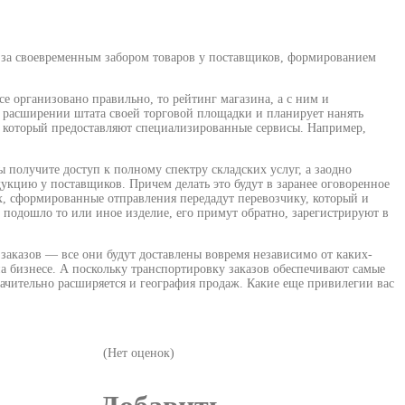
т за своевременным забором товаров у поставщиков, формированием
е организовано правильно, то рейтинг магазина, а с ним и
я о расширении штата своей торговой площадки и планирует нанять
, который предоставляют специализированные сервисы. Например,
 получите доступ к полному спектру складских услуг, а заодно
дукцию у поставщиков. Причем делать это будут в заранее оговоренное
их, сформированные отправления передадут перевозчику, который и
 подошло то или иное изделие, его примут обратно, зарегистрируют в
аказов — все они будут доставлены вовремя независимо от каких-
на бизнесе. А поскольку транспортировку заказов обеспечивают самые
ачительно расширяется и география продаж. Какие еще привилегии вас
(Нет оценок)