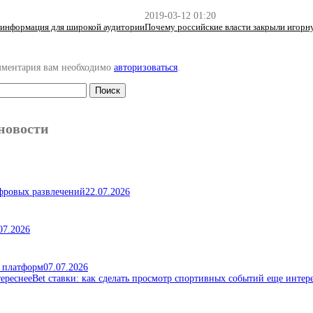
2019-03-12 01:20
 информация для широкой аудитории
Почему российские власти закрыли игорн
мментария вам необходимо
авторизоваться
.
новости
ифровых развлечений
22.07.2026
07.2026
х платформ
07.07.2026
Bet ставки: как сделать просмотр спортивных событий еще интер