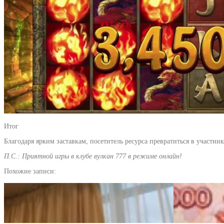
Итог
Благодаря ярким заставкам, посетитель ресурса превратиться в участ
П.С.: Приятной игры в клубе вулкан 777 в режиме онлайн!
Похожие записи: