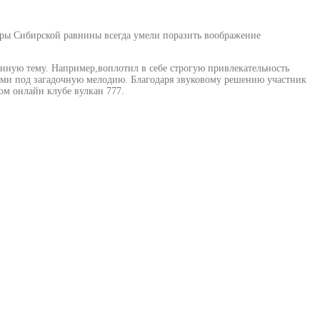
оры Сибирской равнины всегда умели поразить воображение
данную тему. Например,воплотил в себе строгую привлекательность
вями под загадочную мелодию. Благодаря звуковому решению участник
ом онлайн клубе вулкан 777.