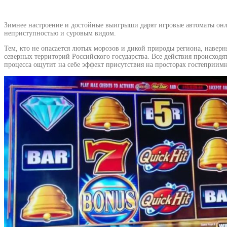
Зимнее настроение и достойные выигрыши дарят игровые автоматы онл
неприступностью и суровым видом.
Тем, кто не опасается лютых морозов и дикой природы региона, наверн
северных территорий Российского государства. Все действия происход
процесса ощутит на себе эффект присутствия на просторах гостеприим