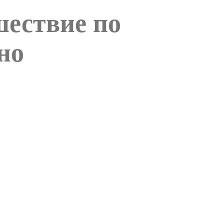
шествие по
но