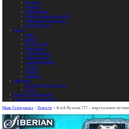
В городе
Здоровье
Образование
Письма наших читателей
Твои люди, Геленджик!
Особый взгляд
Спорт
Бокс
Борьба
Водные виды
Гимнастика
Единоборства
Игровые виды
Ориентирование
Теннис
Футбол
Шахматы
Мой край
История одного города
Фауна
Каталог Организаций
Достопримечательности
Маяк Геленджика
»
Новости
»
Клуб Вулкан 777 – виртуальное путеш