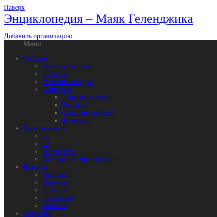
Наверх
Энциклопедия – Маяк Геленджика
Добавить организацию
Меню
События
Актуальная тема
События
У наших соседей
Конкурсы
Девушка месяца
Рецепты
Слово не воробей
Фотофакт
Происшествия
01
02
На дорогах
Осторожно: мошенники!
Культура
Выставки
Интервью
События
Спектакли
Фильмы
Общество