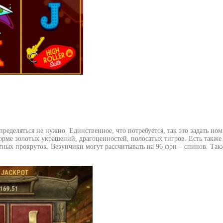
еделяться не нужно. Единственное, что потребуется, так это задать ном
 форме золотых украшений, драгоценностей, полосатых тигров. Есть та
атных прокруток. Везунчики могут рассчитывать на 96 фри – спинов. Та