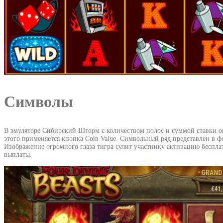
Символы
В эмуляторе Сибирский Шторм с количеством полос и суммой ставки опр
этого применяется кнопка Coin Value. Символьный ряд представлен в
Изображение огромного глаза тигра сулит участнику активацию беспл
выплаты.