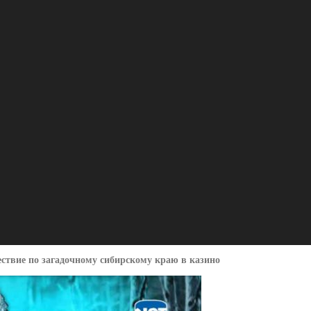
ествие по загадочному сибирскому краю в казино