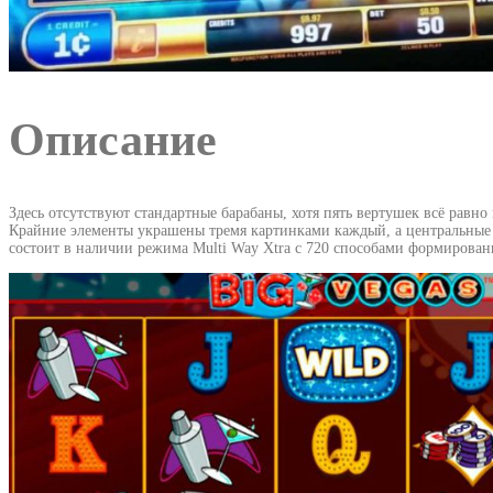
Описание
Здесь отсутствуют стандартные барабаны, хотя пять вертушек всё равн
Крайние элементы украшены тремя картинками каждый, а центральные 
состоит в наличии режима Multi Way Xtra с 720 способами формирова