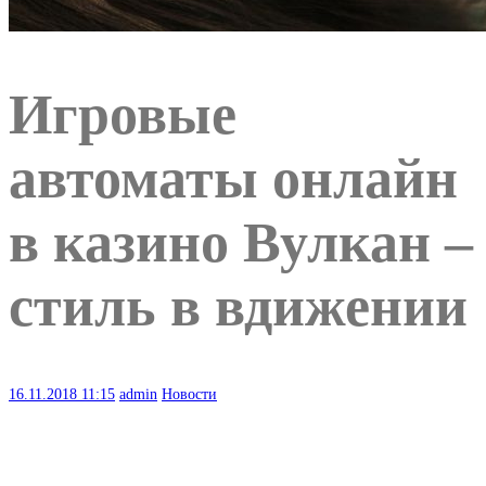
Игровые
автоматы онлайн
в казино Вулкан –
стиль в вдижении
16.11.2018
11:15
admin
Новости