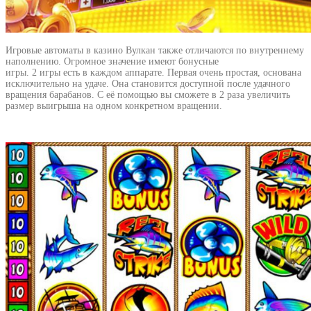
Игровые автоматы в казино Вулкан также отличаются по внутреннему
наполнению. Огромное значение имеют бонусные
игры. 2 игры есть в каждом аппарате. Первая очень простая, основана
исключительно на удаче. Она становится доступной после удачного
вращения барабанов. С её помощью вы сможете в 2 раза увеличить
размер выигрыша на одном конкретном вращении.