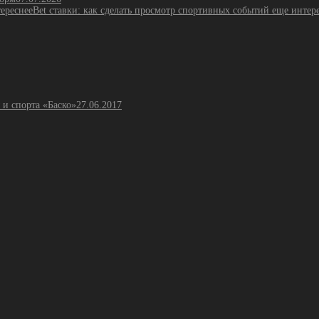
Bet ставки: как сделать просмотр спортивных событий еще интер
 и спорта «Баско»
27.06.2017