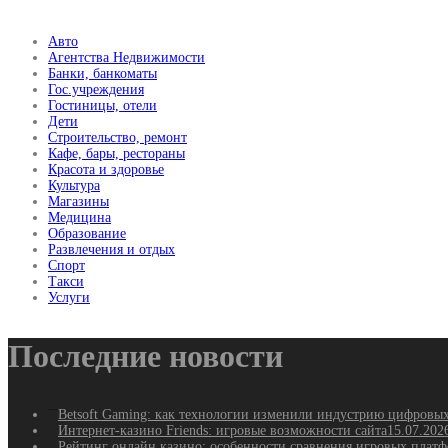
Авто
Агентства Недвижимости
Банки, банкоматы
Гос.учреждения
Гостиницы, отели
Дети
Строительство, ремонт
Кафе, бары, рестораны
Красота и здоровье
Культура
Магазины
Медицина
Образование
Развлечения и отдых
Спорт
Такси
Услуги
Последние новости
Betsoft Gaming: как технологии изменили индустрию цифровы
Интернет-казино Friends: игровые возможности сайта
15.07.202
Рейтинг онлайн казино: особенности сравнения игровых плат