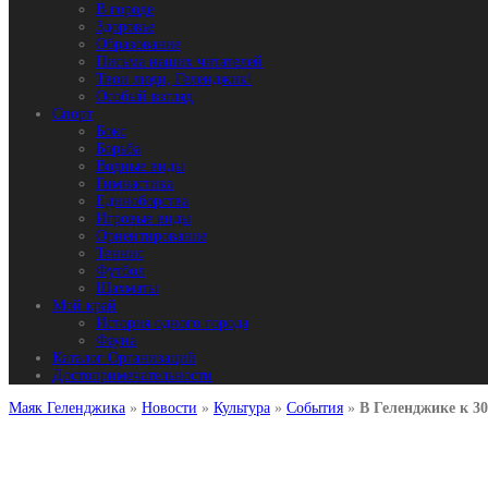
В городе
Здоровье
Образование
Письма наших читателей
Твои люди, Геленджик!
Особый взгляд
Спорт
Бокс
Борьба
Водные виды
Гимнастика
Единоборства
Игровые виды
Ориентирование
Теннис
Футбол
Шахматы
Мой край
История одного города
Фауна
Каталог Организаций
Достопримечательности
Маяк Геленджика
»
Новости
»
Культура
»
События
»
В Геленджике к 3