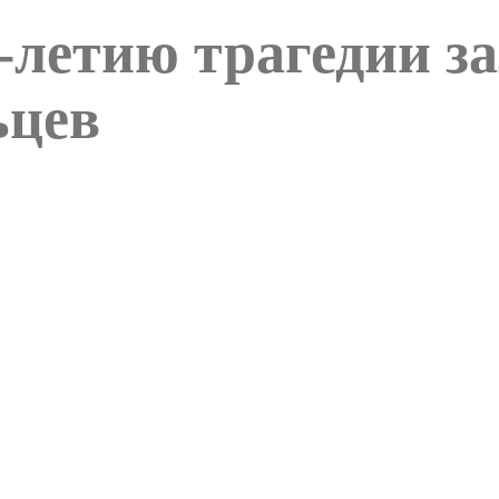
0-летию трагедии з
ьцев