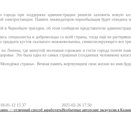
ии города при поддержке администрации решили заложить новую алл
й электростанции. Памяти ликвидаторов-чернобыльцев будет отведена зн
й в Чернобыле трагедии, об этом сообщили представители администрац
ись специалисты и добровольцы со всей страны, тогда ещё не растеряв
овно тридцать кустов скального можжевельника, символизирующего все тр
ни на Ленина, где минутой молчания горожане и гости города почтят п
оровье. Это была одна из самых страшных (созданных человеком) катаст
«Молодёжи страны». Вечная память жертвующим свои жизни во имя буду
18-01-12 15:37
2025-02-26 17:50
зино — отличный способ заработать
Необычные авторские экскурсии в Казани