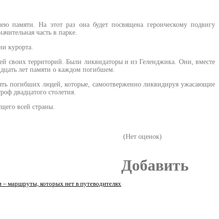
ею памяти.
На этот раз она будет посвящена героическому подвигу
ачительная часть в парке.
ии курорта.
шей своих территорий. Были ликвидаторы и из Геленджика. Они, вместе
идцать лет памяти о каждом погибшем.
амять погибших людей, которые, самоотверженно ликвидируя ужасающие
роф двадцатого столетия.
щего всей страны.
(Нет оценок)
Добавить
 – маршруты, которых нет в путеводителях