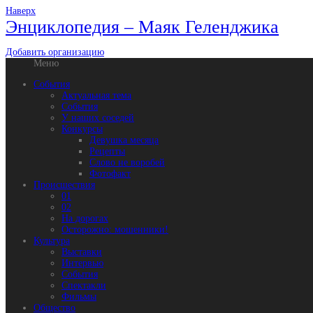
Наверх
Энциклопедия – Маяк Геленджика
Добавить организацию
Меню
События
Актуальная тема
События
У наших соседей
Конкурсы
Девушка месяца
Рецепты
Слово не воробей
Фотофакт
Происшествия
01
02
На дорогах
Осторожно: мошенники!
Культура
Выставки
Интервью
События
Спектакли
Фильмы
Общество