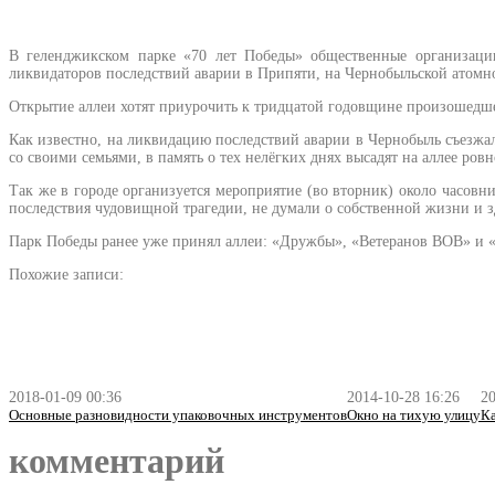
В геленджикском парке «70 лет Победы» общественные организац
ликвидаторов последствий аварии в Припяти, на Чернобыльской атомно
Открытие аллеи хотят приурочить к тридцатой годовщине произошедше
Как известно, на ликвидацию последствий аварии в Чернобыль съезжал
со своими семьями, в память о тех нелёгких днях высадят на аллее р
Так же в городе организуется мероприятие (во вторник) около часов
последствия чудовищной трагедии, не думали о собственной жизни и зд
Парк Победы ранее уже принял аллеи: «Дружбы», «Ветеранов ВОВ» и 
Похожие записи:
2018-01-09 00:36
2014-10-28 16:26
20
Основные разновидности упаковочных инструментов
Окно на тихую улицу
Ка
комментарий