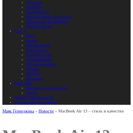
В городе
Здоровье
Образование
Письма наших читателей
Твои люди, Геленджик!
Особый взгляд
Спорт
Бокс
Борьба
Водные виды
Гимнастика
Единоборства
Игровые виды
Ориентирование
Теннис
Футбол
Шахматы
Мой край
История одного города
Фауна
Каталог Организаций
Достопримечательности
Маяк Геленджика
»
Новости
»
MacBook Air 13 – стиль и качество