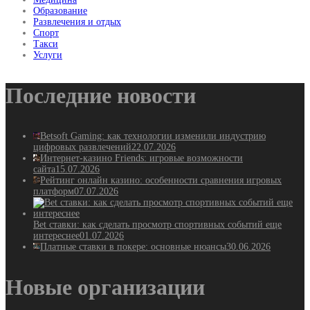
Образование
Развлечения и отдых
Спорт
Такси
Услуги
Последние новости
Betsoft Gaming: как технологии изменили индустрию
цифровых развлечений
22.07.2026
Интернет-казино Friends: игровые возможности
сайта
15.07.2026
Рейтинг онлайн казино: особенности сравнения игровых
платформ
07.07.2026
Bet ставки: как сделать просмотр спортивных событий еще
интереснее
01.07.2026
Платные ставки в покере: основные нюансы
30.06.2026
Новые организации