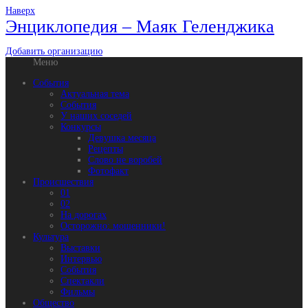
Наверх
Энциклопедия – Маяк Геленджика
Добавить организацию
Меню
События
Актуальная тема
События
У наших соседей
Конкурсы
Девушка месяца
Рецепты
Слово не воробей
Фотофакт
Происшествия
01
02
На дорогах
Осторожно: мошенники!
Культура
Выставки
Интервью
События
Спектакли
Фильмы
Общество