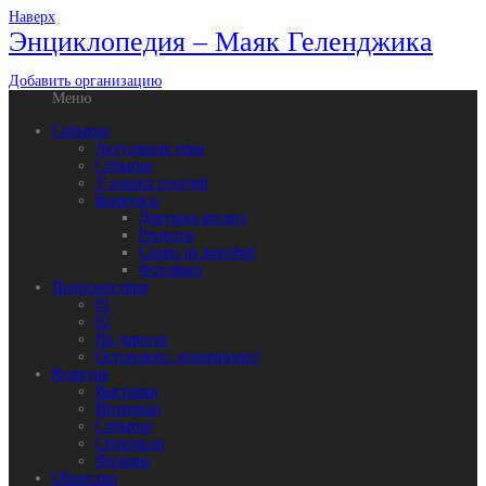
Наверх
Энциклопедия – Маяк Геленджика
Добавить организацию
Меню
События
Актуальная тема
События
У наших соседей
Конкурсы
Девушка месяца
Рецепты
Слово не воробей
Фотофакт
Происшествия
01
02
На дорогах
Осторожно: мошенники!
Культура
Выставки
Интервью
События
Спектакли
Фильмы
Общество