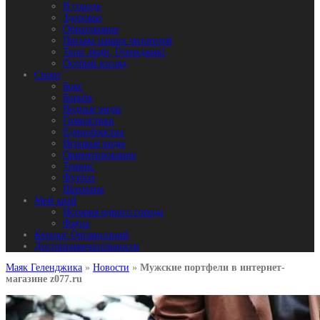
В городе
Здоровье
Образование
Письма наших читателей
Твои люди, Геленджик!
Особый взгляд
Спорт
Бокс
Борьба
Водные виды
Гимнастика
Единоборства
Игровые виды
Ориентирование
Теннис
Футбол
Шахматы
Мой край
История одного города
Фауна
Каталог Организаций
Достопримечательности
Маяк Геленджика
»
Новости
»
Мужские портфели в интернет-
магазине z077.ru