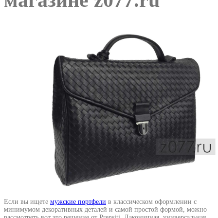
магазине z077.ru
Если вы ищете
мужские портфели
в классическом оформлении с
минимумом декоративных деталей и самой простой формой, можно
рассмотреть вот это решение от Prensiti. Лаконичная, универсальная