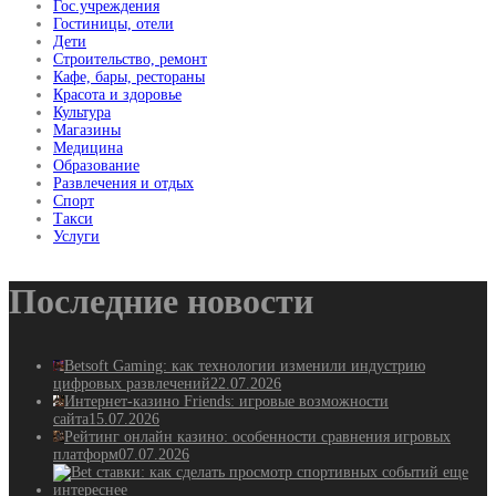
Гос.учреждения
Гостиницы, отели
Дети
Строительство, ремонт
Кафе, бары, рестораны
Красота и здоровье
Культура
Магазины
Медицина
Образование
Развлечения и отдых
Спорт
Такси
Услуги
Последние новости
Betsoft Gaming: как технологии изменили индустрию
цифровых развлечений
22.07.2026
Интернет-казино Friends: игровые возможности
сайта
15.07.2026
Рейтинг онлайн казино: особенности сравнения игровых
платформ
07.07.2026