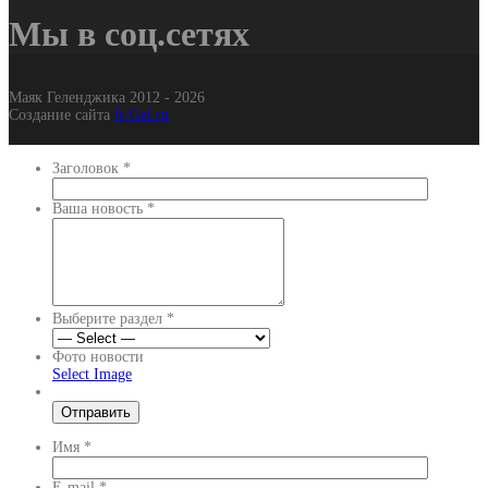
Мы в соц.сетях
Маяк Геленджика 2012 - 2026
Создание сайта
It-Gel.ru
Заголовок
*
Ваша новость
*
Выберите раздел
*
Фото новости
Select Image
Имя
*
E-mail
*