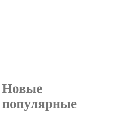
Новые
популярные