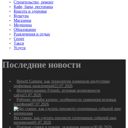
Строительство, ремонт
Кафе, бары, рестораны
Красота и здоровье
Культура
Магазины
Медицина
Образование
Развлечения и отдых
Спорт
Такси
Услуги
Последние новости
Betsoft Gaming: как технологии изменили индустрию
цифровых развлечений
22.07.2026
Интернет-казино Friends: игровые возможности
сайта
15.07.2026
Рейтинг онлайн казино: особенности сравнения игровых
платформ
07.07.2026
Bet ставки: как сделать просмотр спортивных событий еще
интереснее
01.07.2026
Платные ставки в покере: основные нюансы
30.06.2026