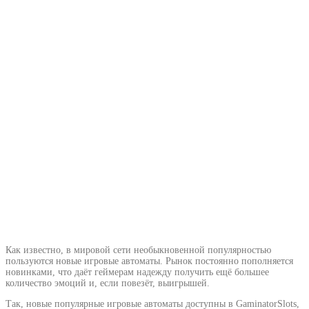
Как известно, в мировой сети необыкновенной популярностью
пользуются новые игровые автоматы. Рынок постоянно пополняется
новинками, что даёт геймерам надежду получить ещё большее
количество эмоций и, если повезёт, выигрышей.
Так, новые популярные игровые автоматы доступны в GaminatorSlots,