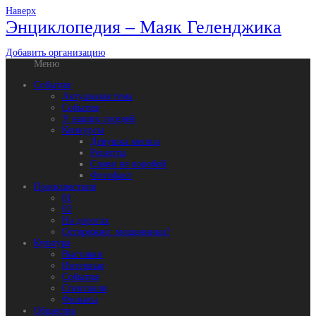
Наверх
Энциклопедия – Маяк Геленджика
Добавить организацию
Меню
События
Актуальная тема
События
У наших соседей
Конкурсы
Девушка месяца
Рецепты
Слово не воробей
Фотофакт
Происшествия
01
02
На дорогах
Осторожно: мошенники!
Культура
Выставки
Интервью
События
Спектакли
Фильмы
Общество