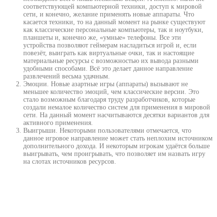
соответствующей компьютерной техники, доступ к мировой
сети, и конечно, желание применять новые аппараты. Что
касается техники, то на данный момент на рынке существуют
как классические персональные компьютеры, так и ноутбуки,
планшеты и, конечно же, «умные» телефоны. Все эти
устройства позволяют геймерам насладиться игрой и, если
повезёт, выиграть как виртуальные очки, так и настоящие
материальные ресурсы с возможностью их вывода разными
удобными способами. Всё это делает данное направление
развлечений весьма удачным.
Эмоции. Новые азартные игры (аппараты) вызывают не
меньшее количество эмоций, чем классические версии. Это
стало возможным благодаря труду разработчиков, которые
создали немалое количество систем для применения в мировой
сети. На данный момент насчитываются десятки вариантов для
активного применения.
Выигрыши. Некоторыми пользователями отмечается, что
данное игровое направление может стать неплохим источником
дополнительного дохода. И некоторым игрокам удаётся больше
выигрывать, чем проигрывать, что позволяет им назвать игру
на слотах источников ресурсов.