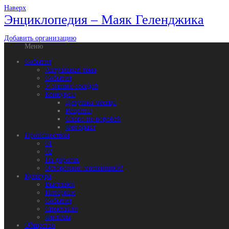
Наверх
Энциклопедия – Маяк Геленджика
Добавить организацию
Меню
События
Актуальная тема
События
У наших соседей
Конкурсы
Девушка месяца
Рецепты
Слово не воробей
Фотофакт
Происшествия
01
02
На дорогах
Осторожно: мошенники!
Культура
Выставки
Интервью
События
Спектакли
Фильмы
Общество