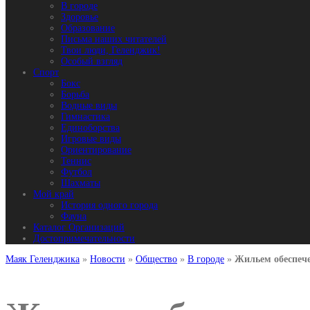
В городе
Здоровье
Образование
Письма наших читателей
Твои люди, Геленджик!
Особый взгляд
Спорт
Бокс
Борьба
Водные виды
Гимнастика
Единоборства
Игровые виды
Ориентирование
Теннис
Футбол
Шахматы
Мой край
История одного города
Фауна
Каталог Организаций
Достопримечательности
Маяк Геленджика
»
Новости
»
Общество
»
В городе
»
Жильем обеспеч