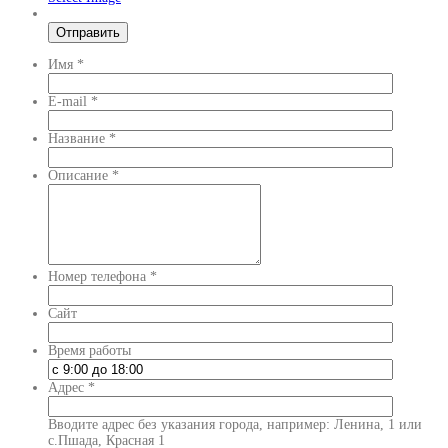
Имя
*
E-mail
*
Название
*
Описание
*
Номер телефона
*
Сайт
Время работы
Адрес
*
Вводите адрес без указания города, например: Ленина, 1 или
с.Пшада, Красная 1