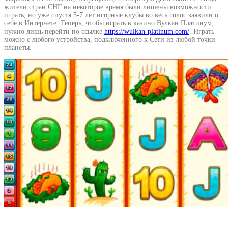
жители стран СНГ на некоторое время были лишены возможности
играть, но уже спустя 5-7 лет игорные клубы во весь голос заявили о
себе в Интернете. Теперь, чтобы играть в казино Вулкан Платинум,
нужно лишь перейти по ссылке
https://wulkan-platinum.com/
. Играть
можно с любого устройства, подключенного к Сети из любой точки
планеты.