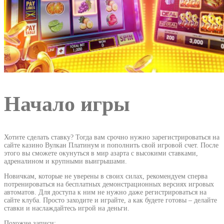
Начало игры
Хотите сделать ставку? Тогда вам срочно нужно зарегистрироваться на
сайте казино Вулкан Платинум и пополнить свой игровой счет. После
этого вы сможете окунуться в мир азарта с высокими ставками,
адреналином и крупными выигрышами.
Новичкам, которые не уверены в своих силах, рекомендуем сперва
потренироваться на бесплатных демонстрационных версиях игровых
автоматов. Для доступа к ним не нужно даже регистрироваться на
сайте клуба. Просто заходите и играйте, а как будете готовы – делайте
ставки и наслаждайтесь игрой на деньги.
Похожие записи: