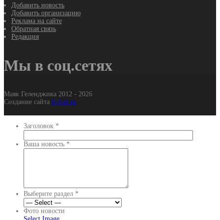
Добавить новость
Добавить организацию
Реклама на сайте
Обратная связь
Редакция
Мы в соц.сетях
Маяк Геленджика 2012 - 2026
Создание сайта
It-Gel.ru
Заголовок
*
Ваша новость
*
Выберите раздел
*
Фото новости
Select Image