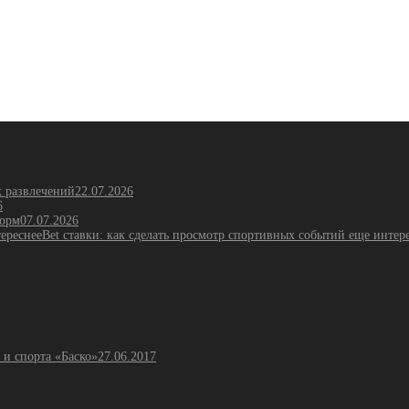
х развлечений
22.07.2026
6
форм
07.07.2026
Bet ставки: как сделать просмотр спортивных событий еще интер
 и спорта «Баско»
27.06.2017