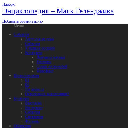
Наверх
Энциклопедия – Маяк Геленджика
Добавить организацию
Меню
События
Актуальная тема
События
У наших соседей
Конкурсы
Девушка месяца
Рецепты
Слово не воробей
Фотофакт
Происшествия
01
02
На дорогах
Осторожно: мошенники!
Культура
Выставки
Интервью
События
Спектакли
Фильмы
Общество