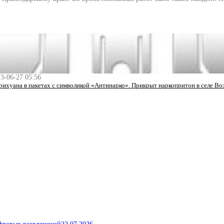
3-06-27 05:56
ихуана в пакетах с символикой «Антинарко». Прикрыт наркопритон в селе В