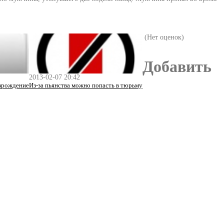
(Нет оценок)
Добавить
2013-02-07 20:42
озрождение
Из-за пьянства можно попасть в тюрьму