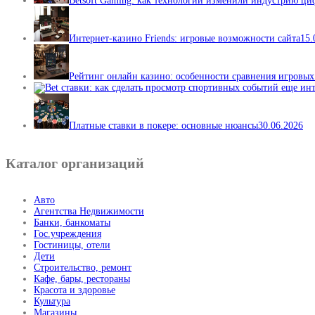
Betsoft Gaming: как технологии изменили индустрию ц
Интернет-казино Friends: игровые возможности сайта
15.
Рейтинг онлайн казино: особенности сравнения игровы
Платные ставки в покере: основные нюансы
30.06.2026
Каталог организаций
Авто
Агентства Недвижимости
Банки, банкоматы
Гос.учреждения
Гостиницы, отели
Дети
Строительство, ремонт
Кафе, бары, рестораны
Красота и здоровье
Культура
Магазины