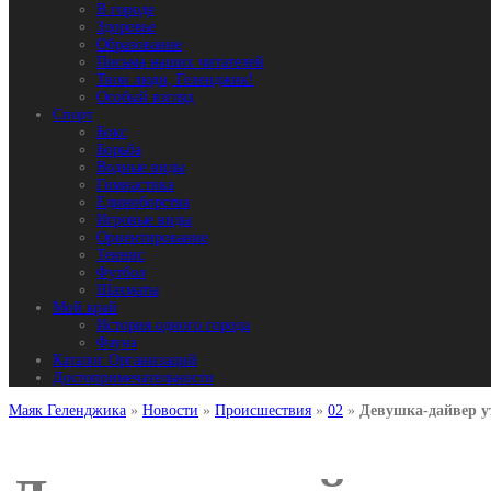
В городе
Здоровье
Образование
Письма наших читателей
Твои люди, Геленджик!
Особый взгляд
Спорт
Бокс
Борьба
Водные виды
Гимнастика
Единоборства
Игровые виды
Ориентирование
Теннис
Футбол
Шахматы
Мой край
История одного города
Фауна
Каталог Организаций
Достопримечательности
Маяк Геленджика
»
Новости
»
Происшествия
»
02
»
Девушка-дайвер у