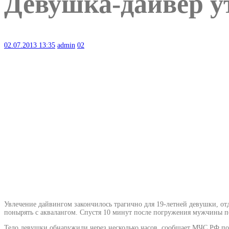
Девушка-дайвер у
02.07.2013
13:35
admin
02
Увлечение дайвингом закончилось трагично для 19-летней девушки, о
понырять с аквалангом. Спустя 10 минут после погружения мужчины пот
Тело девушки обнаружили через несколько часов, сообщает МЧС РФ по