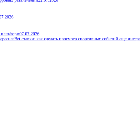
ифровых развлечений
22.07.2026
07.2026
х платформ
07.07.2026
Bet ставки: как сделать просмотр спортивных событий еще интер