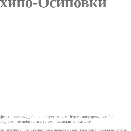
рхипо-Осиповки
фессиональныхдайверов спустилась в Черкесскоеущелье, чтобы
 однако, не добившись успеха, вызвали спасателей.
ело мужчины, утонувшего две недели назад. Мужчина пропал во время