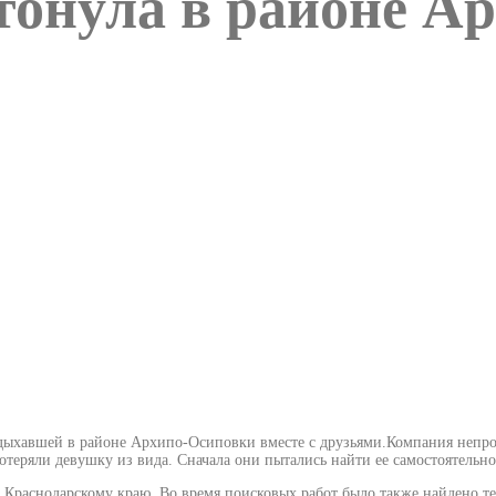
тонула в районе А
тдыхавшей в районе Архипо-Осиповки вместе с друзьями.Компания непро
еряли девушку из вида. Сначала они пытались найти ее самостоятельно,
 Краснодарскому краю. Во время поисковых работ было также найдено т