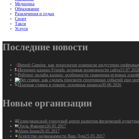
Медицина
Образование
Развлечения и отдых
Спорт
Такси
Услуги
Последние новости
Betsoft Gaming: как технологии изменили индустрию цифровы
Интернет-казино Friends: игровые возможности сайта
15.07.202
Рейтинг онлайн казино: особенности сравнения игровых плат
Платные ставки в покере: основные нюансы
30.06.2026
Новые организации
Геленджикский городской центр развития физической культуры
Отель Фаворит
26.05.2017
Alpen house
26.05.2017
Агентство недвижимости Ваш Дом
25.05.2017