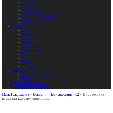
В городе
Здоровье
Образование
Письма наших читателей
Твои люди, Геленджик!
Особый взгляд
Спорт
Бокс
Борьба
Водные виды
Гимнастика
Единоборства
Игровые виды
Ориентирование
Теннис
Футбол
Шахматы
Мой край
История одного города
Фауна
Каталог Организаций
Достопримечательности
Маяк Геленджика
»
Новости
»
Происшествия
»
02
»
Пиротехника
взорвала карьеру чиновника