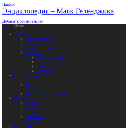
Наверх
Энциклопедия – Маяк Геленджика
Добавить организацию
Меню
События
Актуальная тема
События
У наших соседей
Конкурсы
Девушка месяца
Рецепты
Слово не воробей
Фотофакт
Происшествия
01
02
На дорогах
Осторожно: мошенники!
Культура
Выставки
Интервью
События
Спектакли
Фильмы
Общество