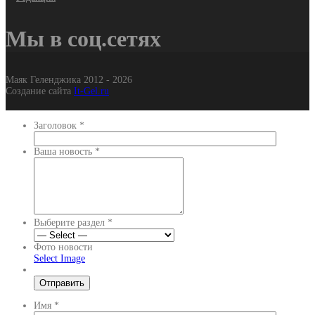
Мы в соц.сетях
Маяк Геленджика 2012 - 2026
Создание сайта
It-Gel.ru
Заголовок
*
Ваша новость
*
Выберите раздел
*
Фото новости
Select Image
Имя
*