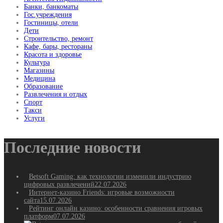
Банки, банкоматы
Гос.учреждения
Гостиницы, отели
Дети
Строительство, ремонт
Кафе, бары, рестораны
Красота и здоровье
Культура
Магазины
Медицина
Образование
Развлечения и отдых
Спорт
Такси
Услуги
Последние новости
Betsoft Gaming: как технологии изменили индустрию
цифровых развлечений
22.07.2026
Интернет-казино Friends: игровые возможности
сайта
15.07.2026
Рейтинг онлайн казино: особенности сравнения игровых
платформ
07.07.2026