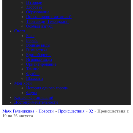
В городе
Здоровье
Образование
Письма наших читателей
Твои люди, Геленджик!
Особый взгляд
Спорт
Бокс
Борьба
Водные виды
Гимнастика
Единоборства
Игровые виды
Ориентирование
Теннис
Футбол
Шахматы
Мой край
История одного города
Фауна
Каталог Организаций
Достопримечательности
Маяк Геленджика
»
Новости
»
Происшествия
»
02
»
Происшествия с
19 по 26 августа