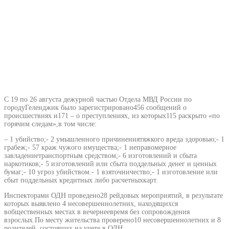
С 19 по 26 августа дежурной частью Отдела МВД России по
городуГеленджик было зарегистрировано456 сообщений о
происшествиях и171 – о преступлениях, из которых115 раскрыто «по
горячим следам»,в том числе:
– 1 убийство;- 2 умышленного причинениятяжкого вреда здоровью;- 1
грабеж;- 57 краж чужого имущества;- 1 неправомерное
завладениетранспортным средством;- 6 изготовлений и сбыта
наркотиков;- 5 изготовлений или сбыта поддельных денег и ценных
бумаг;- 10 угроз убийством.- 1 взяточничество;- 1 изготовление или
сбыт поддельных кредитных либо расчетныхкарт.
Инспекторами ОДН проведено28 рейдовых мероприятий, в результате
которых выявлено 4 несовершеннолетних, находящихся
вобщественных местах в вечернеевремя без сопровождения
взрослых.По месту жительства проверено10 несовершеннолетних и 8
родителей, состоящих на учете в ОДН.