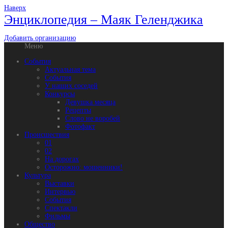
Наверх
Энциклопедия – Маяк Геленджика
Добавить организацию
Меню
События
Актуальная тема
События
У наших соседей
Конкурсы
Девушка месяца
Рецепты
Слово не воробей
Фотофакт
Происшествия
01
02
На дорогах
Осторожно: мошенники!
Культура
Выставки
Интервью
События
Спектакли
Фильмы
Общество