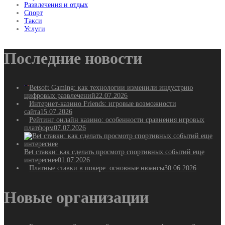
Развлечения и отдых
Спорт
Такси
Услуги
Последние новости
Betsoft Gaming: как технологии изменили индустрию
цифровых развлечений
22.07.2026
Интернет-казино Friends: игровые возможности
сайта
15.07.2026
Рейтинг онлайн казино: особенности сравнения игровых
платформ
07.07.2026
Bet ставки: как сделать просмотр спортивных событий еще
интереснее
01.07.2026
Платные ставки в покере: основные нюансы
30.06.2026
Новые организации