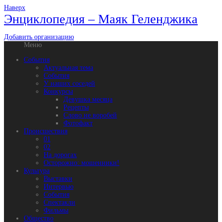
Наверх
Энциклопедия – Маяк Геленджика
Добавить организацию
Меню
События
Актуальная тема
События
У наших соседей
Конкурсы
Девушка месяца
Рецепты
Слово не воробей
Фотофакт
Происшествия
01
02
На дорогах
Осторожно: мошенники!
Культура
Выставки
Интервью
События
Спектакли
Фильмы
Общество