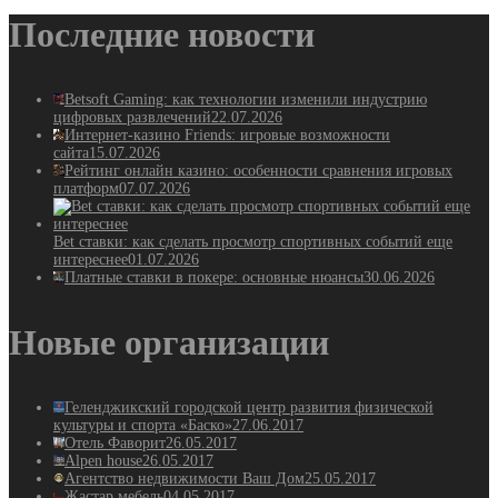
Последние новости
Betsoft Gaming: как технологии изменили индустрию
цифровых развлечений
22.07.2026
Интернет-казино Friends: игровые возможности
сайта
15.07.2026
Рейтинг онлайн казино: особенности сравнения игровых
платформ
07.07.2026
Bet ставки: как сделать просмотр спортивных событий еще
интереснее
01.07.2026
Платные ставки в покере: основные нюансы
30.06.2026
Новые организации
Геленджикский городской центр развития физической
культуры и спорта «Баско»
27.06.2017
Отель Фаворит
26.05.2017
Alpen house
26.05.2017
Агентство недвижимости Ваш Дом
25.05.2017
Жастар мебель
04.05.2017