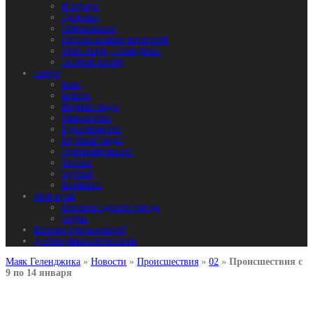
В городе
Здоровье
Образование
Письма наших читателей
Твои люди, Геленджик!
Особый взгляд
Спорт
Бокс
Борьба
Водные виды
Гимнастика
Единоборства
Игровые виды
Ориентирование
Теннис
Футбол
Шахматы
Мой край
История одного города
Фауна
Каталог Организаций
Достопримечательности
Маяк Геленджика
»
Новости
»
Происшествия
»
02
»
Происшествия с
9 по 14 января