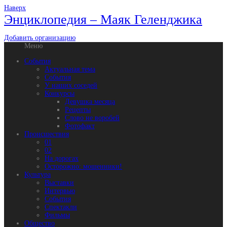
Наверх
Энциклопедия – Маяк Геленджика
Добавить организацию
Меню
События
Актуальная тема
События
У наших соседей
Конкурсы
Девушка месяца
Рецепты
Слово не воробей
Фотофакт
Происшествия
01
02
На дорогах
Осторожно: мошенники!
Культура
Выставки
Интервью
События
Спектакли
Фильмы
Общество