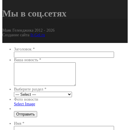
Мы в соц.сетях
Маяк Геленджика 2012 - 2026
Создание сайта
It-Gel.ru
Заголовок
*
Ваша новость
*
Выберите раздел
*
Фото новости
Select Image
Имя
*