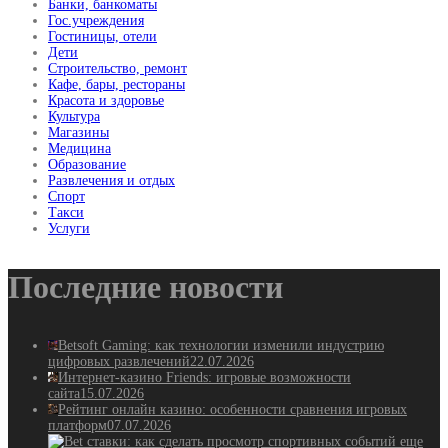
Банки, банкоматы
Гос.учреждения
Гостиницы, отели
Дети
Строительство, ремонт
Кафе, бары, рестораны
Красота и здоровье
Культура
Магазины
Медицина
Образование
Развлечения и отдых
Спорт
Такси
Услуги
Последние новости
Betsoft Gaming: как технологии изменили индустрию
цифровых развлечений
22.07.2026
Интернет-казино Friends: игровые возможности
сайта
15.07.2026
Рейтинг онлайн казино: особенности сравнения игровых
платформ
07.07.2026