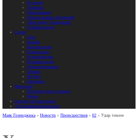
В городе
Здоровье
Образование
Письма наших читателей
Твои люди, Геленджик!
Особый взгляд
Спорт
Бокс
Борьба
Водные виды
Гимнастика
Единоборства
Игровые виды
Ориентирование
Теннис
Футбол
Шахматы
Мой край
История одного города
Фауна
Каталог Организаций
Достопримечательности
Маяк Геленджика
»
Новости
»
Происшествия
»
02
»
Удар током