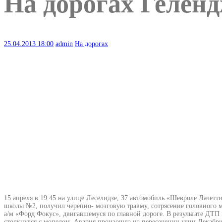
На дорогах Геленд
25.04.2013
18:00
admin
На дорогах
15 апреля в 19.45 на улице Леселидзе, 37 автомобиль «Шевроле Лачетт
школы №2, получил черепно- мозговую травму, сотрясение головного м
а/м «Форд Фокус», двигавшемуся по главной дороге. В результате ДТП
столкнулся с мопедом. Авария произошла на пересечении улиц Декабр