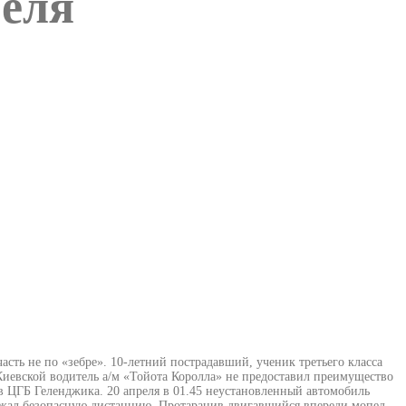
реля
сть не по «зебре». 10-летний пострадавший, ученик третьего класса
 Киевской водитель а/м «Тойота Королла» не предоставил преимущество
в ЦГБ Геленджика. 20 апреля в 01.45 неустановленный автомобиль
ржал безопасную дистанцию. Протаранив двигавшийся впереди мопед,