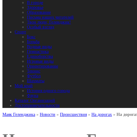
В городе
Здоровье
Образование
Письма наших читателей
Твои люди, Геленджик!
Особый взгляд
Спорт
Бокс
Борьба
Водные виды
Гимнастика
Единоборства
Игровые виды
Ориентирование
Теннис
Футбол
Шахматы
Мой край
История одного города
Фауна
Каталог Организаций
Достопримечательности
Маяк Геленджика
»
Новости
»
Происшествия
»
На дорогах
»
На дорога