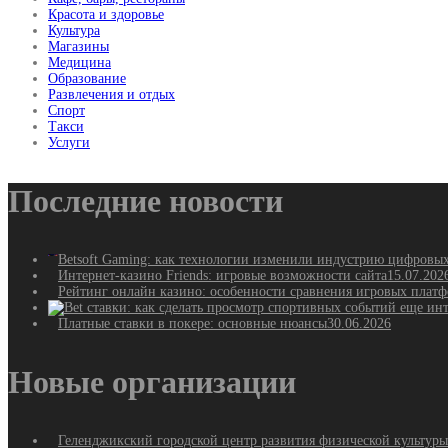
Красота и здоровье
Культура
Магазины
Медицина
Образование
Развлечения и отдых
Спорт
Такси
Услуги
Последние новости
Betsoft Gaming: как технологии изменили индустрию цифровы
Интернет-казино Friends: игровые возможности сайта
15.07.202
Рейтинг онлайн казино: особенности сравнения игровых плат
Платные ставки в покере: основные нюансы
30.06.2026
Новые организации
Геленджикский городской центр развития физической культуры