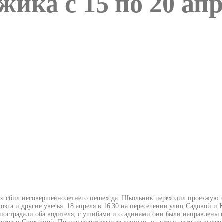
жика с 15 по 20 ап
и» сбил несовершеннолетнего пешехода. Школьник переходил проезжую ча
озга и другие увечья.
18 апреля в 16.30 на пересечении улиц Садовой и
 пострадали оба водителя, с ушибами и ссадинами они были направлены 
истов и Совхозной. По предварительным данным, водитель авто не выде