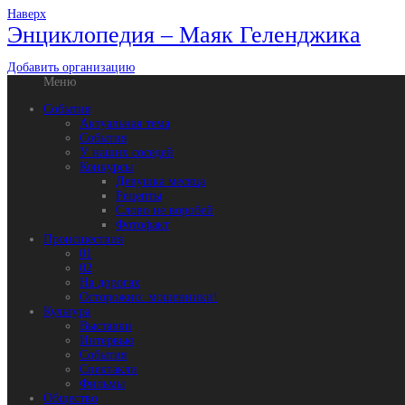
Наверх
Энциклопедия – Маяк Геленджика
Добавить организацию
Меню
События
Актуальная тема
События
У наших соседей
Конкурсы
Девушка месяца
Рецепты
Слово не воробей
Фотофакт
Происшествия
01
02
На дорогах
Осторожно: мошенники!
Культура
Выставки
Интервью
События
Спектакли
Фильмы
Общество