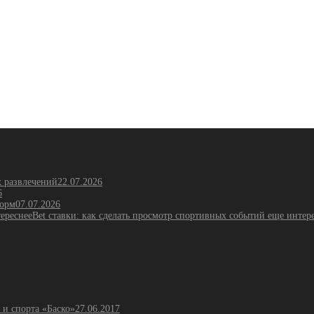
х развлечений
22.07.2026
6
форм
07.07.2026
Bet ставки: как сделать просмотр спортивных событий еще интер
 и спорта «Баско»
27.06.2017