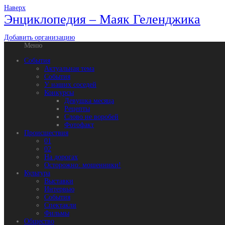
Наверх
Энциклопедия – Маяк Геленджика
Добавить организацию
Меню
События
Актуальная тема
События
У наших соседей
Конкурсы
Девушка месяца
Рецепты
Слово не воробей
Фотофакт
Происшествия
01
02
На дорогах
Осторожно: мошенники!
Культура
Выставки
Интервью
События
Спектакли
Фильмы
Общество