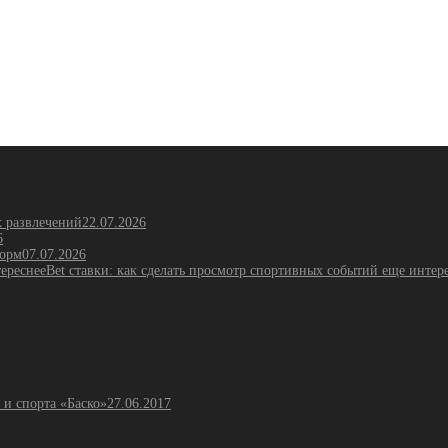
х развлечений
22.07.2026
6
форм
07.07.2026
Bet ставки: как сделать просмотр спортивных событий еще интер
 и спорта «Баско»
27.06.2017