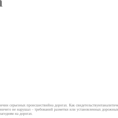
а
и причин серьезных происшествийна дорогах. Как свидетельствуютаналит
ничего не нарушал – требований разметки или установленных дорожных з
агедиям на дорогах.