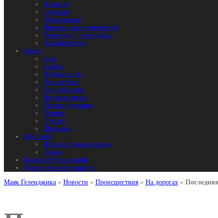
В городе
Здоровье
Образование
Письма наших читателей
Твои люди, Геленджик!
Особый взгляд
Спорт
Бокс
Борьба
Водные виды
Гимнастика
Единоборства
Игровые виды
Ориентирование
Теннис
Футбол
Шахматы
Мой край
История одного города
Фауна
Каталог Организаций
Достопримечательности
Маяк Геленджика
»
Новости
»
Происшествия
»
На дорогах
»
Последняя