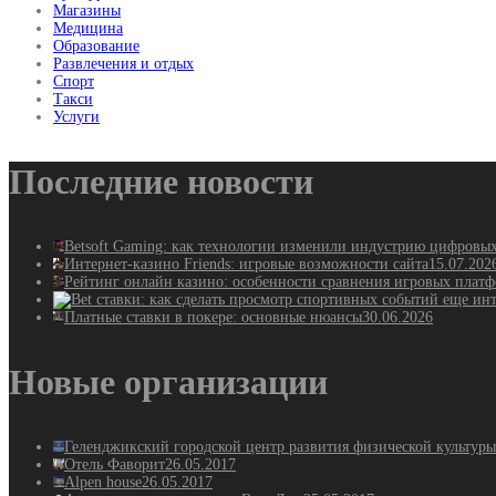
Магазины
Медицина
Образование
Развлечения и отдых
Спорт
Такси
Услуги
Последние новости
Betsoft Gaming: как технологии изменили индустрию цифровы
Интернет-казино Friends: игровые возможности сайта
15.07.202
Рейтинг онлайн казино: особенности сравнения игровых плат
Платные ставки в покере: основные нюансы
30.06.2026
Новые организации
Геленджикский городской центр развития физической культуры
Отель Фаворит
26.05.2017
Alpen house
26.05.2017