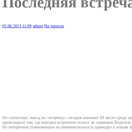
Последняя встреч
05.06.2013
11:09
admin
На дорогах
По статистике, выезд на «встречку» сегодня занимает III место сред
происходило там, где выездна встречную полосу не запрещен.Водитель 
Но нетерпение,помноженное на невнимательность,приводит к новым тр