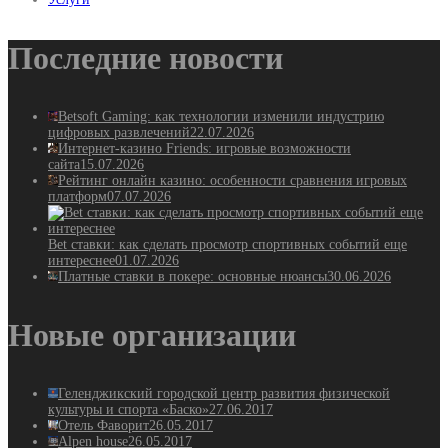
Последние новости
Betsoft Gaming: как технологии изменили индустрию
цифровых развлечений
22.07.2026
Интернет-казино Friends: игровые возможности
сайта
15.07.2026
Рейтинг онлайн казино: особенности сравнения игровых
платформ
07.07.2026
Bet ставки: как сделать просмотр спортивных событий еще
интереснее
01.07.2026
Платные ставки в покере: основные нюансы
30.06.2026
Новые организации
Геленджикский городской центр развития физической
культуры и спорта «Баско»
27.06.2017
Отель Фаворит
26.05.2017
Alpen house
26.05.2017