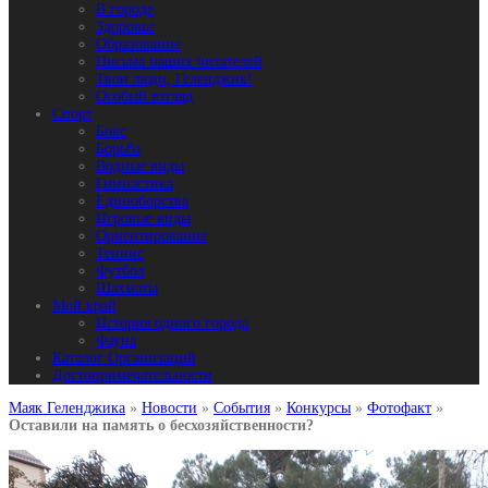
В городе
Здоровье
Образование
Письма наших читателей
Твои люди, Геленджик!
Особый взгляд
Спорт
Бокс
Борьба
Водные виды
Гимнастика
Единоборства
Игровые виды
Ориентирование
Теннис
Футбол
Шахматы
Мой край
История одного города
Фауна
Каталог Организаций
Достопримечательности
Маяк Геленджика
»
Новости
»
События
»
Конкурсы
»
Фотофакт
»
Оставили на память о бесхозяйственности?