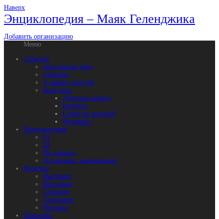
Наверх
Энциклопедия – Маяк Геленджика
Добавить организацию
Меню
События
Актуальная тема
События
У наших соседей
Конкурсы
Девушка месяца
Рецепты
Слово не воробей
Фотофакт
Происшествия
01
02
На дорогах
Осторожно: мошенники!
Культура
Выставки
Интервью
События
Спектакли
Фильмы
Общество