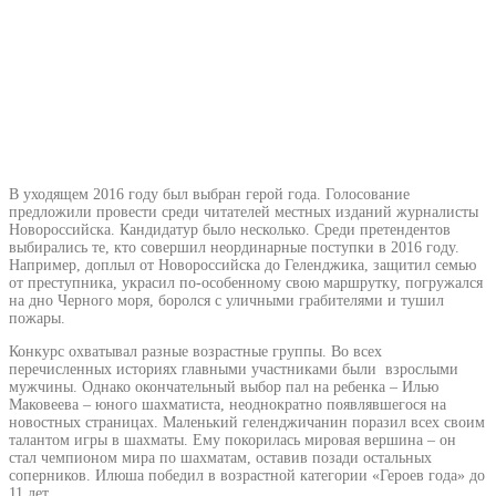
В уходящем 2016 году был выбран герой года. Голосование
предложили провести среди читателей местных изданий журналисты
Новороссийска. Кандидатур было несколько. Среди претендентов
выбирались те, кто совершил неординарные поступки в 2016 году.
Например, доплыл от Новороссийска до Геленджика, защитил семью
от преступника, украсил по-особенному свою маршрутку, погружался
на дно Черного моря, боролся с уличными грабителями и тушил
пожары.
Конкурс охватывал разные возрастные группы. Во всех
перечисленных историях главными участниками были взрослыми
мужчины. Однако окончательный выбор пал на ребенка – Илью
Маковеева – юного шахматиста, неоднократно появлявшегося на
новостных страницах. Маленький геленджичанин поразил всех своим
талантом игры в шахматы. Ему покорилась мировая вершина – он
стал чемпионом мира по шахматам, оставив позади остальных
соперников. Илюша победил в возрастной категории «Героев года» до
11 лет.