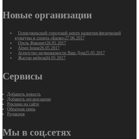
Новые организации
Геленджикский городской центр развития физической
культуры и спорта «Баско»
27.06.2017
Отель Фаворит
26.05.2017
Alpen house
26.05.2017
Агентство недвижимости Ваш Дом
25.05.2017
Жастар мебель
04.05.2017
Сервисы
Добавить новость
Добавить организацию
Реклама на сайте
Обратная связь
Редакция
Мы в соц.сетях