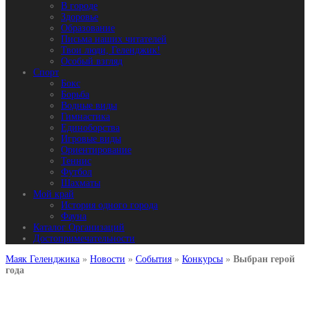
В городе
Здоровье
Образование
Письма наших читателей
Твои люди, Геленджик!
Особый взгляд
Спорт
Бокс
Борьба
Водные виды
Гимнастика
Единоборства
Игровые виды
Ориентирование
Теннис
Футбол
Шахматы
Мой край
История одного города
Фауна
Каталог Организаций
Достопримечательности
Маяк Геленджика
»
Новости
»
События
»
Конкурсы
»
Выбран герой
года