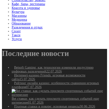
Строительство, ремонт
Кафе, бары, рестораны
Красота и здоровье
Культура
Магазины
Медицина
Образование
Развлечения и отдых
Спорт
Такси
Услуги
Последние новости
Betsoft Gaming: как технологии изменили индустрию
цифровых развлечений
22.07.2026
Интернет-казино Friends: игровые возможности
сайта
15.07.2026
Рейтинг онлайн казино: особенности сравнения игровых
платформ
07.07.2026
Bet ставки: как сделать просмотр спортивных событий еще
интереснее
01.07.2026
Платные ставки в покере: основные нюансы
30.06.2026