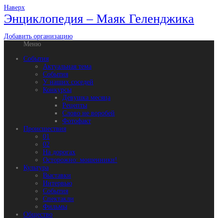
Наверх
Энциклопедия – Маяк Геленджика
Добавить организацию
Меню
События
Актуальная тема
События
У наших соседей
Конкурсы
Девушка месяца
Рецепты
Слово не воробей
Фотофакт
Происшествия
01
02
На дорогах
Осторожно: мошенники!
Культура
Выставки
Интервью
События
Спектакли
Фильмы
Общество