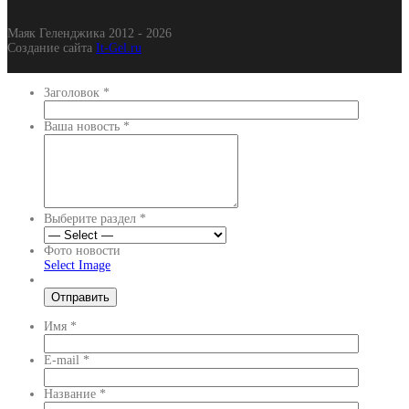
Маяк Геленджика 2012 - 2026
Создание сайта
It-Gel.ru
Заголовок
*
Ваша новость
*
Выберите раздел
*
Фото новости
Select Image
Имя
*
E-mail
*
Название
*