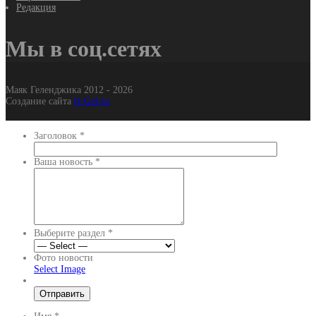
Редакция
Мы в соц.сетях
Маяк Геленджика 2012 - 2026
Создание сайта
It-Gel.ru
Заголовок
*
Ваша новость
*
Выберите раздел
*
Фото новости
Select Image