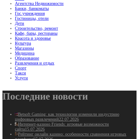
Агентства Недвижимости
Банки, банкоматы
Гос.учреждения
Гостиницы, отели
Дети
Строительство, ремонт
Кафе, бары, рестораны
Красота и здоровье
Культура
Магазины
Медицина
Образование
Развлечения и отдых
Спорт
Такси
Услуги
Последние новости
Betsoft Gaming: как технологии изменили индустрию
цифровых развлечений
22.07.2026
Интернет-казино Friends: игровые возможности
сайта
15.07.2026
Рейтинг онлайн казино: особенности сравнения игровых