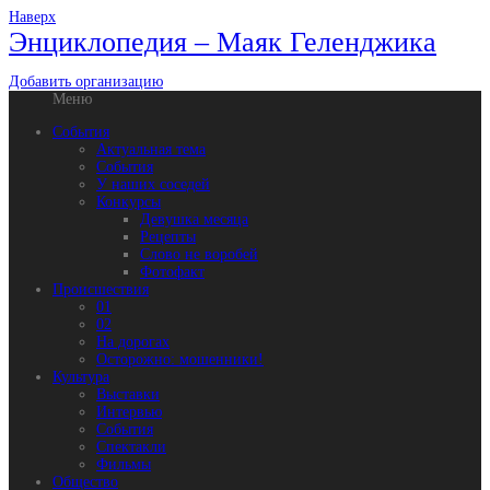
Наверх
Энциклопедия – Маяк Геленджика
Добавить организацию
Меню
События
Актуальная тема
События
У наших соседей
Конкурсы
Девушка месяца
Рецепты
Слово не воробей
Фотофакт
Происшествия
01
02
На дорогах
Осторожно: мошенники!
Культура
Выставки
Интервью
События
Спектакли
Фильмы
Общество