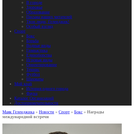
В городе
Здоровье
Образование
Письма наших читателей
Твои люди, Геленджик!
Особый взгляд
Спорт
Бокс
Борьба
Водные виды
Гимнастика
Единоборства
Игровые виды
Ориентирование
Теннис
Футбол
Шахматы
Мой край
История одного города
Фауна
Каталог Организаций
Достопримечательности
Маяк Геленджика
»
Новости
»
Спорт
»
Бокс
»
Награды
международной встречи