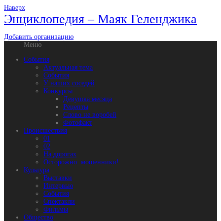
Наверх
Энциклопедия – Маяк Геленджика
Добавить организацию
Меню
События
Актуальная тема
События
У наших соседей
Конкурсы
Девушка месяца
Рецепты
Слово не воробей
Фотофакт
Происшествия
01
02
На дорогах
Осторожно: мошенники!
Культура
Выставки
Интервью
События
Спектакли
Фильмы
Общество