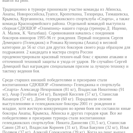
выйти на ринг.
Традиционно в турнире принимали участие команды из Абинска,
Анапы, Новороссийска,Туапсе, Кропоткина, Тихорецка, Тимашевска,
Крымска, Курганинска, геленджикского спортклуба «Спарта», а также
команда Красноармейского района. Отдельной командой выступила
сборная СДЮШОР «Олимпиец» нашего города (тренеры Д. Ищенко,
А. Малюк, К. Чаталбаш). Соревнования начались с поединков
боксеров-юниоров 1995-96 гг. рождения. Первый поединок Сергея
Демецкого (Геленджик) и Романа Кузнецова (Анапа) в весовой
категории до 56 кг стал для других боксеров своего рода образцом для
подражания. 2 кандидата в мастера спорта России
продемонстрировали красивый технич-ный бокс с яркими атаками и
отточенной техникой защиты и ухода от ударов. Не случайно Сергей
Демецкий был награжден специальным призом за лучшую технику и
тактику ведения боя.
Среди старших юношей победителями и призерами стали
воспитанники СДЮШОР «Олимпиец» Геленджика и спортклуба
«Спарта» Александр Нехорошков (81 кг), Владислав Никитенко (91
кг), Анар Гусейнов (54 кг), Валерий Киселев (57 кг), Станислав
Казанцев (57 кг), Денис Бурцев (60 кг). Порадовали своими
выступлениями и геленджикские боксеры 2001 гг. рождения и
младше, хотя жесткую конкуренцию во время боев им составили юные
боксеры Анапы, Крымска, Абинска и других городов края. Все же
победителями и призерами турнира стали воспитанники
геленджикских спортклубов: Никита Даниелян (31,5 кг), Станислав
Савин (28 кг), Владислав Корнеев (31 кг), Илья Бакулин (32 кг), Илья
Поляков (37 кг), Алексей Сорокалетов (39 кг). Когда на ринг вышел