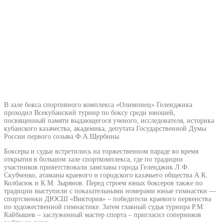
В зале бокса спортивного комплекса «Олимпиец» Геленджика
проходил Всекубанский турнир по боксу среди юношей,
посвященный памяти выдающегося ученого, исследователя, историка
кубанского казачества, академика, депутата Государственной Думы
России первого созыва Ф.А.Щербины.
Боксеры и судьи встретились на торжественном параде во время
открытия в большом зале спорткомплекса, где по традиции
участников приветствовали замглавы города Геленджик Л.Ф.
Скубченко, атаманы краевого и городского казачьего общества А.К.
Колбасюк и К.М. Зырянов. Перед строем юных боксеров также по
традиции выступили с показательными номерами юные гимнастки ―
спортсменки ДЮСШ «Виктория» – победители краевого первенства
по художественной гимнастике. Затем главный судья турнира Р.М.
Кайбышев – заслуженный мастер спорта – пригласил соперников