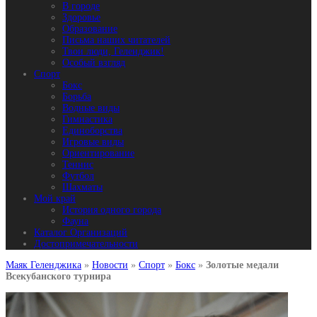
В городе
Здоровье
Образование
Письма наших читателей
Твои люди, Геленджик!
Особый взгляд
Спорт
Бокс
Борьба
Водные виды
Гимнастика
Единоборства
Игровые виды
Ориентирование
Теннис
Футбол
Шахматы
Мой край
История одного города
Фауна
Каталог Организаций
Достопримечательности
Маяк Геленджика
»
Новости
»
Спорт
»
Бокс
»
Золотые медали
Всекубанского турнира