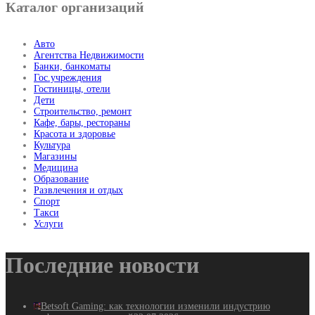
Каталог организаций
Авто
Агентства Недвижимости
Банки, банкоматы
Гос.учреждения
Гостиницы, отели
Дети
Строительство, ремонт
Кафе, бары, рестораны
Красота и здоровье
Культура
Магазины
Медицина
Образование
Развлечения и отдых
Спорт
Такси
Услуги
Последние новости
Betsoft Gaming: как технологии изменили индустрию