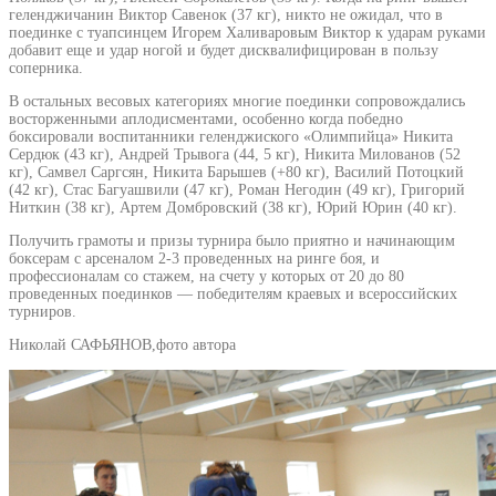
геленджичанин Виктор Савенок (37 кг), никто не ожидал, что в
поединке с туапсинцем Игорем Халиваровым Виктор к ударам руками
добавит еще и удар ногой и будет дисквалифицирован в пользу
соперника.
В остальных весовых категориях многие поединки сопровождались
восторженными аплодисментами, особенно когда победно
боксировали воспитанники геленджиского «Олимпийца» Никита
Сердюк (43 кг), Андрей Трывога (44, 5 кг), Никита Милованов (52
кг), Самвел Саргсян, Никита Барышев (+80 кг), Василий Потоцкий
(42 кг), Стас Багуашвили (47 кг), Роман Негодин (49 кг), Григорий
Ниткин (38 кг), Артем Домбровский (38 кг), Юрий Юрин (40 кг).
Получить грамоты и призы турнира было приятно и начинающим
боксерам с арсеналом 2-3 проведенных на ринге боя, и
профессионалам со стажем, на счету у которых от 20 до 80
проведенных поединков ― победителям краевых и всероссийских
турниров.
Николай САФЬЯНОВ,фото автора