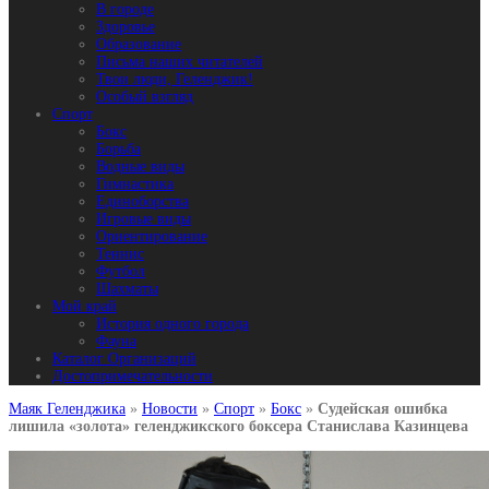
В городе
Здоровье
Образование
Письма наших читателей
Твои люди, Геленджик!
Особый взгляд
Спорт
Бокс
Борьба
Водные виды
Гимнастика
Единоборства
Игровые виды
Ориентирование
Теннис
Футбол
Шахматы
Мой край
История одного города
Фауна
Каталог Организаций
Достопримечательности
Маяк Геленджика
»
Новости
»
Спорт
»
Бокс
»
Судейская ошибка
лишила «золота» геленджикского боксера Станислава Казинцева