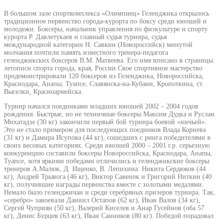
В большом зале спорткомплекса «Олимпиец» Геленджика открылось
традиционное первенство города-курорта по боксу среди юношей и
молодежи. Боксеры, начальник управления по физкультуре и спорту
курорта Р. Давлетукаев и главный судья турнира, судья
международной категории Н. Савкин (Новороссийск) минутой
молчания почтили память известного тренера-педагога
геленджикских боксеров В.М. Матвеева. Его имя вписано в страницы
летописи спорта города, края, России.Свое спортивное мастерство
продемонстрировали 120 боксеров из Геленджика, Новороссийска,
Краснодара, Анапы, Туапсе, Славянска-на-Кубани, Кропоткина, ст.
Выселки, Красноармейска.
Турнир начался поединками младших юношей 2002 – 2004 годов
рождения. Быстрые, но не техничные боксеры Максим Дудка и Руслан
Михатадзе (30 кг) закончили первый бой турнира боевой «ничьей».
Это не стало примером для последующих поединков Влада Корнева
(31 кг) и Дамира Исупова (44 кг), сошедших с ринга победителями в
своих весовых категориях. Среди юношей 2000 – 2001 г.р. серьезную
конкуренцию составили боксеры Новороссийска, Краснодара, Анапы,
Туапсе, хотя яркими победами отличились и геленджикские боксеры
тренеров А.Малюк, Д. Ищенко, В. Лепихина: Никита Сердюков (44
кг), Андрей Трывога (46 кг), Виктор Савенок и Григорий Ниткин (40
кг), получившие награды первенства вместе с золотыми медалями.
Немало было геленджичан и среди серебряных призеров турнира. Так,
«серебро» завоевали Даниил Остапов (62 кг), Иван Валов (34 кг),
Сергей Чуприян (50 кг), Валерий Киселев и Анар Гусейнов (оба 57
кг), Денис Бурцев (63 кг), Иван Санников (80 кг). Победой порадовал