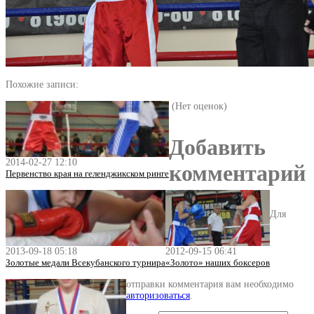
Похожие записи:
(Нет оценок)
Добавить
2014-02-27 12:10
комментарий
Первенство края на геленджикском ринге
Для
2013-09-18 05:18
2012-09-15 06:41
Золотые медали Всекубанского турнира
«Золото» наших боксеров
отправки комментария вам необходимо
авторизоваться
.