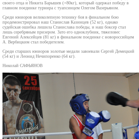
своего отца и Никита Барышев (+80кг), который одержал победу в
главном поединке турнира с туапсинцем Олегом Вазерьяном.
Среди юниоров великолепную технику боя в финальном бою
продемонстрировал наш Станислав Казинцев (52 кг), однако
судейская ошибка лишила Станислава победы, и наш боксер стал
лишь серебряным призером. Зато его одноклубник, тяжеловес
Евгений Алексейцев (81 кг) в финальном поединке с новороссийцем
А. Вербицким стал победителем.
Среди старших юниоров золотые медали завоевали Сергей Демецкий
(54 кг) и Леонид Нечипоренко (64 кг).
Николай САФЬЯНОВ