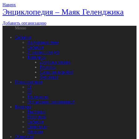
Наверх
Энциклопедия – Маяк Геленджика
Добавить организацию
Меню
События
Актуальная тема
События
У наших соседей
Конкурсы
Девушка месяца
Рецепты
Слово не воробей
Фотофакт
Происшествия
01
02
На дорогах
Осторожно: мошенники!
Культура
Выставки
Интервью
События
Спектакли
Фильмы
Общество