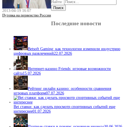
Найти:
2013-04-19 16:07
Путевка на первенство России
Последние новости
Betsoft Gaming: как технологии изменили индустрию
цифровых развлечений
22.07.2026
Интернет-казино Friends: игровые возможности
сайта
15.07.2026
Рейтинг онлайн казино: особенности сравнения
игровых платформ
07.07.2026
Bet ставки: как сделать просмотр спортивных событий еще
интереснее
01.07.2026
Платные ставки в покере: основные нюансы
30.06.2026