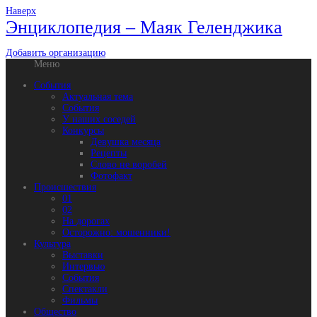
Наверх
Энциклопедия – Маяк Геленджика
Добавить организацию
Меню
События
Актуальная тема
События
У наших соседей
Конкурсы
Девушка месяца
Рецепты
Слово не воробей
Фотофакт
Происшествия
01
02
На дорогах
Осторожно: мошенники!
Культура
Выставки
Интервью
События
Спектакли
Фильмы
Общество