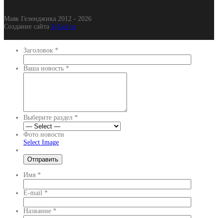
Маяк Геленджика 2012 - 2026
Создание сайта
It-Gel.ru
Заголовок
*
Ваша новость
*
Выберите раздел
*
Фото новости
Select Image
Имя
*
E-mail
*
Название
*