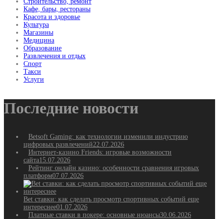
Строительство, ремонт
Кафе, бары, рестораны
Красота и здоровье
Культура
Магазины
Медицина
Образование
Развлечения и отдых
Спорт
Такси
Услуги
Последние новости
Betsoft Gaming: как технологии изменили индустрию
цифровых развлечений
22.07.2026
Интернет-казино Friends: игровые возможности
сайта
15.07.2026
Рейтинг онлайн казино: особенности сравнения игровых
платформ
07.07.2026
Bet ставки: как сделать просмотр спортивных событий еще
интереснее
01.07.2026
Платные ставки в покере: основные нюансы
30.06.2026