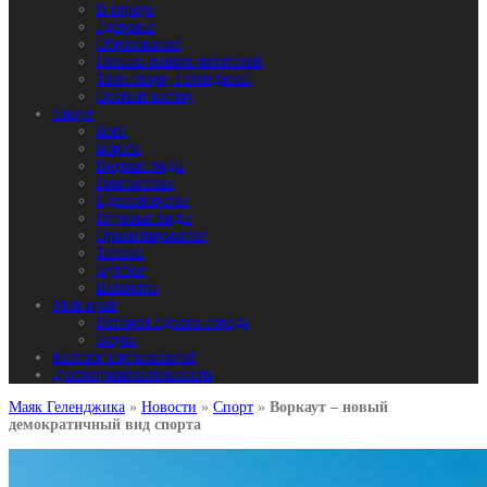
В городе
Здоровье
Образование
Письма наших читателей
Твои люди, Геленджик!
Особый взгляд
Спорт
Бокс
Борьба
Водные виды
Гимнастика
Единоборства
Игровые виды
Ориентирование
Теннис
Футбол
Шахматы
Мой край
История одного города
Фауна
Каталог Организаций
Достопримечательности
Маяк Геленджика
»
Новости
»
Спорт
»
Воркаут – новый
демократичный вид спорта