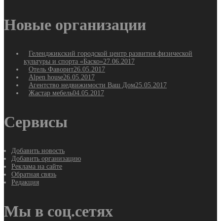
Новые организации
Геленджикский городской центр развития физической
культуры и спорта «Баско»
27.06.2017
Отель Фаворит
26.05.2017
Alpen house
26.05.2017
Агентство недвижимости Ваш Дом
25.05.2017
Жастар мебель
04.05.2017
Сервисы
Добавить новость
Добавить организацию
Реклама на сайте
Обратная связь
Редакция
Мы в соц.сетях