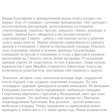
Новым популярным и демократичным видом спорта сегодня стал
воркаут. Еще его называют уличными тренировками. Они проходят с
использованием конструкций, расположенных на открытых
спортплощадках: турниках, брусьях, шведских стенках, рукоходах и
прочих. Занятия могут обходиться и без вспомогательного
спортинвентаря. Главное – работа с собственным весом и развитие
силы и выносливости. Первые открытые соревнования по воркауту
прошли в Геленджике 2 апреля на Центральной площади. Показать
свои спортивные умения в силовом троеборье (подтягивание,
отжимание на брусьях и отжимание от пола) и фристайле (вольное
выступление на 1 минуту) могли любые желающие. В состязаниях
приняли участие 20 спортсменов, из них 4 девушки. Лидер группы
воркаутистов Сурен Мерабов отзывается о новом виде спорта как
возможности развития тела, чувствовать себя уверенно и здорово.
Увлечение, которым стали заниматься молодые люди, поддержали
власти городов, став создавать спортивные площадки. На этих
«площадках здоровья» тренируются целыми командами. Но молодежи
Геленджика хотелось иметь передвижную, мобильную площадку.
Спортсмены обратились с просьбой в Молодежный совет при главе
администрации. Эту проблему обсудили активисты с Виктором
Александровичем Хрестиным. Как результат – весной появилась
мобильная площадка. Теперь тренировки и соревнования можно
проводить в любом месте и в любое время года. Новые возможности