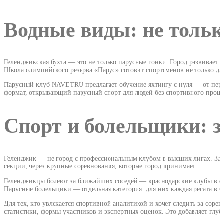
Водные виды: не тольк
Геленджикская бухта — это не только парусные гонки. Город развивает
Школа олимпийского резерва «Парус» готовит спортсменов не только дл
Парусный клуб NAVETRU предлагает обучение яхтингу с нуля — от пер
формат, открывающий парусный спорт для людей без спортивного про
Спорт и болельщики: з
Геленджик — не город с профессиональным клубом в высших лигах. Здес
секции, через крупные соревнования, которые город принимает.
Геленджикцы болеют за ближайших соседей — краснодарские клубы в фу
Парусные болельщики — отдельная категория: для них каждая регата в
Для тех, кто увлекается спортивной аналитикой и хочет следить за сор
статистики, формы участников и экспертных оценок. Это добавляет гл