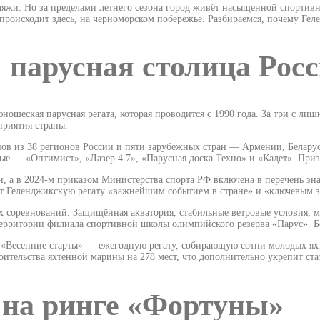
яжи. Но за пределами летнего сезона город живёт насыщенной спортивн
происходит здесь, на черноморском побережье. Разбираемся, почему Гел
 парусная столица Рос
ошеская парусная регата, которая проводится с 1990 года. За три с ли
приятия страны.
енов из 38 регионов России и пяти зарубежных стран — Армении, Белару
ные — «Оптимист», «Лазер 4.7», «Парусная доска Техно» и «Кадет». Пр
ии, а в 2024-м приказом Министерства спорта РФ включена в перечень 
ет Геленджикскую регату «важнейшим событием в стране» и «ключевым
соревнований. Защищённая акватория, стабильные ветровые условия, м
 территории филиала спортивной школы олимпийского резерва «Парус». 
Весенние старты» — ежегодную регату, собирающую сотни молодых яхтсм
оительства яхтенной марины на 278 мест, что дополнительно укрепит ста
 на ринге «Фортуны»