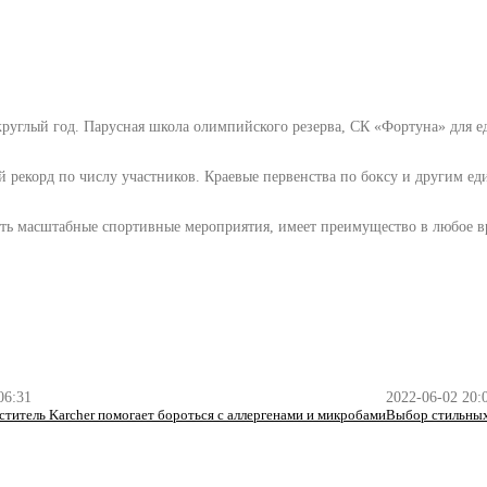
круглый год. Парусная школа олимпийского резерва, СК «Фортуна» для е
ой рекорд по числу участников. Краевые первенства по боксу и другим 
ть масштабные спортивные мероприятия, имеет преимущество в любое вр
06:31
2022-06-02 20:
ститель Karcher помогает бороться с аллергенами и микробами
Выбор стильных 