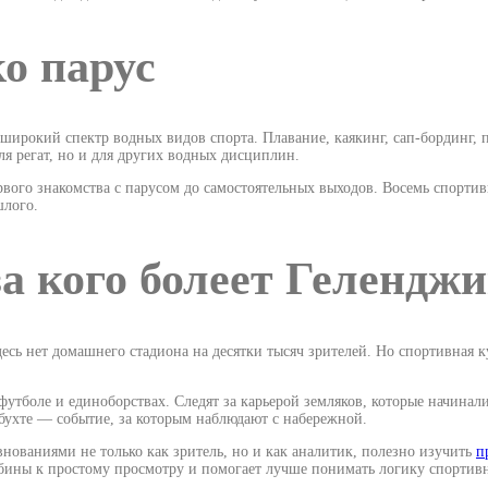
о парус
 широкий спектр водных видов спорта. Плавание, каякинг, сап-бординг, 
я регат, но и для других водных дисциплин.
вого знакомства с парусом до самостоятельных выходов. Восемь спорти
шлого.
а кого болеет Гелендж
ь нет домашнего стадиона на десятки тысяч зрителей. Но спортивная кул
тболе и единоборствах. Следят за карьерой земляков, которые начинал
 бухте — событие, за которым наблюдают с набережной.
евнованиями не только как зритель, но и как аналитик, полезно изучить
п
убины к простому просмотру и помогает лучше понимать логику спортив