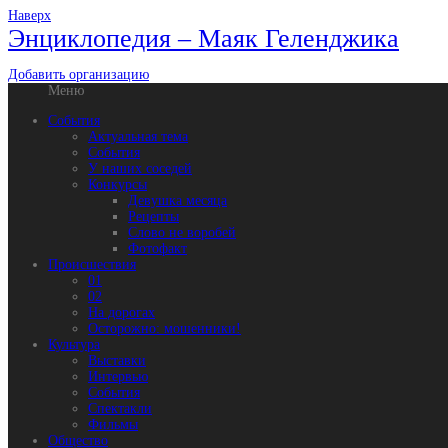
Наверх
Энциклопедия – Маяк Геленджика
Добавить организацию
Меню
События
Актуальная тема
События
У наших соседей
Конкурсы
Девушка месяца
Рецепты
Слово не воробей
Фотофакт
Происшествия
01
02
На дорогах
Осторожно: мошенники!
Культура
Выставки
Интервью
События
Спектакли
Фильмы
Общество