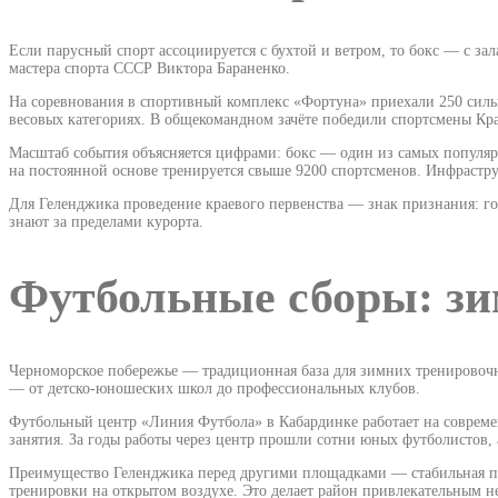
Если парусный спорт ассоциируется с бухтой и ветром, то бокс — с за
мастера спорта СССР Виктора Бараненко.
На соревнования в спортивный комплекс «Фортуна» приехали 250 сил
весовых категориях. В общекомандном зачёте победили спортсмены Кра
Масштаб события объясняется цифрами: бокс — один из самых популярн
на постоянной основе тренируется свыше 9200 спортсменов. Инфрастр
Для Геленджика проведение краевого первенства — знак признания: го
знают за пределами курорта.
Футбольные сборы: зи
Черноморское побережье — традиционная база для зимних тренировочн
— от детско-юношеских школ до профессиональных клубов.
Футбольный центр «Линия Футбола» в Кабардинке работает на совреме
занятия. За годы работы через центр прошли сотни юных футболистов,
Преимущество Геленджика перед другими площадками — стабильная пог
тренировки на открытом воздухе. Это делает район привлекательным не 