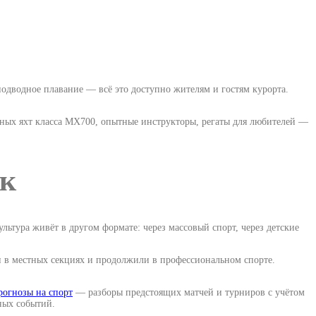
подводное плавание — всё это доступно жителям и гостям курорта.
вных яхт класса MX700, опытные инструкторы, регаты для любителей —
ик
ьтура живёт в другом формате: через массовый спорт, через детские
и в местных секциях и продолжили в профессиональном спорте.
рогнозы на спорт
— разборы предстоящих матчей и турниров с учётом
ных событий.