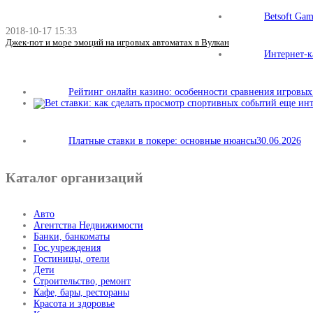
Betsoft Ga
2018-10-17 15:33
Джек-пот и море эмоций на игровых автоматах в Вулкан
Интернет-к
Рейтинг онлайн казино: особенности сравнения игровы
Платные ставки в покере: основные нюансы
30.06.2026
Каталог организаций
Авто
Агентства Недвижимости
Банки, банкоматы
Гос.учреждения
Гостиницы, отели
Дети
Строительство, ремонт
Кафе, бары, рестораны
Красота и здоровье