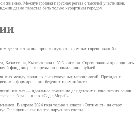
ой жизнью. Международная парусная регата с тысячей участников,
енджик давно перестал быть только курортным городом.
сии
шним десятилетия она прошла путь от скромных соревнований с
си, Казахстана, Кыргызстана и Узбекистана. Соревнования проводились
изовой фонд впервые превысил полмиллиона рублей.
значимых международных физкультурных мероприятий. Президент
 звеном в формировании будущих олимпийцев».
ягкий климат — идеальное сочетание для детских и юношеских гонок.
Береговая база — пляж «Сады Морей».
енов. В апреле 2024 года только в классе «Оптимист» на старт
тус Геленджика как центра парусного спорта.