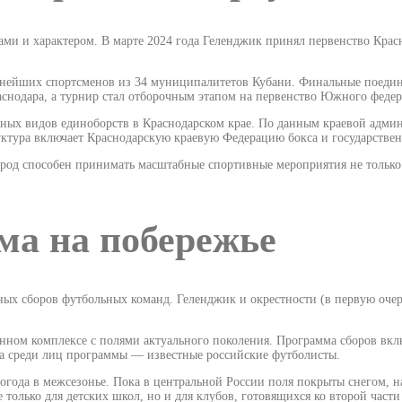
лами и характером. В марте 2024 года Геленджик принял первенство Кра
ьнейших спортсменов из 34 муниципалитетов Кубани. Финальные поедин
снодара, а турнир стал отборочным этапом на первенство Южного федер
ых видов единоборств в Краснодарском крае. По данным краевой админис
уктура включает Краснодарскую краевую Федерацию бокса и государстве
род способен принимать масштабные спортивные мероприятия не только 
ма на побережье
ых сборов футбольных команд. Геленджик и окрестности (в первую очер
нном комплексе с полями актуального поколения. Программа сборов вклю
 а среди лиц программы — известные российские футболисты.
ода в межсезонье. Пока в центральной России поля покрыты снегом, н
только для детских школ, но и для клубов, готовящихся ко второй части 