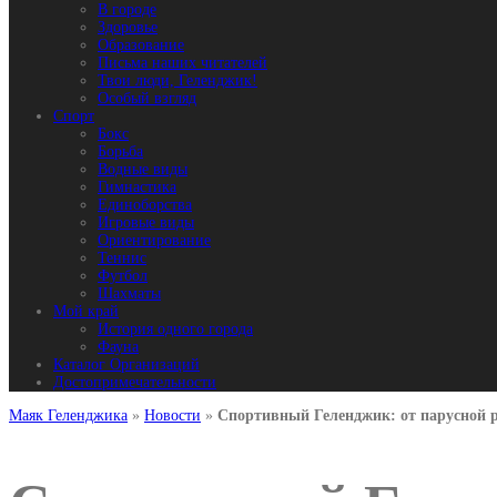
В городе
Здоровье
Образование
Письма наших читателей
Твои люди, Геленджик!
Особый взгляд
Спорт
Бокс
Борьба
Водные виды
Гимнастика
Единоборства
Игровые виды
Ориентирование
Теннис
Футбол
Шахматы
Мой край
История одного города
Фауна
Каталог Организаций
Достопримечательности
Маяк Геленджика
»
Новости
»
Спортивный Геленджик: от парусной р