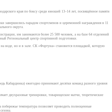
снодарского края по боксу среди юношей 13–14 лет, посвящённое памяти
ки завершились парадом спортсменов и церемонией награждения в 11
ального округа.
трации, им занимаются более 25 500 человек, а на базе 64 отделений
нный Региональный центр спортивной подготовки.
на воде, но и в зале. СК «Фортуна» становится площадкой, которую
едь Кабардинка) ежегодно принимают десятки команд разного уровня
чает двухразовые тренировки, товарищеские матчи, теоретические
а побережье температура позволяет проводить полноценные
сезона.