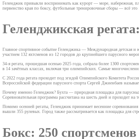
Геленджик привыкли воспринимать как курорт — море, набережная, пл
первенство края по боксу, футбольные тренировочные сборы — всё это 
Геленджикская регата:
Главное спортивное событие Геленджика — Международная детская и юн
участием 132 яхтсменов из 12 городов до крупнейшего парусного меро
34-я регата, прошедшая осенью 2025 года, собрала более 1300 спортсм
в 14 зачётных классах, включая три олимпийских. Самые многочислен
С 2022 года регата проходит под эгидой Олимпийского Комитета Росс
Всероссийской федерации парусного спорта Сергей Джиенбаев называ
Почему именно Геленджик? Бухта — природная площадка для парусных 
Соревновательная программа рассчитана на шесть дней и проходит на
Помимо осенней регаты, Геленджик принимает весенние соревнования «
вышли 355 рулевых. Город также рассматривается как площадка для стр
Бокс: 250 спортсменов