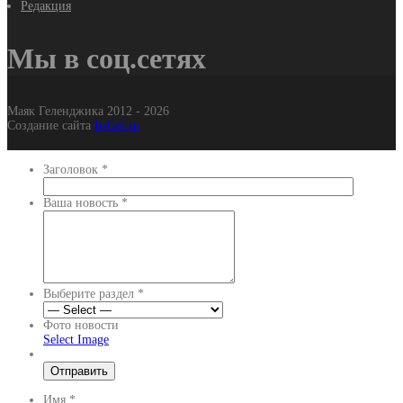
Редакция
Мы в соц.сетях
Маяк Геленджика 2012 - 2026
Создание сайта
It-Gel.ru
Заголовок
*
Ваша новость
*
Выберите раздел
*
Фото новости
Select Image
Имя
*