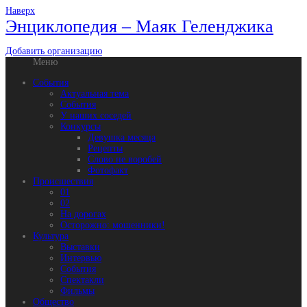
Наверх
Энциклопедия – Маяк Геленджика
Добавить организацию
Меню
События
Актуальная тема
События
У наших соседей
Конкурсы
Девушка месяца
Рецепты
Слово не воробей
Фотофакт
Происшествия
01
02
На дорогах
Осторожно: мошенники!
Культура
Выставки
Интервью
События
Спектакли
Фильмы
Общество