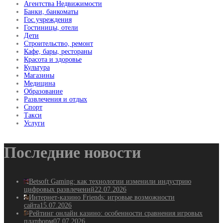
Агентства Недвижимости
Банки, банкоматы
Гос.учреждения
Гостиницы, отели
Дети
Строительство, ремонт
Кафе, бары, рестораны
Красота и здоровье
Культура
Магазины
Медицина
Образование
Развлечения и отдых
Спорт
Такси
Услуги
Последние новости
Betsoft Gaming: как технологии изменили индустрию
цифровых развлечений
22.07.2026
Интернет-казино Friends: игровые возможности
сайта
15.07.2026
Рейтинг онлайн казино: особенности сравнения игровых
платформ
07.07.2026