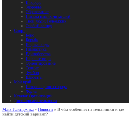
В городе
Здоровье
Образование
Письма наших читателей
Твои люди, Геленджик!
Особый взгляд
Спорт
Бокс
Борьба
Водные виды
Гимнастика
Единоборства
Игровые виды
Ориентирование
Теннис
Футбол
Шахматы
Мой край
История одного города
Фауна
Каталог Организаций
Достопримечательности
Маяк Геленджика
»
Новости
»
В чём особенности тельняшки и где
найти детский вариант?