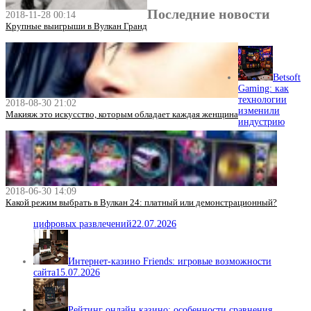
Последние новости
2018-11-28 00:14
Крупные выигрыши в Вулкан Гранд
Betsoft
Gaming: как
технологии
2018-08-30 21:02
изменили
Макияж это искусство, которым обладает каждая женщина
индустрию
2018-06-30 14:09
Какой режим выбрать в Вулкан 24: платный или демонстрационный?
цифровых развлечений
22.07.2026
Интернет-казино Friends: игровые возможности
сайта
15.07.2026
Рейтинг онлайн казино: особенности сравнения