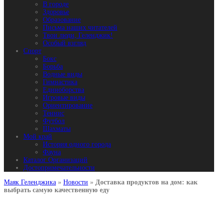
В городе
Здоровье
Образование
Письма наших читателей
Твои люди, Геленджик!
Особый взгляд
Спорт
Бокс
Борьба
Водные виды
Гимнастика
Единоборства
Игровые виды
Ориентирование
Теннис
Футбол
Шахматы
Мой край
История одного города
Фауна
Каталог Организаций
Достопримечательности
Маяк Геленджика
»
Новости
»
Доставка продуктов на дом: как
выбрать самую качественную еду