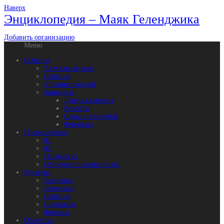
Наверх
Энциклопедия – Маяк Геленджика
Добавить организацию
Меню
События
Актуальная тема
События
У наших соседей
Конкурсы
Девушка месяца
Рецепты
Слово не воробей
Фотофакт
Происшествия
01
02
На дорогах
Осторожно: мошенники!
Культура
Выставки
Интервью
События
Спектакли
Фильмы
Общество