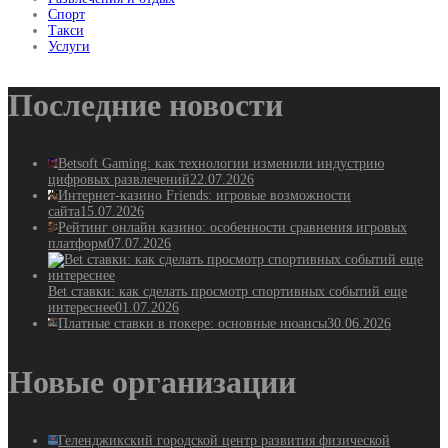
Спорт
Такси
Услуги
Последние новости
Betsoft Gaming: как технологии изменили индустрию
цифровых развлечений
22.07.2026
Интернет-казино Friends: игровые возможности
сайта
15.07.2026
Рейтинг онлайн казино: особенности сравнения игровых
платформ
07.07.2026
Bet ставки: как сделать просмотр спортивных событий еще
интереснее
01.07.2026
Платные ставки в покере: основные нюансы
30.06.2026
Новые организации
Геленджикский городской центр развития физической