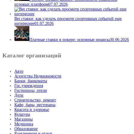
игровых платформ
07.07.2026
Bet ставки: как сделать просмотр спортивных событий еще
интереснее
01.07.2026
Платные ставки в покере: основные нюансы
30.06.2026
Каталог организаций
Авто
Агентства Недвижимости
Банки, банкоматы
Гос.учреждения
Гостиницы, отели
Дети
Строительство, ремонт
Кафе, бары, рестораны
Красота и здоровье
Культура
Магазины
Медицина
Образование
Развлечения и отдых