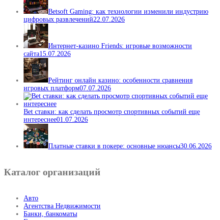
Betsoft Gaming: как технологии изменили индустрию
цифровых развлечений
22.07.2026
Интернет-казино Friends: игровые возможности
сайта
15.07.2026
Рейтинг онлайн казино: особенности сравнения
игровых платформ
07.07.2026
Bet ставки: как сделать просмотр спортивных событий еще
интереснее
01.07.2026
Платные ставки в покере: основные нюансы
30.06.2026
Каталог организаций
Авто
Агентства Недвижимости
Банки, банкоматы