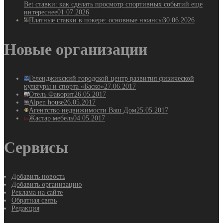
Bet ставки: как сделать просмотр спортивных событий еще
интереснее
01.07.2026
Платные ставки в покере: основные нюансы
30.06.2026
Новые организации
Геленджикский городской центр развития физической
культуры и спорта «Баско»
27.06.2017
Отель Фаворит
26.05.2017
Alpen house
26.05.2017
Агентство недвижимости Ваш Дом
25.05.2017
Жастар мебель
04.05.2017
Сервисы
Добавить новость
Добавить организацию
Реклама на сайте
Обратная связь
Редакция