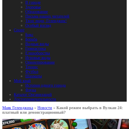
В городе
Здоровье
Образование
Письма наших читателей
Твои люди, Геленджик!
Особый взгляд
Спорт
Бокс
Борьба
Водные виды
Гимнастика
Единоборства
Игровые виды
Ориентирование
Теннис
Футбол
Шахматы
Мой край
История одного города
Фауна
Каталог Организаций
Достопримечательности
Маяк Геленджика
»
Новости
»
Какой режим выбрать в Вулкан 24:
платный или демонстрационный?