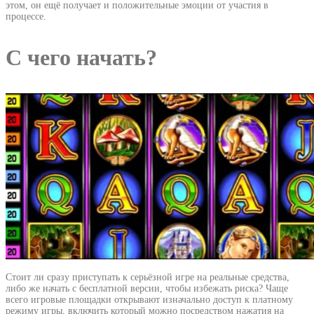
этом, он ещё получает и положительные эмоции от участия в
процессе.
С чего начать?
Стоит ли сразу приступать к серьёзной игре на реальные средства,
либо же начать с бесплатной версии, чтобы избежать риска? Чаще
всего игровые площадки открывают изначально доступ к платному
режиму игры, включить который можно посредством нажатия на