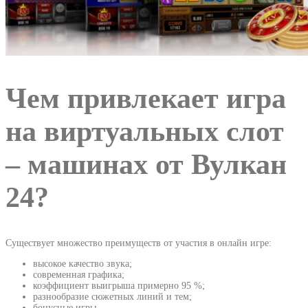
Чем привлекает игра
на виртуальных слот
– машинах от Вулкан
24?
Существует множество преимуществ от участия в онлайн игре:
высокое качество звука;
современная графика;
коэффициент выигрыша примерно 95 %;
разнообразие сюжетных линий и тем;
бонусные игры,