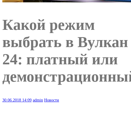
Какой режим
выбрать в Вулкан
24: платный или
демонстрационны
30.06.2018
14:09
admin
Новости