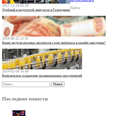
авторизоваться
.
2017-12-24 00:26
Найти:
Удобный и недорогой эвакуатор в Геленджике
2018-08-22 21:42
Какие модели игровых автоматов стоит выбирать в онлайн заведении?
2019-02-04 16:46
Комплексное оснащение промышленных предприятий
Последние новости