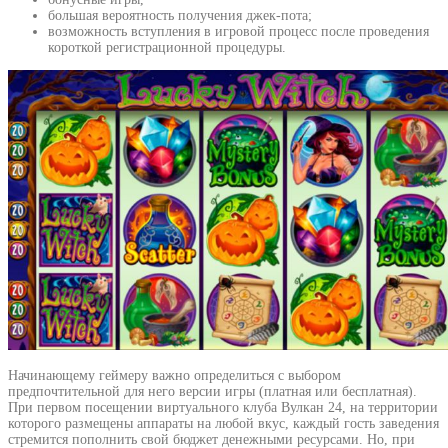
большая вероятность получения джек-пота;
возможность вступления в игровой процесс после проведения
короткой регистрационной процедуры.
Начинающему геймеру важно определиться с выбором
предпочтительной для него версии игры (платная или бесплатная).
При первом посещении виртуального клуба Вулкан 24, на территории
которого размещены аппараты на любой вкус, каждый гость заведения
стремится пополнить свой бюджет денежными ресурсами. Но, при