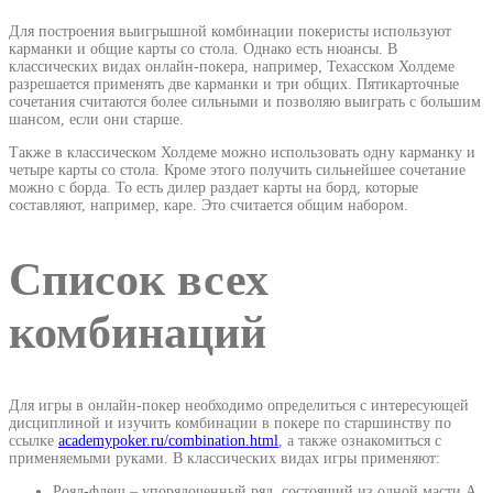
Для построения выигрышной комбинации покеристы используют
карманки и общие карты со стола. Однако есть нюансы. В
классических видах онлайн-покера, например, Техасском Холдеме
разрешается применять две карманки и три общих. Пятикарточные
сочетания считаются более сильными и позволяю выиграть с большим
шансом, если они старше.
Также в классическом Холдеме можно использовать одну карманку и
четыре карты со стола. Кроме этого получить сильнейшее сочетание
можно с борда. То есть дилер раздает карты на борд, которые
составляют, например, каре. Это считается общим набором.
Список всех
комбинаций
Для игры в онлайн-покер необходимо определиться с интересующей
дисциплиной и изучить комбинации в покере по старшинству по
ссылке
academypoker.ru/combination.html
, а также ознакомиться с
применяемыми руками. В классических видах игры применяют:
Роял-флеш – упорядоченный ряд, состоящий из одной масти A,