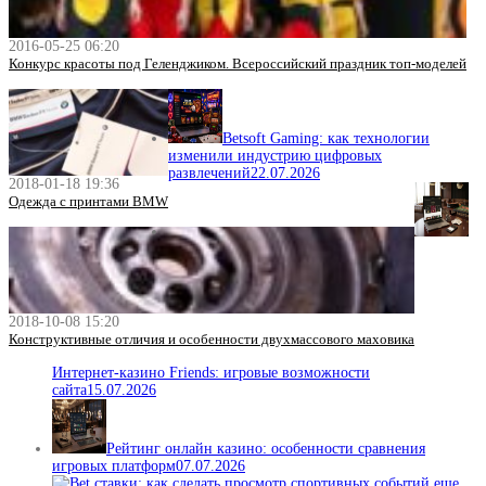
2016-05-25 06:20
Конкурс красоты под Геленджиком. Всероссийский праздник топ-моделей
Betsoft Gaming: как технологии
изменили индустрию цифровых
развлечений
22.07.2026
2018-01-18 19:36
Одежда с принтами BMW
2018-10-08 15:20
Конструктивные отличия и особенности двухмассового маховика
Интернет-казино Friends: игровые возможности
сайта
15.07.2026
Рейтинг онлайн казино: особенности сравнения
игровых платформ
07.07.2026