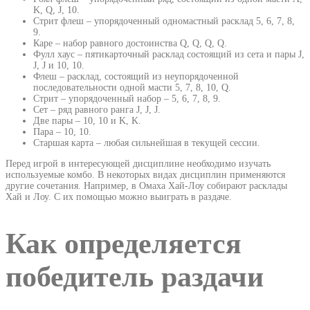
K, Q, J, 10.
Стрит флеш – упорядоченный одномастный расклад 5, 6, 7, 8,
9.
Каре – набор равного достоинства Q, Q, Q, Q.
Фулл хаус – пятикарточный расклад состоящий из сета и пары J,
J, J и 10, 10.
Флеш – расклад, состоящий из неупорядоченной
последовательности одной масти 5, 7, 8, 10, Q.
Стрит – упорядоченный набор – 5, 6, 7, 8, 9.
Сет – ряд равного ранга J, J, J.
Две пары – 10, 10 и K, K.
Пара – 10, 10.
Старшая карта – любая сильнейшая в текущей сессии.
Перед игрой в интересующей дисциплине необходимо изучать
используемые комбо. В некоторых видах дисциплин применяются
другие сочетания. Например, в Омаха Хай-Лоу собирают расклады
Хай и Лоу. С их помощью можно выиграть в раздаче.
Как определяется
победитель раздачи