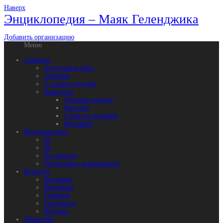
Наверх
Энциклопедия – Маяк Геленджика
Добавить организацию
Меню
События
Актуальная тема
События
У наших соседей
Конкурсы
Девушка месяца
Рецепты
Слово не воробей
Фотофакт
Происшествия
01
02
На дорогах
Осторожно: мошенники!
Культура
Выставки
Интервью
События
Спектакли
Фильмы
Общество