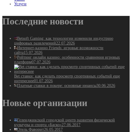
Услуги
Последние новости
Betsoft Gaming: как технологии изменили индустрию
цифровых развлечений
22.07.2026
Интернет-казино Friends: игровые возможности
сайта
15.07.2026
Рейтинг онлайн казино: особенности сравнения игровых
платформ
07.07.2026
Bet ставки: как сделать просмотр спортивных событий еще
интереснее
01.07.2026
Платные ставки в покере: основные нюансы
30.06.2026
Новые организации
Геленджикский городской центр развития физической
культуры и спорта «Баско»
27.06.2017
Отель Фаворит
26.05.2017