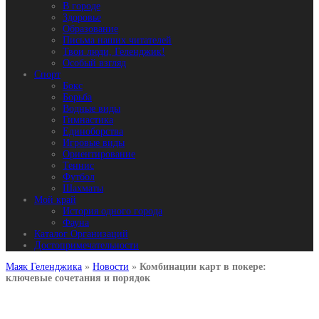
В городе
Здоровье
Образование
Письма наших читателей
Твои люди, Геленджик!
Особый взгляд
Спорт
Бокс
Борьба
Водные виды
Гимнастика
Единоборства
Игровые виды
Ориентирование
Теннис
Футбол
Шахматы
Мой край
История одного города
Фауна
Каталог Организаций
Достопримечательности
Маяк Геленджика
»
Новости
»
Комбинации карт в покере:
ключевые сочетания и порядок