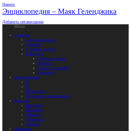
Наверх
Энциклопедия – Маяк Геленджика
Добавить организацию
Меню
События
Актуальная тема
События
У наших соседей
Конкурсы
Девушка месяца
Рецепты
Слово не воробей
Фотофакт
Происшествия
01
02
На дорогах
Осторожно: мошенники!
Культура
Выставки
Интервью
События
Спектакли
Фильмы
Общество