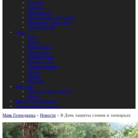
В городе
Здоровье
Образование
Письма наших читателей
Твои люди, Геленджик!
Особый взгляд
Спорт
Бокс
Борьба
Водные виды
Гимнастика
Единоборства
Игровые виды
Ориентирование
Теннис
Футбол
Шахматы
Мой край
История одного города
Фауна
Каталог Организаций
Достопримечательности
Маяк Геленджика
»
Новости
»
В День защиты слонов в зоопарках