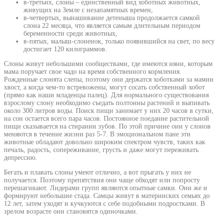
в-третьих, слоны – единственный вид хоботных животных,
живущих на Земле с незапамятных времен,
в-четвертых, вынашивание детеныша продолжается самкой
слона 22 месяца, что является самым длительным периодом
беременности среди животных,
в-пятых, малыш-слоненок, только появившийся на свет, по весу
достигает 120 килограммов.
Слоны живут небольшими сообществами, где имеются няни, которым
мама поручает свое чадо на время собственного кормления.
Рожденные слонята слепы, поэтому они держатся хоботками за мамин
хвост, а когда чем-то встревожены, могут сосать собственный хобот
(прямо как наши младенцы палец). Для нормального существования
взрослому слону необходимо съедать полтонны растений и выпивать
около 300 литров воды. Поиск пищи занимает у них 20 часов в сутки,
на сон остается всего пара часов. Постоянное поедание растительной
пищи сказывается на стирании зубов. По этой причине они у слонов
меняются в течение жизни раз 5-7. В эмоциональном пане эти
животные обладают довольно широким спектром чувств, таких как
печаль, радость, сопереживание, грусть и даже могут переживать
депрессию.
Бегать и плавать слоны умеют отлично, а вот прыгать у них не
получается. Поэтому препятствия они чаще обходят или попросту
перешагивают. Лидерами групп являются опытные самки. Они же и
формируют небольшие стада. Самцы живут в материнских семьях до
12 лет, затем уходят и кучкуются с себе подобными подростками. В
зрелом возрасте они становятся одиночками.