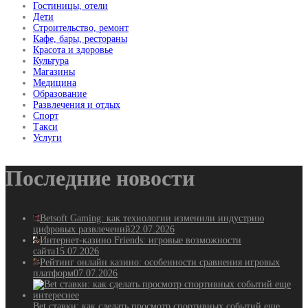
Гостиницы, отели
Дети
Строительство, ремонт
Кафе, бары, рестораны
Красота и здоровье
Культура
Магазины
Медицина
Образование
Развлечения и отдых
Спорт
Такси
Услуги
Последние новости
Betsoft Gaming: как технологии изменили индустрию
цифровых развлечений
22.07.2026
Интернет-казино Friends: игровые возможности
сайта
15.07.2026
Рейтинг онлайн казино: особенности сравнения игровых
платформ
07.07.2026
Bet ставки: как сделать просмотр спортивных событий еще