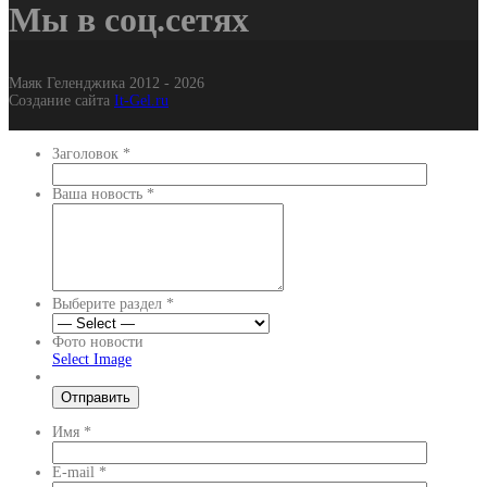
Мы в соц.сетях
Маяк Геленджика 2012 - 2026
Создание сайта
It-Gel.ru
Заголовок
*
Ваша новость
*
Выберите раздел
*
Фото новости
Select Image
Имя
*
E-mail
*