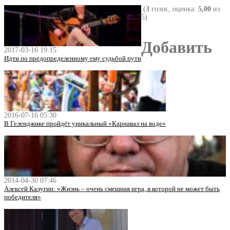
(
3
голос, оценка:
5,00
из
5)
Добавить
2017-03-16 19:15
Идти по предопределенному ему судьбой пути
2016-07-16 05:30
В Геленджике пройдёт уникальный «Карнавал на воде»
2014-04-30 07:46
Алексей Калугин: «Жизнь – очень смешная игра, в которой не может быть
победителя»