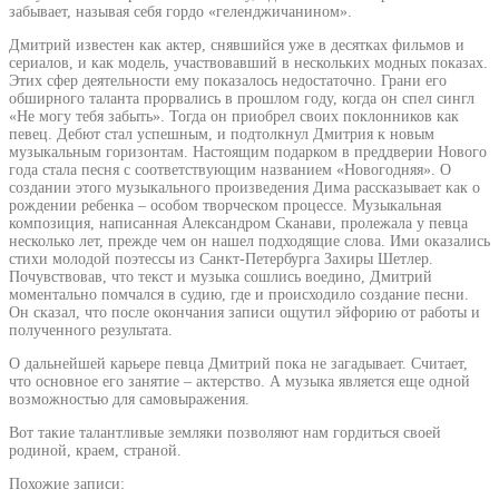
забывает, называя себя гордо «геленджичанином».
Дмитрий известен как актер, снявшийся уже в десятках фильмов и
сериалов, и как модель, участвовавший в нескольких модных показах.
Этих сфер деятельности ему показалось недостаточно. Грани его
обширного таланта прорвались в прошлом году, когда он спел сингл
«Не могу тебя забыть». Тогда он приобрел своих поклонников как
певец. Дебют стал успешным, и подтолкнул Дмитрия к новым
музыкальным горизонтам. Настоящим подарком в преддверии Нового
года стала песня с соответствующим названием «Новогодняя». О
создании этого музыкального произведения Дима рассказывает как о
рождении ребенка – особом творческом процессе. Музыкальная
композиция, написанная Александром Сканави, пролежала у певца
несколько лет, прежде чем он нашел подходящие слова. Ими оказались
стихи молодой поэтессы из Санкт-Петербурга Захиры Шетлер.
Почувствовав, что текст и музыка сошлись воедино, Дмитрий
моментально помчался в судию, где и происходило создание песни.
Он сказал, что после окончания записи ощутил эйфорию от работы и
полученного результата.
О дальнейшей карьере певца Дмитрий пока не загадывает. Считает,
что основное его занятие – актерство. А музыка является еще одной
возможностью для самовыражения.
Вот такие талантливые земляки позволяют нам гордиться своей
родиной, краем, страной.
Похожие записи: