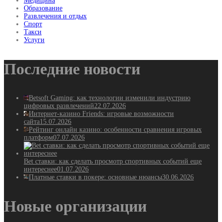
Медицина
Образование
Развлечения и отдых
Спорт
Такси
Услуги
Последние новости
Betsoft Gaming: как технологии изменили индустрию
цифровых развлечений
22.07.2026
Интернет-казино Friends: игровые возможности
сайта
15.07.2026
Рейтинг онлайн казино: особенности сравнения игровых
платформ
07.07.2026
Bet ставки: как сделать просмотр спортивных событий еще
интереснее
01.07.2026
Платные ставки в покере: основные нюансы
30.06.2026
Новые организации