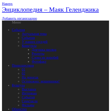
Наверх
Энциклопедия – Маяк Геленджика
Добавить организацию
Меню
События
Актуальная тема
События
У наших соседей
Конкурсы
Девушка месяца
Рецепты
Слово не воробей
Фотофакт
Происшествия
01
02
На дорогах
Осторожно: мошенники!
Культура
Выставки
Интервью
События
Спектакли
Фильмы
Общество