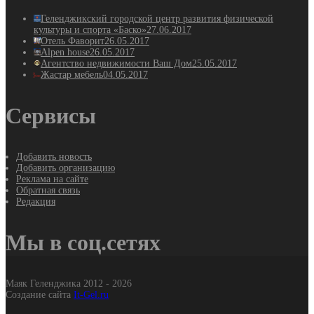
Геленджикский городской центр развития физической
культуры и спорта «Баско»
27.06.2017
Отель Фаворит
26.05.2017
Alpen house
26.05.2017
Агентство недвижимости Ваш Дом
25.05.2017
Жастар мебель
04.05.2017
Сервисы
Добавить новость
Добавить организацию
Реклама на сайте
Обратная связь
Редакция
Мы в соц.сетях
Маяк Геленджика 2012 - 2026
Создание сайта
It-Gel.ru