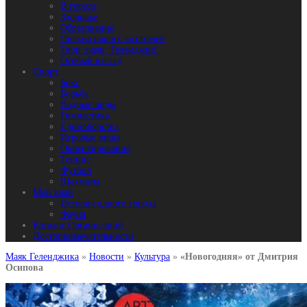
В городе
Здоровье
Образование
Письма наших читателей
Твои люди, Геленджик!
Особый взгляд
Спорт
Бокс
Борьба
Водные виды
Гимнастика
Единоборства
Игровые виды
Ориентирование
Теннис
Футбол
Шахматы
Мой край
История одного города
Фауна
Каталог Организаций
Достопримечательности
Маяк Геленджика
»
Новости
»
Культура
»
«Новогодняя» от Дмитрия
Осипова