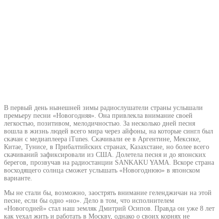
В первый день нынешней зимы радиослушатели страны услышали
премьеру песни «Новогодняя». Она привлекла внимание своей
легкостью, позитивом, мелодичностью. За несколько дней песня
вошла в жизнь людей всего мира через айфоны, на которые сингл был
скачан с медиаплеера iTunes. Скачивали ее в Аргентине, Мексике,
Китае, Тунисе, в Прибалтийских странах, Казахстане, но более всего
скачиваний зафиксировали из США. Долетела песня и до японских
берегов, прозвучав на радиостанции SANKAKU YAMA. Вскоре страна
восходящего солнца сможет услышать «Новогоднюю» в японском
варианте.
Мы не стали бы, возможно, заострять внимание геленджичан на этой
песне, если бы одно «но». Дело в том, что исполнителем
«Новогодней» стал наш земляк Дмитрий Осипов. Правда он уже 8 лет
как уехал жить и работать в Москву, однако о своих корнях не