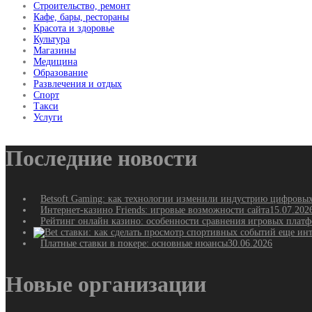
Строительство, ремонт
Кафе, бары, рестораны
Красота и здоровье
Культура
Магазины
Медицина
Образование
Развлечения и отдых
Спорт
Такси
Услуги
Последние новости
Betsoft Gaming: как технологии изменили индустрию цифровы
Интернет-казино Friends: игровые возможности сайта
15.07.202
Рейтинг онлайн казино: особенности сравнения игровых плат
Платные ставки в покере: основные нюансы
30.06.2026
Новые организации