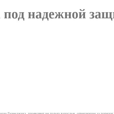
 под надежной защ
жную Геленджика, проявляют не только взрослые, отвечающие за порядок