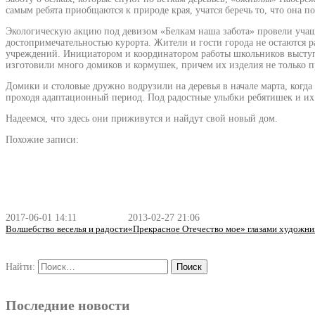
самым ребята приобщаются к природе края, учатся беречь то, что она п
Экологическую акцию под девизом «Белкам наша забота» провели уча
достопримечательностью курорта. Жители и гости города не остаются 
учреждений. Инициатором и координатором работы школьников выступил
изготовили много домиков и кормушек, причем их изделия не только п
Домики и столовые дружно водрузили на деревья в начале марта, когд
проходя адаптационный период. Под радостные улыбки ребятишек и их
Надеемся, что здесь они приживутся и найдут свой новый дом.
Похожие записи:
2017-06-01 14:11
2013-02-27 21:06
Волшебство веселья и радости
«Прекрасное Отечество мое» глазами художни
Найти:
Последние новости