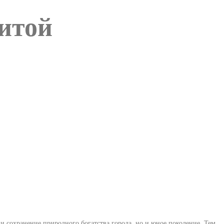
итой
 и сохранение природного богатства города, но и юное поколение. Тем