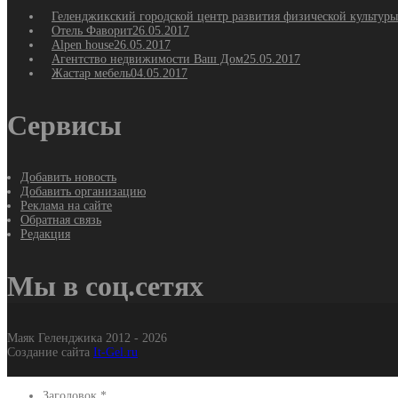
Геленджикский городской центр развития физической культуры
Отель Фаворит
26.05.2017
Alpen house
26.05.2017
Агентство недвижимости Ваш Дом
25.05.2017
Жастар мебель
04.05.2017
Сервисы
Добавить новость
Добавить организацию
Реклама на сайте
Обратная связь
Редакция
Мы в соц.сетях
Маяк Геленджика 2012 - 2026
Создание сайта
It-Gel.ru
Заголовок
*