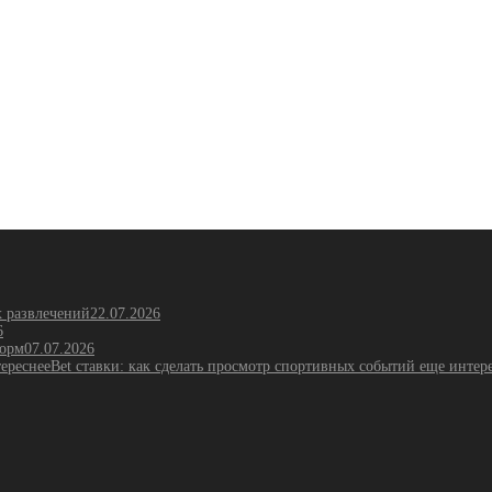
х развлечений
22.07.2026
6
форм
07.07.2026
Bet ставки: как сделать просмотр спортивных событий еще интер