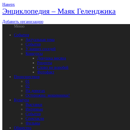
Наверх
Энциклопедия – Маяк Геленджика
Добавить организацию
Меню
События
Актуальная тема
События
У наших соседей
Конкурсы
Девушка месяца
Рецепты
Слово не воробей
Фотофакт
Происшествия
01
02
На дорогах
Осторожно: мошенники!
Культура
Выставки
Интервью
События
Спектакли
Фильмы
Общество