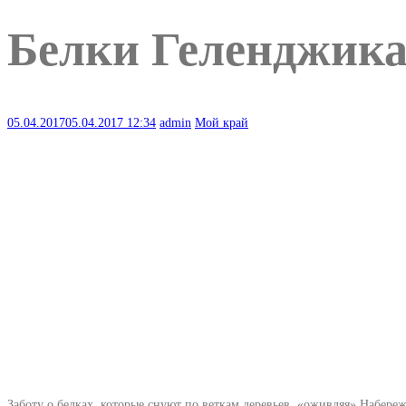
Белки Геленджика
05.04.2017
05.04.2017
12:34
admin
Мой край
Заботу о белках, которые снуют по веткам деревьев, «оживляя» Набере