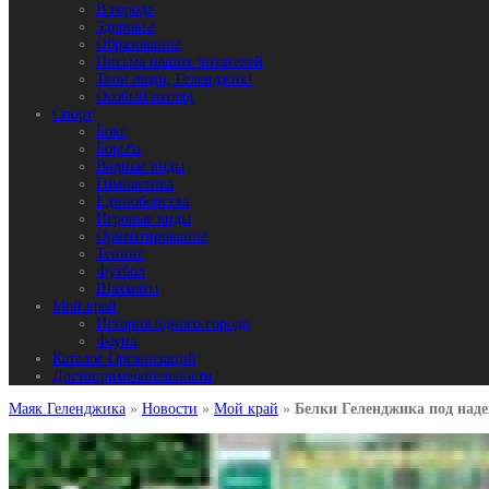
В городе
Здоровье
Образование
Письма наших читателей
Твои люди, Геленджик!
Особый взгляд
Спорт
Бокс
Борьба
Водные виды
Гимнастика
Единоборства
Игровые виды
Ориентирование
Теннис
Футбол
Шахматы
Мой край
История одного города
Фауна
Каталог Организаций
Достопримечательности
Маяк Геленджика
»
Новости
»
Мой край
»
Белки Геленджика под над