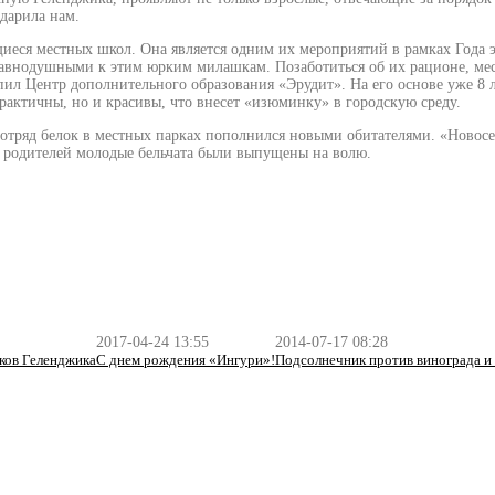
одарила нам.
щиеся местных школ. Она является одним их мероприятий в рамках Года
равнодушными к этим юрким милашкам. Позаботиться об их рационе, мес
 Центр дополнительного образования «Эрудит». На его основе уже 8 ле
рактичны, но и красивы, что внесет «изюминку» в городскую среду.
а отряд белок в местных парках пополнился новыми обитателями. «Новос
 родителей молодые бельчата были выпущены на волю.
2017-04-24 13:55
2014-07-17 08:28
ков Геленджика
С днем рождения «Ингури»!
Подсолнечник против винограда и