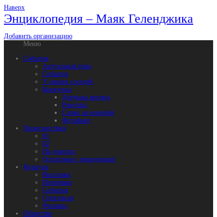
Наверх
Энциклопедия – Маяк Геленджика
Добавить организацию
Меню
События
Актуальная тема
События
У наших соседей
Конкурсы
Девушка месяца
Рецепты
Слово не воробей
Фотофакт
Происшествия
01
02
На дорогах
Осторожно: мошенники!
Культура
Выставки
Интервью
События
Спектакли
Фильмы
Общество