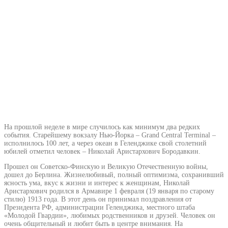
На прошлой неделе в мире случилось как минимум два редких
события. Старейшему вокзалу Нью-Йорка – Grand Central Terminal –
исполнилось 100 лет, а через океан в Геленджике свой столетний
юбилей отметил человек – Николай Аристархович Бородавкин.
Прошел он Советско-Финскую и Великую Отечественную войны,
дошел до Берлина. Жизнелюбивый, полный оптимизма, сохранивший
ясность ума, вкус к жизни и интерес к женщинам, Николай
Аристархович родился в Армавире 1 февраля (19 января по старому
стилю) 1913 года. В этот день он принимал поздравления от
Президента РФ, администрации Геленджика, местного штаба
«Молодой Гвардии», любимых родственников и друзей. Человек он
очень общительный и любит быть в центре внимания. На