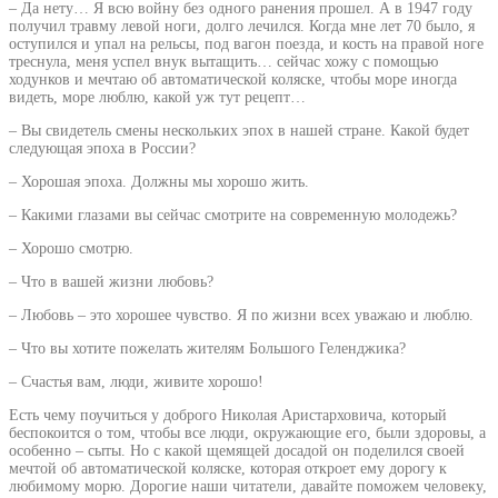
– Да нету… Я всю войну без одного ранения прошел. А в 1947 году
получил травму левой ноги, долго лечился. Когда мне лет 70 было, я
оступился и упал на рельсы, под вагон поезда, и кость на правой ноге
треснула, меня успел внук вытащить… сейчас хожу с помощью
ходунков и мечтаю об автоматической коляске, чтобы море иногда
видеть, море люблю, какой уж тут рецепт…
– Вы свидетель смены нескольких эпох в нашей стране. Какой будет
следующая эпоха в России?
– Хорошая эпоха. Должны мы хорошо жить.
– Какими глазами вы сейчас смотрите на современную молодежь?
– Хорошо смотрю.
– Что в вашей жизни любовь?
– Любовь – это хорошее чувство. Я по жизни всех уважаю и люблю.
– Что вы хотите пожелать жителям Большого Геленджика?
– Счастья вам, люди, живите хорошо!
Есть чему поучиться у доброго Николая Аристарховича, который
беспокоится о том, чтобы все люди, окружающие его, были здоровы, а
особенно – сыты. Но с какой щемящей досадой он поделился своей
мечтой об автоматической коляске, которая откроет ему дорогу к
любимому морю. Дорогие наши читатели, давайте поможем человеку,