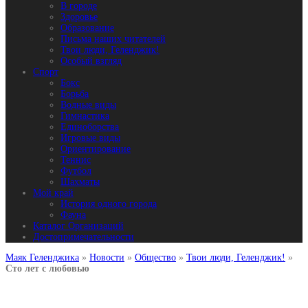
В городе
Здоровье
Образование
Письма наших читателей
Твои люди, Геленджик!
Особый взгляд
Спорт
Бокс
Борьба
Водные виды
Гимнастика
Единоборства
Игровые виды
Ориентирование
Теннис
Футбол
Шахматы
Мой край
История одного города
Фауна
Каталог Организаций
Достопримечательности
Маяк Геленджика
»
Новости
»
Общество
»
Твои люди, Геленджик!
»
Сто лет с любовью