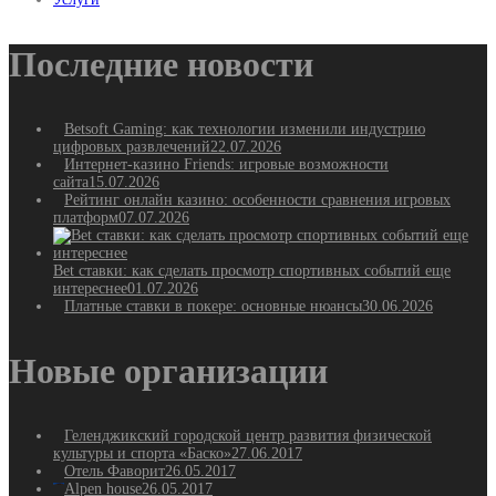
Последние новости
Betsoft Gaming: как технологии изменили индустрию
цифровых развлечений
22.07.2026
Интернет-казино Friends: игровые возможности
сайта
15.07.2026
Рейтинг онлайн казино: особенности сравнения игровых
платформ
07.07.2026
Bet ставки: как сделать просмотр спортивных событий еще
интереснее
01.07.2026
Платные ставки в покере: основные нюансы
30.06.2026
Новые организации
Геленджикский городской центр развития физической
культуры и спорта «Баско»
27.06.2017
Отель Фаворит
26.05.2017
Alpen house
26.05.2017