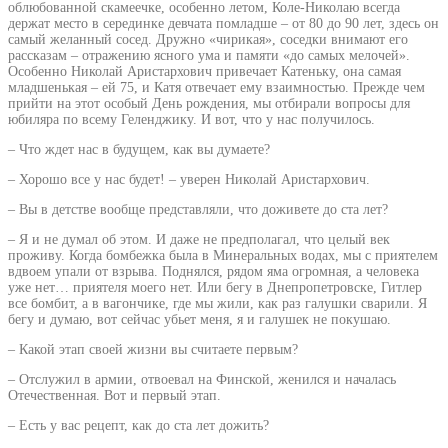
облюбованной скамеечке, особенно летом, Коле-Николаю всегда
держат место в серединке девчата помладше – от 80 до 90 лет, здесь он
самый желанный сосед. Дружно «чирикая», соседки внимают его
рассказам – отражению ясного ума и памяти «до самых мелочей».
Особенно Николай Аристархович привечает Катеньку, она самая
младшенькая – ей 75, и Катя отвечает ему взаимностью. Прежде чем
прийти на этот особый День рождения, мы отбирали вопросы для
юбиляра по всему Геленджику. И вот, что у нас получилось.
– Что ждет нас в будущем, как вы думаете?
– Хорошо все у нас будет! – уверен Николай Аристархович.
– Вы в детстве вообще представляли, что доживете до ста лет?
– Я и не думал об этом. И даже не предполагал, что целый век
проживу. Когда бомбежка была в Минеральных водах, мы с приятелем
вдвоем упали от взрыва. Поднялся, рядом яма огромная, а человека
уже нет… приятеля моего нет. Или бегу в Днепропетровске, Гитлер
все бомбит, а в вагончике, где мы жили, как раз галушки сварили. Я
бегу и думаю, вот сейчас убьет меня, я и галушек не покушаю.
– Какой этап своей жизни вы считаете первым?
– Отслужил в армии, отвоевал на Финской, женился и началась
Отечественная. Вот и первый этап.
– Есть у вас рецепт, как до ста лет дожить?