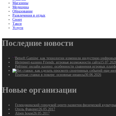
Магазины
Медицина
Образование
Развлечения и отдых
Спорт
Такси
Услуги
Последние новости
Betsoft Gaming: как технологии изменили индустрию цифровы
Интернет-казино Friends: игровые возможности сайта
15.07.202
Рейтинг онлайн казино: особенности сравнения игровых плат
Платные ставки в покере: основные нюансы
30.06.2026
Новые организации
Геленджикский городской центр развития физической культуры
Отель Фаворит
26.05.2017
Alpen house
26.05.2017