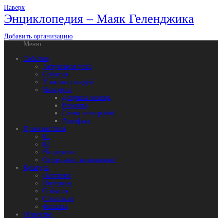
Наверх
Энциклопедия – Маяк Геленджика
Добавить организацию
Меню
События
Актуальная тема
События
У наших соседей
Конкурсы
Девушка месяца
Рецепты
Слово не воробей
Фотофакт
Происшествия
01
02
На дорогах
Осторожно: мошенники!
Культура
Выставки
Интервью
События
Спектакли
Фильмы
Общество