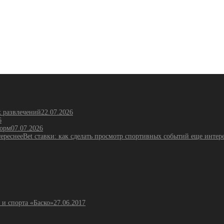
х развлечений
22.07.2026
6
форм
07.07.2026
Bet ставки: как сделать просмотр спортивных событий еще интер
 и спорта «Баско»
27.06.2017