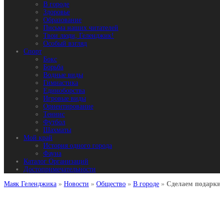
В городе
Здоровье
Образование
Письма наших читателей
Твои люди, Геленджик!
Особый взгляд
Спорт
Бокс
Борьба
Водные виды
Гимнастика
Единоборства
Игровые виды
Ориентирование
Теннис
Футбол
Шахматы
Мой край
История одного города
Фауна
Каталог Организаций
Достопримечательности
Маяк Геленджика
»
Новости
»
Общество
»
В городе
»
Сделаем подарки