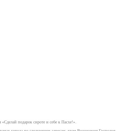
«Сделай подарок сироте и себе к Пасхе!».
 храмах города по следующим адресам: храм Вознесения Господня,