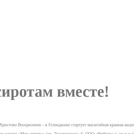
сиротам вместе!
ристово Воскресения – в Геленджике стартует масштабная краевая акция 
вом центре «Мир детства» (ул. Луначарского, 6, ООО «Фиброус»), но и в