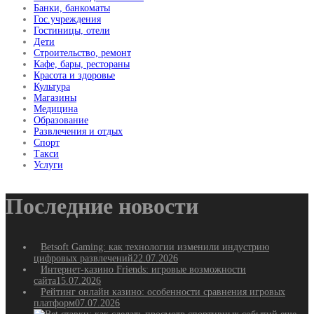
Банки, банкоматы
Гос.учреждения
Гостиницы, отели
Дети
Строительство, ремонт
Кафе, бары, рестораны
Красота и здоровье
Культура
Магазины
Медицина
Образование
Развлечения и отдых
Спорт
Такси
Услуги
Последние новости
Betsoft Gaming: как технологии изменили индустрию
цифровых развлечений
22.07.2026
Интернет-казино Friends: игровые возможности
сайта
15.07.2026
Рейтинг онлайн казино: особенности сравнения игровых
платформ
07.07.2026