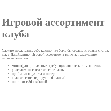
Игровой ассортимент
клуба
Сложно представить себе казино, где было бы столько игровых слотов,
как в Джойказино. Игровой ассортимент включает следующие
игровые аппараты:
многофункциональные, требующие логического мышления;
увлекательные тематические слоты;
прибыльная рулетка и покер;
классические “однорукие бандиты”;
новинки с 3d графикой.