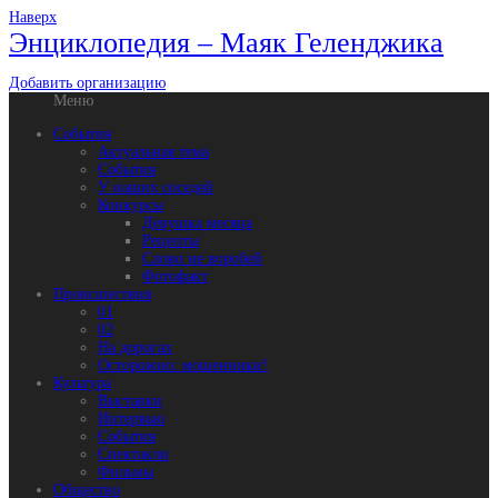
Наверх
Энциклопедия – Маяк Геленджика
Добавить организацию
Меню
События
Актуальная тема
События
У наших соседей
Конкурсы
Девушка месяца
Рецепты
Слово не воробей
Фотофакт
Происшествия
01
02
На дорогах
Осторожно: мошенники!
Культура
Выставки
Интервью
События
Спектакли
Фильмы
Общество