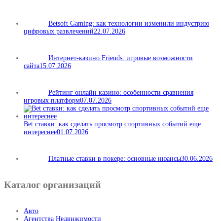
Betsoft Gaming: как технологии изменили индустрию
цифровых развлечений
22.07.2026
Интернет-казино Friends: игровые возможности
сайта
15.07.2026
Рейтинг онлайн казино: особенности сравнения
игровых платформ
07.07.2026
Bet ставки: как сделать просмотр спортивных событий еще
интереснее
01.07.2026
Платные ставки в покере: основные нюансы
30.06.2026
Каталог организаций
Авто
Агентства Недвижимости