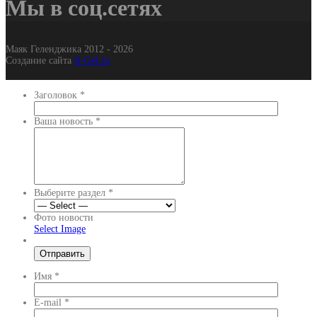
Мы в соц.сетях
Маяк Геленджика 2012 - 2026
Создание сайта
It-Gel.ru
Заголовок
*
Ваша новость
*
Выберите раздел
*
Фото новости
Select Image
Имя
*
E-mail
*