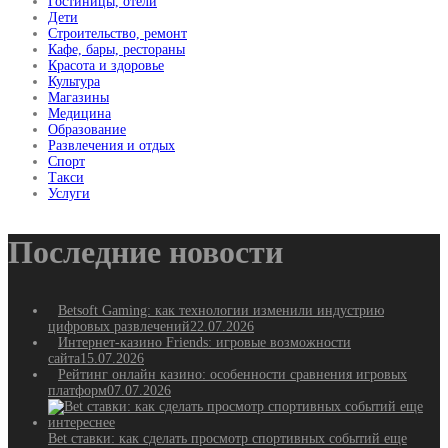
Гостиницы, отели
Дети
Строительство, ремонт
Кафе, бары, рестораны
Красота и здоровье
Культура
Магазины
Медицина
Образование
Развлечения и отдых
Спорт
Такси
Услуги
Последние новости
Betsoft Gaming: как технологии изменили индустрию
цифровых развлечений
22.07.2026
Интернет-казино Friends: игровые возможности
сайта
15.07.2026
Рейтинг онлайн казино: особенности сравнения игровых
платформ
07.07.2026
Bet ставки: как сделать просмотр спортивных событий еще