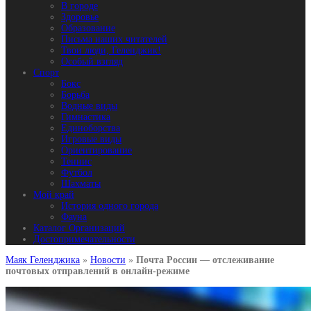
В городе
Здоровье
Образование
Письма наших читателей
Твои люди, Геленджик!
Особый взгляд
Спорт
Бокс
Борьба
Водные виды
Гимнастика
Единоборства
Игровые виды
Ориентирование
Теннис
Футбол
Шахматы
Мой край
История одного города
Фауна
Каталог Организаций
Достопримечательности
Маяк Геленджика
»
Новости
»
Почта России — отслеживание
почтовых отправлений в онлайн-режиме