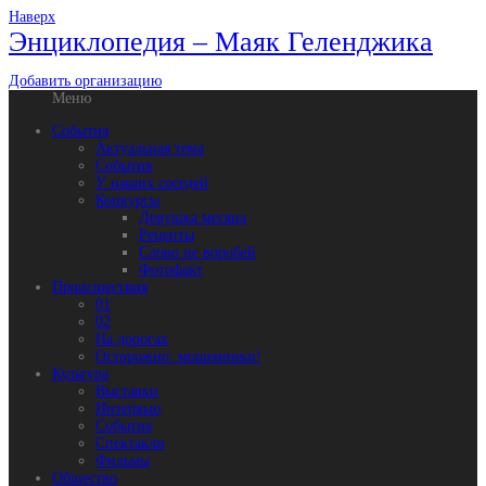
Наверх
Энциклопедия – Маяк Геленджика
Добавить организацию
Меню
События
Актуальная тема
События
У наших соседей
Конкурсы
Девушка месяца
Рецепты
Слово не воробей
Фотофакт
Происшествия
01
02
На дорогах
Осторожно: мошенники!
Культура
Выставки
Интервью
События
Спектакли
Фильмы
Общество