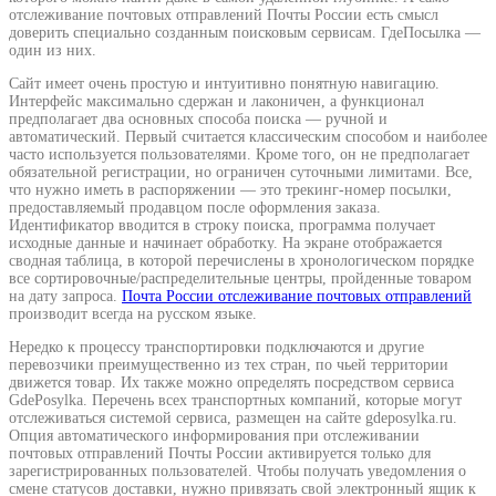
отслеживание почтовых отправлений Почты России есть смысл
доверить специально созданным поисковым сервисам. ГдеПосылка —
один из них.
Сайт имеет очень простую и интуитивно понятную навигацию.
Интерфейс максимально сдержан и лаконичен, а функционал
предполагает два основных способа поиска — ручной и
автоматический. Первый считается классическим способом и наиболее
часто используется пользователями. Кроме того, он не предполагает
обязательной регистрации, но ограничен суточными лимитами. Все,
что нужно иметь в распоряжении — это трекинг-номер посылки,
предоставляемый продавцом после оформления заказа.
Идентификатор вводится в строку поиска, программа получает
исходные данные и начинает обработку. На экране отображается
сводная таблица, в которой перечислены в хронологическом порядке
все сортировочные/распределительные центры, пройденные товаром
на дату запроса.
Почта России отслеживание почтовых отправлений
производит всегда на русском языке.
Нередко к процессу транспортировки подключаются и другие
перевозчики преимущественно из тех стран, по чьей территории
движется товар. Их также можно определять посредством сервиса
GdePosylka. Перечень всех транспортных компаний, которые могут
отслеживаться системой сервиса, размещен на сайте gdeposylka.ru.
Опция автоматического информирования при отслеживании
почтовых отправлений Почты России активируется только для
зарегистрированных пользователей. Чтобы получать уведомления о
смене статусов доставки, нужно привязать свой электронный ящик к