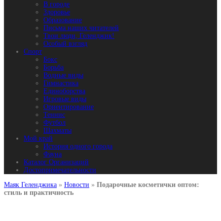
В городе
Здоровье
Образование
Письма наших читателей
Твои люди, Геленджик!
Особый взгляд
Спорт
Бокс
Борьба
Водные виды
Гимнастика
Единоборства
Игровые виды
Ориентирование
Теннис
Футбол
Шахматы
Мой край
История одного города
Фауна
Каталог Организаций
Достопримечательности
Маяк Геленджика
»
Новости
»
Подарочные косметички оптом:
стиль и практичность