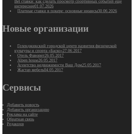
Bet ставки: как сделать просмотр спортивных событий еще
интереснее
01.07.2026
Платные ставки в покере: основные нюансы
30.06.2026
Новые организации
Геленджикский городской центр развития физической
культуры и спорта «Баско»
27.06.2017
Отель Фаворит
26.05.2017
Alpen house
26.05.2017
Агентство недвижимости Ваш Дом
25.05.2017
Жастар мебель
04.05.2017
Сервисы
Добавить новость
Добавить организацию
Реклама на сайте
Обратная связь
Редакция