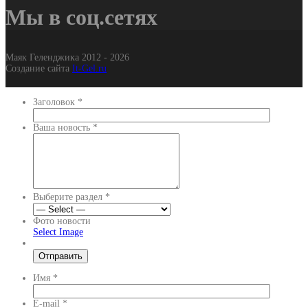
Мы в соц.сетях
Маяк Геленджика 2012 - 2026
Создание сайта
It-Gel.ru
Заголовок
*
Ваша новость
*
Выберите раздел
*
Фото новости
Select Image
Имя
*
E-mail
*