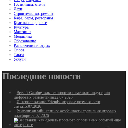
Гостиницы, отели
Дети
Строительство, ремонт
Кафе, бары, рестораны
Красота и здоровье
Культура
Магазины
Медицина
Образование
Развлечения и отдых
Спорт
Такси
Услуги
Последние новости
Betsoft Gaming: как технологии изменили индустрию
цифровых развлечений
22.07.2026
Интернет-казино Friends: игровые возможности
сайта
15.07.2026
Рейтинг онлайн казино: особенности сравнения игровых
платформ
07.07.2026