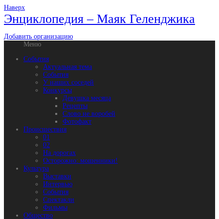
Наверх
Энциклопедия – Маяк Геленджика
Добавить организацию
Меню
События
Актуальная тема
События
У наших соседей
Конкурсы
Девушка месяца
Рецепты
Слово не воробей
Фотофакт
Происшествия
01
02
На дорогах
Осторожно: мошенники!
Культура
Выставки
Интервью
События
Спектакли
Фильмы
Общество