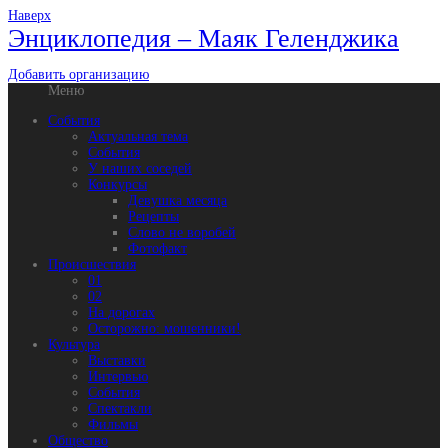
Наверх
Энциклопедия – Маяк Геленджика
Добавить организацию
Меню
События
Актуальная тема
События
У наших соседей
Конкурсы
Девушка месяца
Рецепты
Слово не воробей
Фотофакт
Происшествия
01
02
На дорогах
Осторожно: мошенники!
Культура
Выставки
Интервью
События
Спектакли
Фильмы
Общество