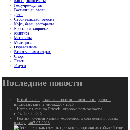
Банки, банкоматы
Гос.учреждения
Гостиницы, отели
Дети
Строительство, ремонт
Кафе, бары, рестораны
Красота и здоровье
Культура
Магазины
Медицина
Образование
Развлечения и отдых
Спорт
Такси
Услуги
Последние новости
Betsoft Gaming: как технологии изменили индустрию
цифровых развлечений
22.07.2026
Интернет-казино Friends: игровые возможности
сайта
15.07.2026
Рейтинг онлайн казино: особенности сравнения игровых
платформ
07.07.2026