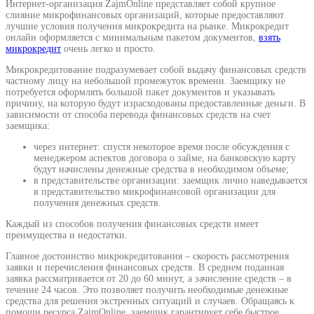
Интернет-организация ZajmOnline представляет собой крупное
слияние микрофинансовых организаций, которые предоставляют
лучшие условия получения микрокредита на рынке. Микрокредит
онлайн оформляется с минимальным пакетом документов,
взять
микрокредит
очень легко и просто.
Микрокредитование подразумевает собой выдачу финансовых средств
частному лицу на небольшой промежуток времени. Заемщику не
потребуется оформлять большой пакет документов и указывать
причину, на которую будут израсходованы предоставленные деньги. В
зависимости от способа перевода финансовых средств на счет
заемщика:
через интернет: спустя некоторое время после обсуждения с
менеджером аспектов договора о займе, на банковскую карту
будут начислены денежные средства в необходимом объеме;
в представительстве организации: заемщик лично наведывается
в представительство микрофинансовой организации для
получения денежных средств.
Каждый из способов получения финансовых средств имеет
преимущества и недостатки.
Главное достоинство микрокредитования – скорость рассмотрения
заявки и перечисления финансовых средств. В среднем поданная
заявка рассматривается от 20 до 60 минут, а зачисление средств – в
течение 24 часов. Это позволяет получить необходимые денежные
средства для решения экстренных ситуаций и случаев. Обращаясь к
помощи ресурса ZajmOnline, заемщик гарантирует себе быстрое