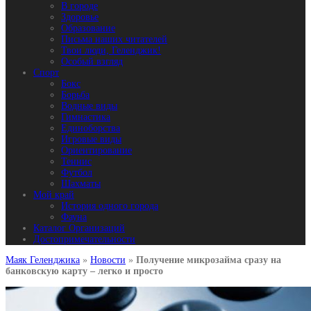
В городе
Здоровье
Образование
Письма наших читателей
Твои люди, Геленджик!
Особый взгляд
Спорт
Бокс
Борьба
Водные виды
Гимнастика
Единоборства
Игровые виды
Ориентирование
Теннис
Футбол
Шахматы
Мой край
История одного города
Фауна
Каталог Организаций
Достопримечательности
Маяк Геленджика
»
Новости
»
Получение микрозайма сразу на
банковскую карту – легко и просто