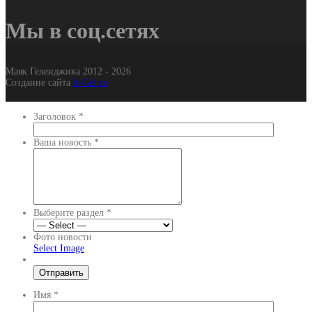
Мы в соц.сетях
Маяк Геленджика 2012 - 2026
Создание сайта
It-Gel.ru
Заголовок
*
Ваша новость
*
Выберите раздел
*
Фото новости
Select Image
Имя
*