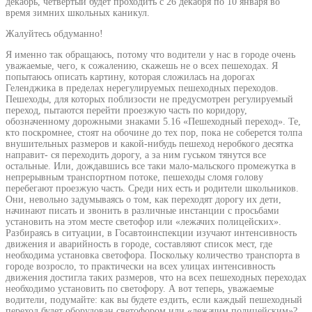
декабрь, четвертый будет проходить с 26 декабря по 10 января во
время зимних школьных каникул.
Жалуйтесь обдуманно!
Я именно так обращаюсь, потому что водители у нас в городе очень
уважаемые, чего, к сожалению, скажешь не о всех пешеходах. Я
попытаюсь описать картину, которая сложилась на дорогах
Геленджика в пределах нерегулируемых пешеходных переходов.
Пешеходы, для которых поблизости не предусмотрен регулируемый
переход, пытаются перейти проезжую часть по коридору,
обозначенному дорожными знаками 5.16 «Пешеходный переход». Те,
кто поскромнее, стоят на обочине до тех пор, пока не соберется толпа
внушительных размеров и какой-нибудь пешеход неробкого десятка
направит- ся переходить дорогу, а за ним гуськом тянутся все
остальные. Или, дождавшись все таки мало-мальского промежутка в
непрерывным транспортном потоке, пешеходы сломя голову
перебегают проезжую часть. Среди них есть и родители школьников.
Они, невольно задумываясь о том, как переходят дорогу их дети,
начинают писать и звонить в различные инстанции с просьбами
установить на этом месте светофор или «лежачих полицейских».
Разбираясь в ситуации, в Госавтоинспекции изучают интенсивность
движения и аварийность в городе, составляют список мест, где
необходима установка светофора. Поскольку количество транспорта в
городе возросло, то практически на всех улицах интенсивность
движения достигла таких размеров, что на всех пешеходных переходах
необходимо установить по светофору. А вот теперь, уважаемые
водители, подумайте: как вы будете ездить, если каждый пешеходный
переход будет оборудован светофором или «лежачим полицейским»?