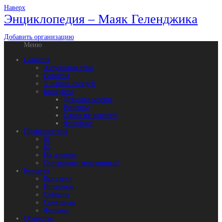
Наверх
Энциклопедия – Маяк Геленджика
Добавить организацию
Меню
События
Актуальная тема
События
У наших соседей
Конкурсы
Девушка месяца
Рецепты
Слово не воробей
Фотофакт
Происшествия
01
02
На дорогах
Осторожно: мошенники!
Культура
Выставки
Интервью
События
Спектакли
Фильмы
Общество