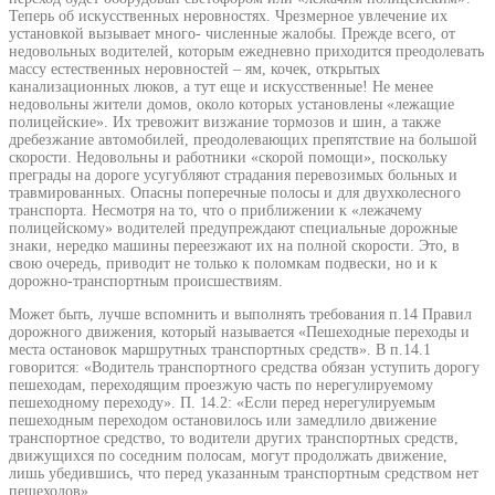
Теперь об искусственных неровностях. Чрезмерное увлечение их
установкой вызывает много- численные жалобы. Прежде всего, от
недовольных водителей, которым ежедневно приходится преодолевать
массу естественных неровностей – ям, кочек, открытых
канализационных люков, а тут еще и искусственные! Не менее
недовольны жители домов, около которых установлены «лежащие
полицейские». Их тревожит визжание тормозов и шин, а также
дребезжание автомобилей, преодолевающих препятствие на большой
скорости. Недовольны и работники «скорой помощи», поскольку
преграды на дороге усугубляют страдания перевозимых больных и
травмированных. Опасны поперечные полосы и для двухколесного
транспорта. Несмотря на то, что о приближении к «лежачему
полицейскому» водителей предупреждают специальные дорожные
знаки, нередко машины переезжают их на полной скорости. Это, в
свою очередь, приводит не только к поломкам подвески, но и к
дорожно-транспортным происшествиям.
Может быть, лучше вспомнить и выполнять требования п.14 Правил
дорожного движения, который называется «Пешеходные переходы и
места остановок маршрутных транспортных средств». В п.14.1
говорится: «Водитель транспортного средства обязан уступить дорогу
пешеходам, переходящим проезжую часть по нерегулируемому
пешеходному переходу». П. 14.2: «Если перед нерегулируемым
пешеходным переходом остановилось или замедлило движение
транспортное средство, то водители других транспортных средств,
движущихся по соседним полосам, могут продолжать движение,
лишь убедившись, что перед указанным транспортным средством нет
пешеходов».