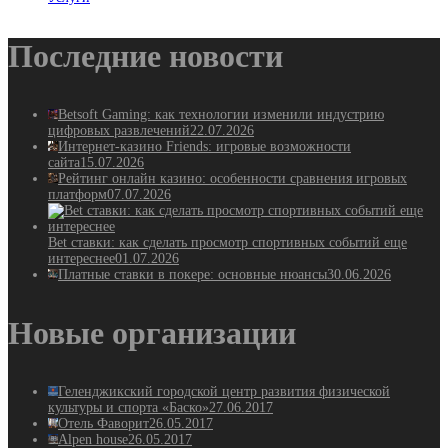
Последние новости
Betsoft Gaming: как технологии изменили индустрию
цифровых развлечений
22.07.2026
Интернет-казино Friends: игровые возможности
сайта
15.07.2026
Рейтинг онлайн казино: особенности сравнения игровых
платформ
07.07.2026
Bet ставки: как сделать просмотр спортивных событий еще
интереснее
01.07.2026
Платные ставки в покере: основные нюансы
30.06.2026
Новые организации
Геленджикский городской центр развития физической
культуры и спорта «Баско»
27.06.2017
Отель Фаворит
26.05.2017
Alpen house
26.05.2017