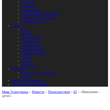
В городе
Здоровье
Образование
Письма наших читателей
Твои люди, Геленджик!
Особый взгляд
Спорт
Бокс
Борьба
Водные виды
Гимнастика
Единоборства
Игровые виды
Ориентирование
Теннис
Футбол
Шахматы
Мой край
История одного города
Фауна
Каталог Организаций
Достопримечательности
Маяк Геленджика
»
Новости
»
Происшествия
»
02
»
«Внимание –
дети!»